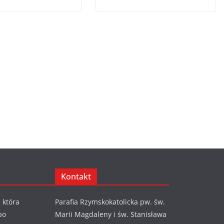
Kontakt
 która
Parafia Rzymskokatolicka pw. św.
po
Marii Magdaleny i św. Stanisława