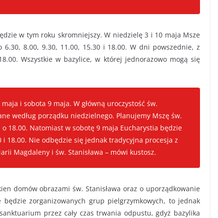
będzie w tym roku skromniejszy. W niedzielę 3 i 10 maja Msze
 6.30, 8.00, 9.30, 11.00, 15.30 i 18.00. W dni powszednie, z
18.00. Wszystkie w bazylice, w której jednorazowo mogą się
 maja i sobota 9 maja. W główną uroczystość św.
ane według porządku niedzielnego. Planujemy Mszę św.
 o 18.00. Natomiast w sobotę 9 maja Eucharystia będzie
 i 18.00. Nie odbędzie się jednak tradycyjna procesja z
Marii Magdaleny i św. Stanisława – mówi kustosz.
okien domów obrazami św. Stanisława oraz o uporządkowanie
e będzie zorganizowanych grup pielgrzymkowych, to jednak
sanktuarium przez cały czas trwania odpustu, gdyż bazylika