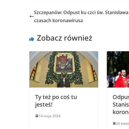
Szczepanów: Odpust ku czci św. Stanisława
czasach koronawirusa
Zobacz również
Ty też po coś tu
Odpus
jesteś!
Stani
koron
14 maja 2024
26 kwie