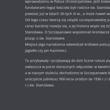
wprowadzeniu w Polsce chrześcijaństwa. Jeśli bowi
fundatorami tegoż kościoła byli rodzice św. Stanisł
powstać już w latach 30-tych XI w., a może nawet w
Od tego czasu tworzą się zalążki szczepanowskiej pa
coraz bardziej rozwija się, a jej historia wiąże się ś
Stanisława. O Szczepanowie wspominali kronikarze i
pisząc o św. Stanisławie.
Miejsce jego narodzenia odwiedzali królowie polscy
Jagiełło czy Jan Kazimierz.
Tu przybywały i przybywają do dziś liczne rzesze p
zwłaszcza w porze dorocznych odpustów: w kwietniu
a w naszym stuleciu obchodzono w Szczepanowie 
uroczyście jubileusz 900-lecia urodzin (w 1936 r.) i
r.) św. Stanisława.