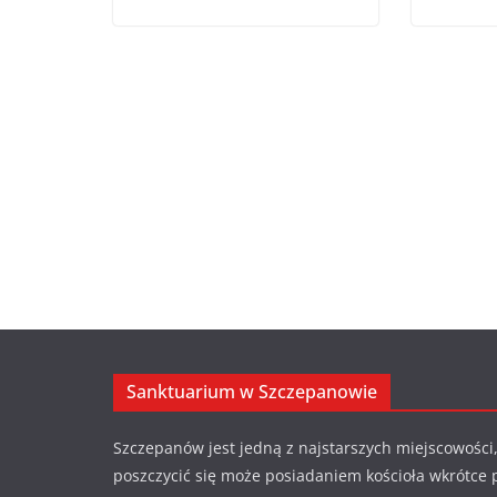
Sanktuarium w Szczepanowie
Szczepanów jest jedną z najstarszych miejscowości,
poszczycić się może posiadaniem kościoła wkrótce 