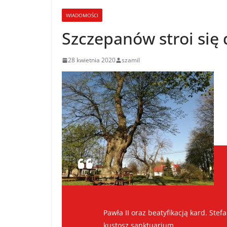
WIADOMOŚCI
Szczepanów stroi się
28 kwietnia 2020
szamil
Pawła II oraz beatyfikacją kard. Ste
kustosz sanktuarium.