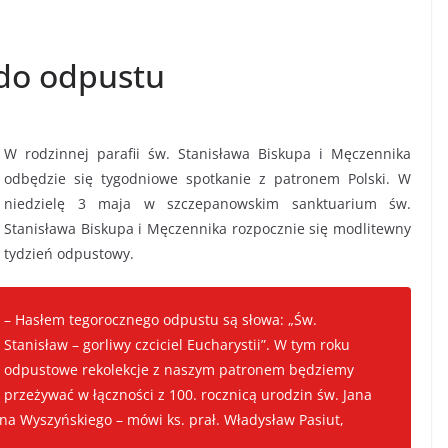
 do odpustu
W rodzinnej parafii św. Stanisława Biskupa i Męczennika
odbędzie się tygodniowe spotkanie z patronem Polski. W
niedzielę 3 maja w szczepanowskim sanktuarium św.
Stanisława Biskupa i Męczennika rozpocznie się modlitewny
tydzień odpustowy.
– Hasłem tegorocznego odpustu są słowa: „Św.
Stanisław – gorliwy czciciel Eucharystii”. W tym roku
odpustowe rekolekcje z naszym patronem będziemy
przeżywać w łączności z 100. rocznicą urodzin św. Jana
fana Wyszyńskiego – mówi ks. prał. Władysław Pasiut,