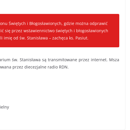
onu Świętych i Błogosławionych, gdzie można odprawić
ić się przez wstawiennictwo świętych i błogosławionych
ęli imię od św. Stanisława – zachęca ks. Pasiut.
uarium św. Stanisława są transmitowane przez internet. Msza
towana przez diecezjalne radio RDN.
ielny