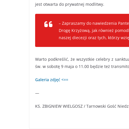
jest otwarta do prywatnej modlitwy.
– Zapraszamy do nawiedzenia Pante
Drogę Krzyżową, jak również pomodl
naszej diecezji oraz tych, którzy wzi
Warto podkreślić, że wszystkie celebry z sankt
św. w sobotę 9 maja o 11.00 będzie też transmi
Galeria zdjęć <==
—
KS. ZBIGNIEW WIELGOSZ / Tarnowski Gość Niedz