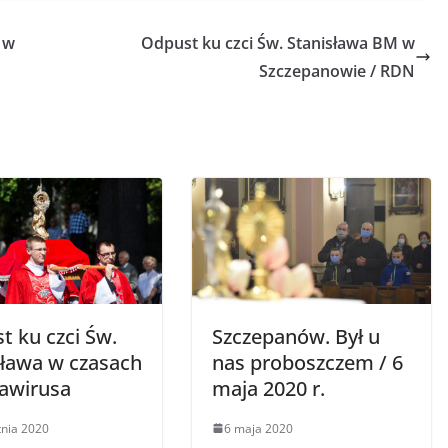
 w
Odpust ku czci Św. Stanisława BM w
Szczepanowie / RDN
t ku czci Św.
Szczepanów. Był u
sława w czasach
nas proboszczem / 6
awirusa
maja 2020 r.
tnia 2020
6 maja 2020