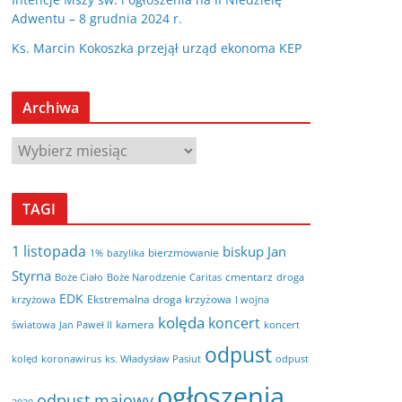
Adwentu – 8 grudnia 2024 r.
Ks. Marcin Kokoszka przejął urząd ekonoma KEP
Archiwa
A
r
c
TAGI
h
i
1 listopada
biskup Jan
bierzmowanie
bazylika
1%
w
Styrna
cmentarz
Boże Ciało
Boże Narodzenie
Caritas
droga
a
EDK
Ekstremalna droga krzyżowa
krzyżowa
I wojna
kolęda
koncert
kamera
koncert
światowa
Jan Paweł II
odpust
kolęd
koronawirus
odpust
ks. Władysław Pasiut
ogłoszenia
odpust majowy