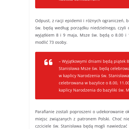
Odpust, z racji epidemii i różnych ograniczeń, 
św. będą według porządku niedzielnego, czyli o
wyjątkiem 8 i 9 maja, Msze św. będą o 8.00 i 
modlić 73 osoby.
– Wyjątkowymi dniami będą piątek 8
Stanisława Msze św. będą celebrow
w kaplicy Narodzenia św. Stanisława
celebrowana w bazylice o 8.00, 11.00
kaplicy Narodzenia do bazyliki św. 
Parafianie zostali poproszeni o udekorowanie 
miejsc związanych z patronem Polski. Choć ni
czciciele św. Stanisława będą mogli nawiedzać 