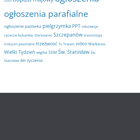
2020
ogłoszenia parafialne
pielgrzymka
PPT
ogłoszenie
pasterka
rekolekcje
Szczepanów
rycerze kolumba
transmisja
Sterkowiec
trzeźwosć
video
Wielkanoc
triduum paschalne
Tv Trwam
Św. Stanisław
Wielki Tydzień
wigilia
ŚDM
Św.
życzenia
Stanisław BM