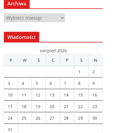
Archiwa
A
r
c
Wiadomości
h
i
sierpień 2026
w
P
W
Ś
C
P
S
N
a
1
2
3
4
5
6
7
8
9
10
11
12
13
14
15
16
17
18
19
20
21
22
23
24
25
26
27
28
29
30
31