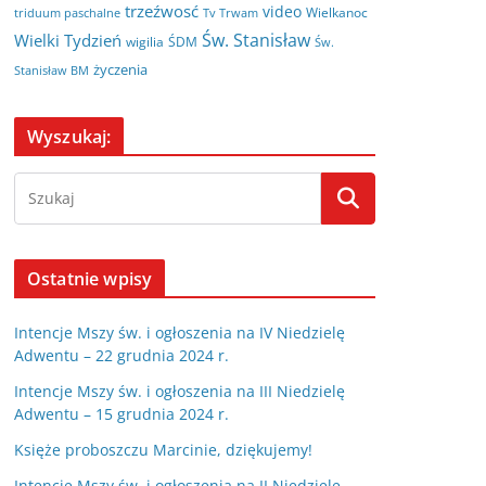
trzeźwosć
video
Wielkanoc
triduum paschalne
Tv Trwam
Św. Stanisław
Wielki Tydzień
wigilia
ŚDM
Św.
życzenia
Stanisław BM
Wyszukaj:
Ostatnie wpisy
Intencje Mszy św. i ogłoszenia na IV Niedzielę
Adwentu – 22 grudnia 2024 r.
Intencje Mszy św. i ogłoszenia na III Niedzielę
Adwentu – 15 grudnia 2024 r.
Księże proboszczu Marcinie, dziękujemy!
Intencje Mszy św. i ogłoszenia na II Niedzielę