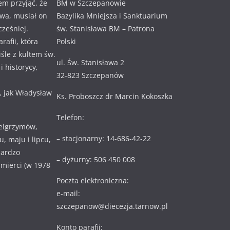
em przyjąć, że
BM w Szczepanowie
awa, musiał on
Bazylika Mniejsza i Sanktuarium
cześniej.
św. Stanisława BM – Patrona
rafii, która
Polski
ciśle z kultem św.
ul. Św. Stanisława 2
 historycy,
32-823 Szczepanów
, jak Władysław
Ks. Proboszcz dr Marcin Kokoszka
Telefon:
ielgrzymów,
– stacjonarny: 14-686-42-22
, maju i lipcu,
bardzo
– dyżurny: 506 450 008
 śmierci (w 1978
Poczta elektroniczna:
e-mail:
szczepanow@diecezja.tarnow.pl
Konto parafii: