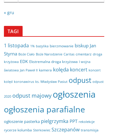
« gru
TAGI
1 listopada
biskup Jan
bierzmowanie
bazylika
1%
Styrna
cmentarz
Boże Ciało
Boże Narodzenie
Caritas
droga
EDK
Ekstremalna droga krzyżowa
krzyżowa
I wojna
kolęda
koncert
kamera
koncert
światowa
Jan Paweł II
odpust
kolęd
koronawirus
odpust
ks. Władysław Pasiut
ogłoszenia
odpust majowy
2020
ogłoszenia parafialne
pielgrzymka
PPT
ogłoszenie
pasterka
rekolekcje
Szczepanów
rycerze kolumba
transmisja
Sterkowiec