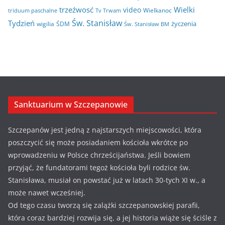
trzeźwosć
Wielki
video
Wielkanoc
triduum paschalne
Tv Trwam
Św. Stanisław
Tydzień
życzenia
wigilia
ŚDM
Św. Stanisław BM
Sanktuarium w Szczepanowie
Szczepanów jest jedną z najstarszych miejscowości, która
poszczycić się może posiadaniem kościoła wkrótce po
wprowadzeniu w Polsce chrześcijaństwa. Jeśli bowiem
przyjąć, że fundatorami tegoż kościoła byli rodzice św.
Stanisława, musiał on powstać już w latach 30-tych XI w., a
może nawet wcześniej.
Od tego czasu tworzą się zalążki szczepanowskiej parafii,
która coraz bardziej rozwija się, a jej historia wiąże się ściśle z