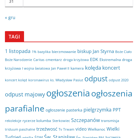
31
« gru
TAGI
1 listopada
biskup Jan Styrna
bierzmowanie
bazylika
Boże Ciało
1%
EDK
cmentarz
Ekstremalna droga
Boże Narodzenie
Caritas
droga krzyżowa
kolęda
koncert
krzyżowa
kamera
I wojna światowa
Jan Paweł II
odpust
koncert kolęd
koronawirus
odpust 2020
ks. Władysław Pasiut
ogłoszenia
ogłoszenia
odpust majowy
parafialne
pielgrzymka
PPT
ogłoszenie
pasterka
Szczepanów
rycerze kolumba
transmisja
rekolekcje
Sterkowiec
trzeźwosć
Wielki
video
Wielkanoc
triduum paschalne
Tv Trwam
Św. Stanisław
Tydzień
życzenia
wigilia
ŚDM
Św. Stanisław BM