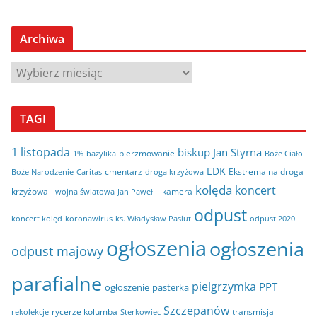
Archiwa
A
r
c
TAGI
h
i
1 listopada
biskup Jan Styrna
bierzmowanie
bazylika
Boże Ciało
1%
w
EDK
cmentarz
Ekstremalna droga
Boże Narodzenie
Caritas
droga krzyżowa
a
kolęda
koncert
krzyżowa
kamera
I wojna światowa
Jan Paweł II
odpust
koncert kolęd
koronawirus
odpust 2020
ks. Władysław Pasiut
ogłoszenia
ogłoszenia
odpust majowy
parafialne
pielgrzymka
PPT
ogłoszenie
pasterka
Szczepanów
rycerze kolumba
transmisja
rekolekcje
Sterkowiec