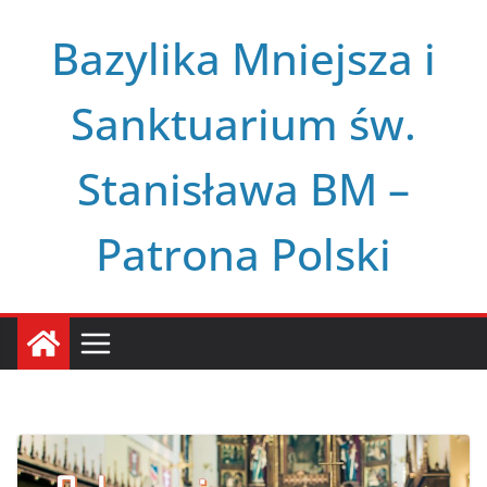
Przejdź
Bazylika Mniejsza i
do
treści
Sanktuarium św.
Stanisława BM –
Patrona Polski