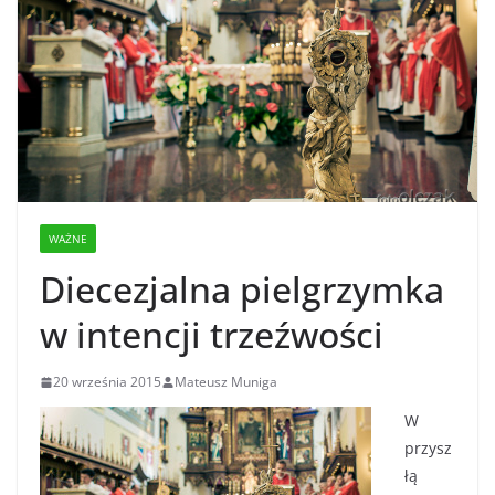
WAŻNE
Diecezjalna pielgrzymka
w intencji trzeźwości
20 września 2015
Mateusz Muniga
W
przysz
łą