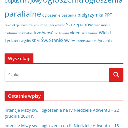
odpust majowy
parafialne
pielgrzymka
PPT
ogłoszenie
pasterka
Szczepanów
rycerze kolumba
transmisja
rekolekcje
Sterkowiec
trzeźwosć
Wielki
video
Wielkanoc
triduum paschalne
Tv Trwam
Św. Stanisław
Tydzień
życzenia
wigilia
ŚDM
Św. Stanisław BM
Wyszukaj:
Ostatnie wpisy
Intencje Mszy św. i ogłoszenia na IV Niedzielę Adwentu – 22
grudnia 2024 r.
Intencje Mszy św. i ogłoszenia na III Niedzielę Adwentu – 15