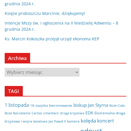
grudnia 2024 r.
Księże proboszczu Marcinie, dziękujemy!
Intencje Mszy św. i ogłoszenia na II Niedzielę Adwentu – 8
grudnia 2024 r.
Ks. Marcin Kokoszka przejął urząd ekonoma KEP
Archiwa
A
r
c
TAGI
h
i
1 listopada
biskup Jan Styrna
bierzmowanie
bazylika
Boże Ciało
1%
w
EDK
cmentarz
Ekstremalna droga
Boże Narodzenie
Caritas
droga krzyżowa
a
kolęda
koncert
krzyżowa
kamera
I wojna światowa
Jan Paweł II