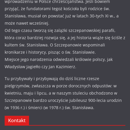
wprowadzeniu w Polsce chrześcijaństwa. Jeśli bowiem
przyjąć, że fundatorami tegoż kościoła byli rodzice św.
Stanisława, musiał on powstać już w latach 30-tych XI w., a
może nawet wcześniej.
Od tego czasu tworzą się zalążki szczepanowskiej parafii,
która coraz bardziej rozwija się, a jej historia wiąże się ściśle z
kultem św. Stanisława. O Szczepanowie wspominali
kronikarze i historycy, pisząc o św. Stanisławie.
Miejsce jego narodzenia odwiedzali królowie polscy, jak
Władysław Jagiełło czy Jan Kazimierz.
Tu przybywały i przybywają do dziś liczne rzesze
pielgrzymów, zwłaszcza w porze dorocznych odpustów: w
kwietniu, maju i lipcu, a w naszym stuleciu obchodzono w
Szczepanowie bardzo uroczyście jubileusz 900-lecia urodzin
(w 1936 r.) i śmierci (w 1978 r.) św. Stanisława.
Kontakt