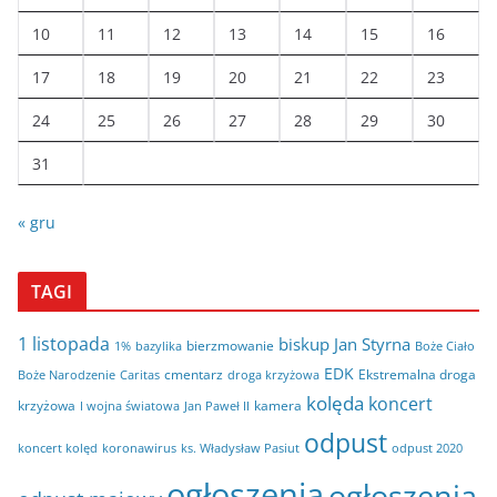
10
11
12
13
14
15
16
17
18
19
20
21
22
23
24
25
26
27
28
29
30
31
« gru
TAGI
1 listopada
biskup Jan Styrna
bierzmowanie
bazylika
Boże Ciało
1%
EDK
cmentarz
Ekstremalna droga
Boże Narodzenie
Caritas
droga krzyżowa
kolęda
koncert
krzyżowa
kamera
I wojna światowa
Jan Paweł II
odpust
koncert kolęd
koronawirus
odpust 2020
ks. Władysław Pasiut
ogłoszenia
ogłoszenia