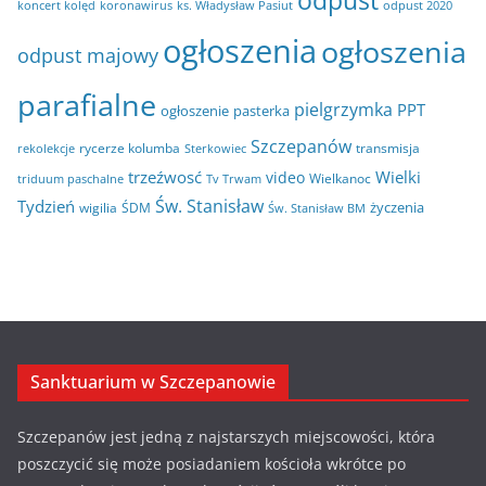
odpust
koncert kolęd
koronawirus
odpust 2020
ks. Władysław Pasiut
ogłoszenia
ogłoszenia
odpust majowy
parafialne
pielgrzymka
PPT
ogłoszenie
pasterka
Szczepanów
rycerze kolumba
transmisja
rekolekcje
Sterkowiec
trzeźwosć
Wielki
video
Wielkanoc
triduum paschalne
Tv Trwam
Św. Stanisław
Tydzień
życzenia
wigilia
ŚDM
Św. Stanisław BM
Sanktuarium w Szczepanowie
Szczepanów jest jedną z najstarszych miejscowości, która
poszczycić się może posiadaniem kościoła wkrótce po