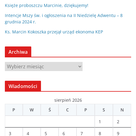
Księże proboszczu Marcinie, dziękujemy!
Intencje Mszy św. i ogłoszenia na II Niedzielę Adwentu – 8
grudnia 2024 r.
Ks. Marcin Kokoszka przejął urząd ekonoma KEP
Archiwa
A
r
c
Wiadomości
h
i
sierpień 2026
w
P
W
Ś
C
P
S
N
a
1
2
3
4
5
6
7
8
9