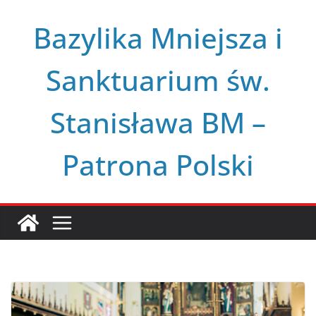
Przejdź
Bazylika Mniejsza i
do
treści
Sanktuarium św.
Stanisława BM –
Patrona Polski