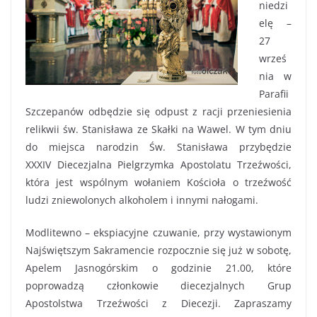
niedzi
elę –
27
wrześ
nia w
Parafii
Szczepanów odbędzie się odpust z racji przeniesienia
relikwii św. Stanisława ze Skałki na Wawel. W tym dniu
do miejsca narodzin Św. Stanisława przybędzie
XXXIV Diecezjalna Pielgrzymka Apostolatu Trzeźwości,
która jest wspólnym wołaniem Kościoła o trzeźwość
ludzi zniewolonych alkoholem i innymi nałogami.
Modlitewno – ekspiacyjne czuwanie, przy wystawionym
Najświętszym Sakramencie rozpocznie się już w sobotę,
Apelem Jasnogórskim o godzinie 21.00, które
poprowadzą członkowie diecezjalnych Grup
Apostolstwa Trzeźwości z Diecezji. Zapraszamy