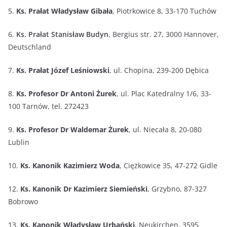
5.
Ks. Prałat Władysław Gibała
, Piotrkowice 8, 33-170 Tuchów
6.
Ks. Prałat Stanisław Budyn
, Bergius str. 27, 3000 Hannover,
Deutschland
7.
Ks. Prałat Józef Leśniowski
, ul. Chopina, 239-200 Dębica
8.
Ks. Profesor Dr Antoni Żurek
, ul. Plac Katedralny 1/6, 33-
100 Tarnów, tel. 272423
9.
Ks. Profesor Dr Waldemar Żurek
, ul. Niecała 8, 20-080
Lublin
10.
Ks. Kanonik Kazimierz Woda
, Ciężkowice 35, 47-272 Gidle
12.
Ks. Kanonik Dr Kazimierz Siemieński
, Grzybno, 87-327
Bobrowo
13.
Ks. Kanonik Władysław Urbański
, Neukirchen, 3595