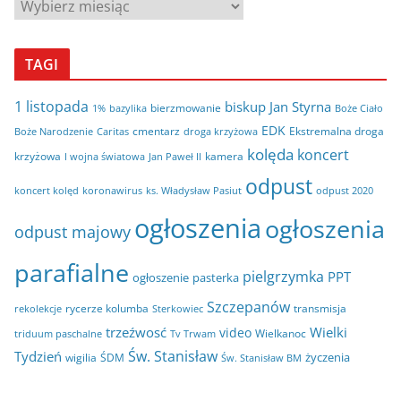
A
r
c
TAGI
h
i
1 listopada
biskup Jan Styrna
bierzmowanie
bazylika
Boże Ciało
1%
w
EDK
cmentarz
Ekstremalna droga
Boże Narodzenie
Caritas
droga krzyżowa
a
kolęda
koncert
krzyżowa
kamera
I wojna światowa
Jan Paweł II
odpust
koncert kolęd
koronawirus
odpust 2020
ks. Władysław Pasiut
ogłoszenia
ogłoszenia
odpust majowy
parafialne
pielgrzymka
PPT
ogłoszenie
pasterka
Szczepanów
rycerze kolumba
transmisja
rekolekcje
Sterkowiec
trzeźwosć
Wielki
video
Wielkanoc
triduum paschalne
Tv Trwam
Św. Stanisław
Tydzień
życzenia
wigilia
ŚDM
Św. Stanisław BM