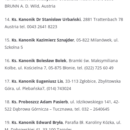
BRUNN A. D. Wild, Austria
14.
Ks. Kanonik Dr Stanisław Urbański
, 2881 Trattenbach 78
Austria tel. 0043 2641 8223
15.
Ks. Kanonik Kazimierz Sznajder
, 05-822 Milanówek, ul.
Szkolna 5
16.
Ks. Kanonik Bolesław Bolek
, Bramki św. Maksymiliana
Kolbe, ul. Kościelna 7, 05-875 Błonie, tel. (022) 725 60 49
17.
Ks. Kanonik Eugeniusz Lis
, 33-113 Zgłobice, Zbylitowska
Góra, ul. Plebańska7, (014) 743024
18.
Ks. Proboszcz Adam Pasierb
, ul. Idzikowskiego 141, 42-
522 Dąbrowa Górnicza – Tucznawa, tel. 032 – 2640645
19.
Ks. Kanonik Edward Bryła
, Parafia Bł. Karoliny Kózka, ul.
M. Dąbrowskiej 41, 33-100 Tarnów