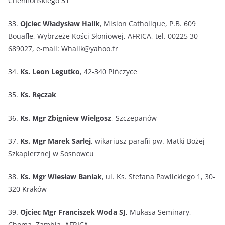
Chełmońskiego 31
33.
Ojciec Władysław Halik
, Mision Catholique, P.B. 609
Bouafle, Wybrzeże Kości Słoniowej, AFRICA, tel. 00225 30
689027, e-mail: Whalik@yahoo.fr
34.
Ks. Leon Legutko
, 42-340 Pińczyce
35.
Ks. Ręczak
36.
Ks. Mgr Zbigniew Wielgosz
, Szczepanów
37.
Ks. Mgr Marek Sarlej
, wikariusz parafii pw. Matki Bożej
Szkaplerznej w Sosnowcu
38.
Ks. Mgr Wiesław Baniak
, ul. Ks. Stefana Pawlickiego 1, 30-
320 Kraków
39.
Ojciec Mgr Franciszek Woda SJ
, Mukasa Seminary,
Choma, Zambia. AFRICA