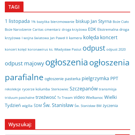
TAGI
1 listopada
biskup Jan Styrna
bierzmowanie
bazylika
Boże Ciało
1%
EDK
cmentarz
Ekstremalna droga
Boże Narodzenie
Caritas
droga krzyżowa
kolęda
koncert
krzyżowa
kamera
I wojna światowa
Jan Paweł II
odpust
koncert kolęd
koronawirus
odpust 2020
ks. Władysław Pasiut
ogłoszenia
ogłoszenia
odpust majowy
parafialne
pielgrzymka
PPT
ogłoszenie
pasterka
Szczepanów
rycerze kolumba
transmisja
rekolekcje
Sterkowiec
trzeźwosć
Wielki
video
Wielkanoc
triduum paschalne
Tv Trwam
Św. Stanisław
Tydzień
życzenia
wigilia
ŚDM
Św. Stanisław BM
Wyszukaj: