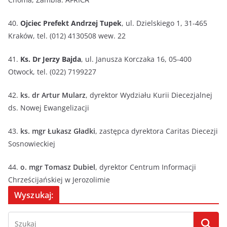
40.
Ojciec Prefekt Andrzej Tupek
, ul. Dzielskiego 1, 31-465
Kraków, tel. (012) 4130508 wew. 22
41.
Ks. Dr Jerzy Bajda
, ul. Janusza Korczaka 16, 05-400
Otwock, tel. (022) 7199227
42.
ks. dr Artur Mularz
, dyrektor Wydziału Kurii Diecezjalnej
ds. Nowej Ewangelizacji
43.
ks. mgr Łukasz Gładki
, zastępca dyrektora Caritas Diecezji
Sosnowieckiej
44.
o. mgr Tomasz Dubiel
, dyrektor Centrum Informacji
Chrześcijańskiej w Jerozolimie
Wyszukaj: