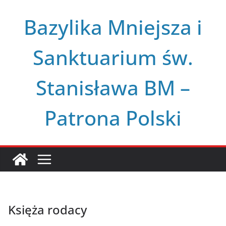
Przejdź
Bazylika Mniejsza i
do
treści
Sanktuarium św.
Stanisława BM –
Patrona Polski
Księża rodacy