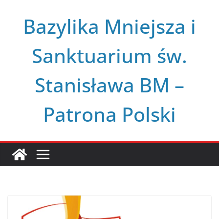
Przejdź
Bazylika Mniejsza i
do
treści
Sanktuarium św.
Stanisława BM –
Patrona Polski