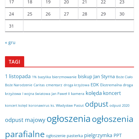
17
18
19
20
21
22
23
24
25
26
27
28
29
30
31
« gru
TAGI
1 listopada
biskup Jan Styrna
bierzmowanie
bazylika
Boże Ciało
1%
EDK
cmentarz
Ekstremalna droga
Boże Narodzenie
Caritas
droga krzyżowa
kolęda
koncert
krzyżowa
kamera
I wojna światowa
Jan Paweł II
odpust
koncert kolęd
koronawirus
odpust 2020
ks. Władysław Pasiut
ogłoszenia
ogłoszenia
odpust majowy
parafialne
pielgrzymka
PPT
ogłoszenie
pasterka