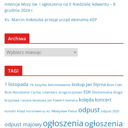
Intencje Mszy św. i ogłoszenia na II Niedzielę Adwentu – 8
grudnia 2024 r.
Ks. Marcin Kokoszka przejął urząd ekonoma KEP
Archiwa
A
r
c
TAGI
h
i
1 listopada
biskup Jan Styrna
bierzmowanie
bazylika
Boże Ciało
1%
w
EDK
cmentarz
Ekstremalna droga
Boże Narodzenie
Caritas
droga krzyżowa
a
kolęda
koncert
krzyżowa
kamera
I wojna światowa
Jan Paweł II
odpust
koncert kolęd
koronawirus
odpust 2020
ks. Władysław Pasiut
ogłoszenia
ogłoszenia
odpust majowy