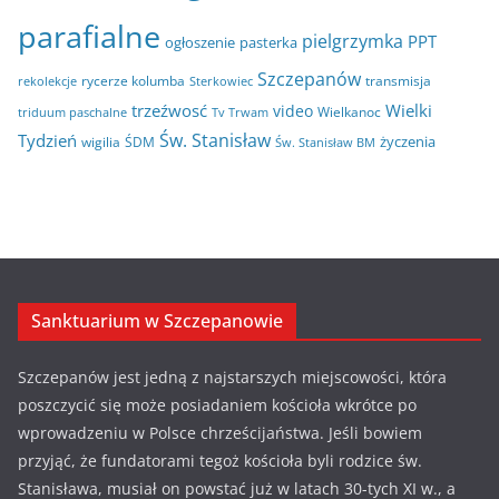
parafialne
pielgrzymka
PPT
ogłoszenie
pasterka
Szczepanów
rycerze kolumba
transmisja
rekolekcje
Sterkowiec
trzeźwosć
Wielki
video
Wielkanoc
triduum paschalne
Tv Trwam
Św. Stanisław
Tydzień
życzenia
wigilia
ŚDM
Św. Stanisław BM
Sanktuarium w Szczepanowie
Szczepanów jest jedną z najstarszych miejscowości, która
poszczycić się może posiadaniem kościoła wkrótce po
wprowadzeniu w Polsce chrześcijaństwa. Jeśli bowiem
przyjąć, że fundatorami tegoż kościoła byli rodzice św.
Stanisława, musiał on powstać już w latach 30-tych XI w., a