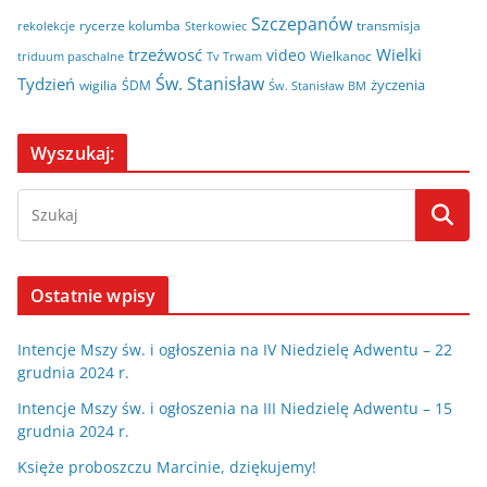
Szczepanów
rycerze kolumba
transmisja
rekolekcje
Sterkowiec
trzeźwosć
Wielki
video
Wielkanoc
triduum paschalne
Tv Trwam
Św. Stanisław
Tydzień
życzenia
wigilia
ŚDM
Św. Stanisław BM
Wyszukaj:
Ostatnie wpisy
Intencje Mszy św. i ogłoszenia na IV Niedzielę Adwentu – 22
grudnia 2024 r.
Intencje Mszy św. i ogłoszenia na III Niedzielę Adwentu – 15
grudnia 2024 r.
Księże proboszczu Marcinie, dziękujemy!