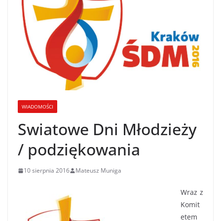
WIADOMOŚCI
Swiatowe Dni Młodzieży
/ podziękowania
10 sierpnia 2016
Mateusz Muniga
Wraz z
Komit
etem