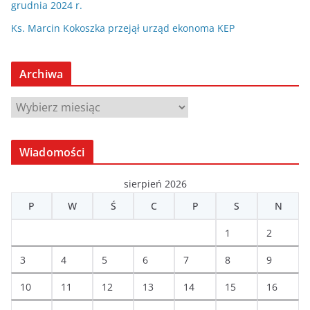
grudnia 2024 r.
Ks. Marcin Kokoszka przejął urząd ekonoma KEP
Archiwa
A
r
c
Wiadomości
h
i
sierpień 2026
w
P
W
Ś
C
P
S
N
a
1
2
3
4
5
6
7
8
9
10
11
12
13
14
15
16