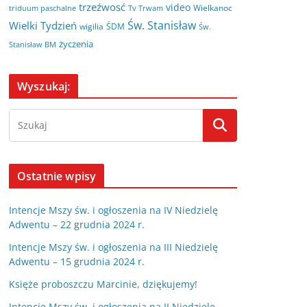
trzeźwosć
video
Wielkanoc
triduum paschalne
Tv Trwam
Św. Stanisław
Wielki Tydzień
wigilia
ŚDM
Św.
życzenia
Stanisław BM
Wyszukaj:
Ostatnie wpisy
Intencje Mszy św. i ogłoszenia na IV Niedzielę
Adwentu – 22 grudnia 2024 r.
Intencje Mszy św. i ogłoszenia na III Niedzielę
Adwentu – 15 grudnia 2024 r.
Księże proboszczu Marcinie, dziękujemy!
Intencje Mszy św. i ogłoszenia na II Niedzielę