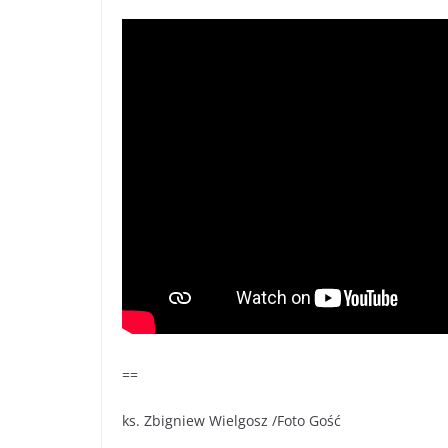
==
ks. Zbigniew Wielgosz /Foto Gość