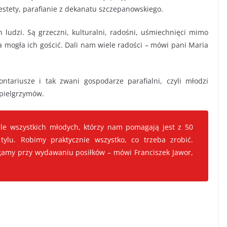
iestety, parafianie z dekanatu szczepanowskiego.
 ludzi. Są grzeczni, kulturalni, radośni, uśmiechnięci mimo
ia mogła ich gościć. Dali nam wiele radości – mówi pani Maria
tariusze i tak zwani gospodarze parafialni, czyli młodzi
 pielgrzymów.
ale wszystkich młodych, którzy nam pomagają jest z 50
tylu. Robimy praktycznie wszystko, co trzeba zrobić.
my przy wydawaniu posiłków – mówi Franciszek Jawor,