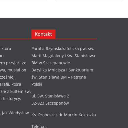
Kontakt
 która
Parafia Rzymskokatolicka pw. św.
po
Marii Magdaleny i św. Stanisława
em przyjąć, że
BM w Szczepanowie
awa, musiał on
Bazylika Mniejsza i Sanktuarium
cześniej.
św. Stanisława BM – Patrona
rafii, która
Polski
ciśle z kultem św.
ul. Św. Stanisława 2
 historycy,
32-823 Szczepanów
, jak Władysław
Ks. Proboszcz dr Marcin Kokoszka
Telefon: