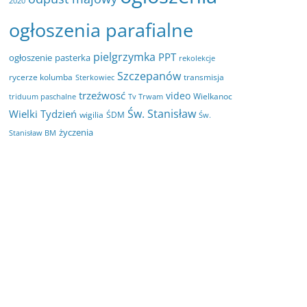
2020
ogłoszenia parafialne
pielgrzymka
PPT
ogłoszenie
pasterka
rekolekcje
Szczepanów
rycerze kolumba
transmisja
Sterkowiec
trzeźwosć
video
Wielkanoc
triduum paschalne
Tv Trwam
Św. Stanisław
Wielki Tydzień
wigilia
ŚDM
Św.
życzenia
Stanisław BM