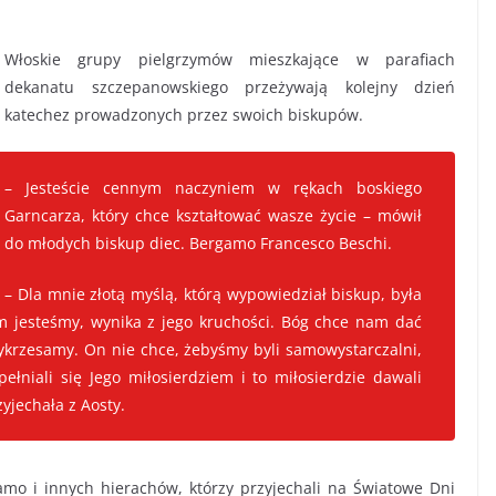
Włoskie grupy pielgrzymów mieszkające w parafiach
dekanatu szczepanowskiego przeżywają kolejny dzień
katechez prowadzonych przez swoich biskupów.
– Jesteście cennym naczyniem w rękach boskiego
Garncarza, który chce kształtować wasze życie – mówił
do młodych biskup diec. Bergamo Francesco Beschi.
– Dla mnie złotą myślą, którą wypowiedział biskup, była
ym jesteśmy, wynika z jego kruchości. Bóg chce nam dać
 wykrzesamy. On nie chce, żebyśmy byli samowystarczalni,
ełniali się Jego miłosierdziem i to miłosierdzie dawali
yjechała z Aosty.
mo i innych hierachów, którzy przyjechali na Światowe Dni