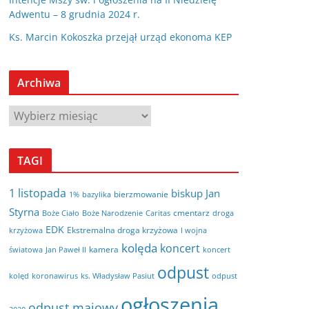
Adwentu – 8 grudnia 2024 r.
Ks. Marcin Kokoszka przejął urząd ekonoma KEP
Archiwa
A
r
c
TAGI
h
i
1 listopada
biskup Jan
bierzmowanie
bazylika
1%
w
Styrna
cmentarz
Boże Ciało
Boże Narodzenie
Caritas
droga
a
EDK
Ekstremalna droga krzyżowa
krzyżowa
I wojna
kolęda
koncert
kamera
koncert
światowa
Jan Paweł II
odpust
kolęd
koronawirus
odpust
ks. Władysław Pasiut
ogłoszenia
odpust majowy