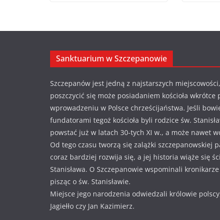
Sanktuarium w Szczepanowie
Szczepanów jest jedną z najstarszych miejscowości,
poszczycić się może posiadaniem kościoła wkrótce 
wprowadzeniu w Polsce chrześcijaństwa. Jeśli bowi
fundatorami tegoż kościoła byli rodzice św. Stanisł
powstać już w latach 30-tych XI w., a może nawet w
Od tego czasu tworzą się zalążki szczepanowskiej pa
coraz bardziej rozwija się, a jej historia wiąże się ś
Stanisława. O Szczepanowie wspominali kronikarze i
pisząc o św. Stanisławie.
Miejsce jego narodzenia odwiedzali królowie polscy
Jagiełło czy Jan Kazimierz.