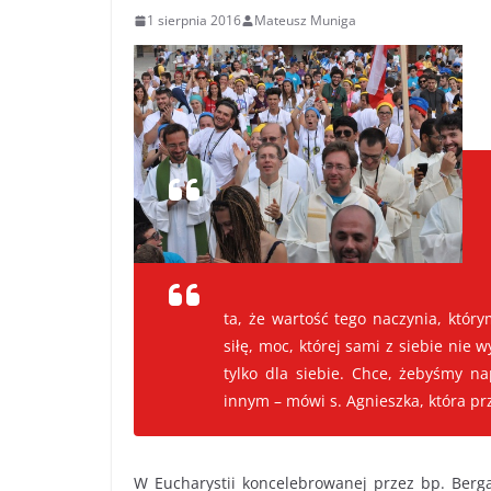
1 sierpnia 2016
Mateusz Muniga
ta, że wartość tego naczynia, któr
siłę, moc, której sami z siebie nie
tylko dla siebie. Chce, żebyśmy nap
innym – mówi s. Agnieszka, która prz
W Eucharystii koncelebrowanej przez bp. Berga