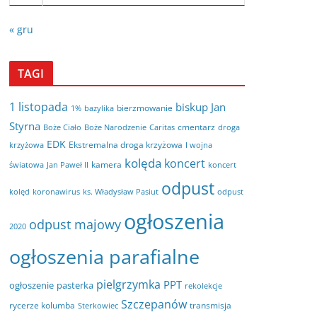
« gru
TAGI
1 listopada
biskup Jan
bierzmowanie
bazylika
1%
Styrna
cmentarz
Boże Ciało
Boże Narodzenie
Caritas
droga
EDK
Ekstremalna droga krzyżowa
krzyżowa
I wojna
kolęda
koncert
kamera
koncert
światowa
Jan Paweł II
odpust
kolęd
koronawirus
odpust
ks. Władysław Pasiut
ogłoszenia
odpust majowy
2020
ogłoszenia parafialne
pielgrzymka
PPT
ogłoszenie
pasterka
rekolekcje
Szczepanów
rycerze kolumba
transmisja
Sterkowiec