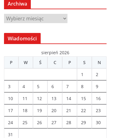
Archiwa
A
r
c
Wiadomości
h
i
sierpień 2026
w
P
W
Ś
C
P
S
N
a
1
2
3
4
5
6
7
8
9
10
11
12
13
14
15
16
17
18
19
20
21
22
23
24
25
26
27
28
29
30
31