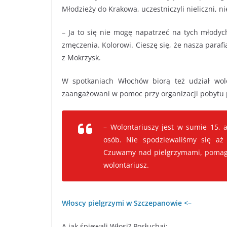
Młodzieży do Krakowa, uczestniczyli nieliczni, n
– Ja to się nie mogę napatrzeć na tych młodych
zmęczenia. Kolorowi. Cieszę się, że nasza paraf
z Mokrzysk.
W spotkaniach Włochów biorą też udział wolon
zaangażowani w pomoc przy organizacji pobytu
– Wolontariuszy jest w sumie 15, 
osób. Nie spodziewaliśmy się aż 
Czuwamy nad pielgrzymami, pomaga
wolontariusz.
Włoscy pielgrzymi w Szczepanowie <–
A jak śpiewali Włosi? Posłuchaj: