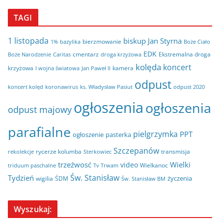
TAGI
1 listopada
biskup Jan Styrna
bierzmowanie
bazylika
Boże Ciało
1%
EDK
cmentarz
Ekstremalna droga
Boże Narodzenie
Caritas
droga krzyżowa
kolęda
koncert
krzyżowa
kamera
I wojna światowa
Jan Paweł II
odpust
koncert kolęd
koronawirus
odpust 2020
ks. Władysław Pasiut
ogłoszenia
ogłoszenia
odpust majowy
parafialne
pielgrzymka
PPT
ogłoszenie
pasterka
Szczepanów
rycerze kolumba
transmisja
rekolekcje
Sterkowiec
trzeźwosć
Wielki
video
Wielkanoc
triduum paschalne
Tv Trwam
Św. Stanisław
Tydzień
życzenia
wigilia
ŚDM
Św. Stanisław BM
Wyszukaj: