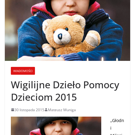
WIADOMOŚCI
Wigilijne Dzieło Pomocy
Dzieciom 2015
30 listopada 2015
Mateusz Muniga
„Głodn
i