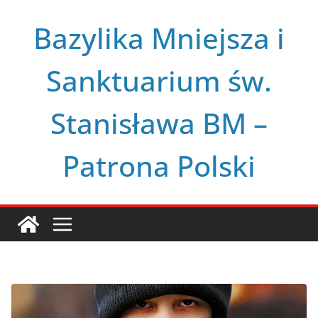
Przejdź
Bazylika Mniejsza i
do
treści
Sanktuarium św.
Stanisława BM –
Patrona Polski