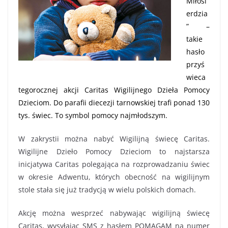
Miłosi
erdzia
” –
takie
hasło
przyś
wieca
tegorocznej akcji Caritas Wigilijnego Dzieła Pomocy
Dzieciom. Do parafii diecezji tarnowskiej trafi ponad 130
tys. świec. To symbol pomocy najmłodszym.
W zakrystii można nabyć Wigilijną świecę Caritas.
Wigilijne Dzieło Pomocy Dzieciom to najstarsza
inicjatywa Caritas polegająca na rozprowadzaniu świec
w okresie Adwentu, których obecność na wigilijnym
stole stała się już tradycją w wielu polskich domach.
Akcję można wesprzeć nabywając wigilijną świecę
Caritas, wysyłając SMS z hasłem POMAGAM na numer