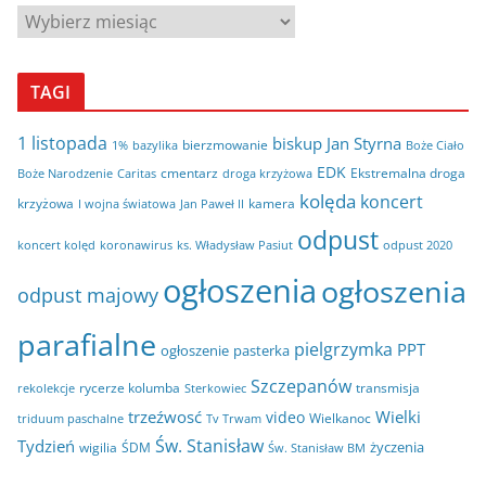
A
r
c
TAGI
h
i
1 listopada
biskup Jan Styrna
bierzmowanie
bazylika
Boże Ciało
1%
w
EDK
cmentarz
Ekstremalna droga
Boże Narodzenie
Caritas
droga krzyżowa
a
kolęda
koncert
krzyżowa
kamera
I wojna światowa
Jan Paweł II
odpust
koncert kolęd
koronawirus
odpust 2020
ks. Władysław Pasiut
ogłoszenia
ogłoszenia
odpust majowy
parafialne
pielgrzymka
PPT
ogłoszenie
pasterka
Szczepanów
rycerze kolumba
transmisja
rekolekcje
Sterkowiec
trzeźwosć
Wielki
video
Wielkanoc
triduum paschalne
Tv Trwam
Św. Stanisław
Tydzień
życzenia
wigilia
ŚDM
Św. Stanisław BM