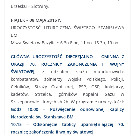
Brzesku – Słotwiny.
PIĄTEK – 08 MAJA 2015 r.
UROCZYSTOŚĆ LITURGICZNA ŚWIĘTEGO STANISŁAWA
BM
Msza Święta w Bazylice: 6.3o,8.oo, 11.oo, 15.3o, 19.oo
GŁÓWNA UROCZYSTOŚĆ DIECEZJALNO – GMINNA Z
OKAZJI 70. ROCZNICY ZAKOŃCZENIA II WOJNY
ŚWIATOWEJ
, z udziałem służb mundurowych:
kombatantów, żołnierzy Wojska Polskiego, Policji,
Celników, Straży Granicznej, PSP, OSP, kolejarzy,
kadetów, Strzelca, górników Kopalni Gazu w
Szczepanowie i innych służb. W programie uroczystości:
Godz. 10.00 – Poświęcenie odnowionej Kaplicy
Narodzenia św. Stanisława BM
10.15 – Odsłonięcie tablicy upamiętniającej 70.
rocznicę zakończenia II wojny światowej