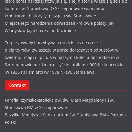
która coraz bardziej rozwija się, a jej historia wiąże się ściśle z
kultem św. Stanisława. O Szczepanowie wspominali
kronikarze i historycy, pisząc o św. Stanisławie.
Miejsce jego narodzenia odwiedzali królowie polscy, jak
Władysław Jagiełło czy Jan Kazimierz.
Tu przybywały i przybywają do dziś liczne rzesze
pielgrzymów, zwłaszcza w porze dorocznych odpustów: w
kwietniu, maju i lipcu, a w naszym stuleciu obchodzono w
Szczepanowie bardzo uroczyście jubileusz 900-lecia urodzin
(w 1936 r.) i śmierci (w 1978 r.) św. Stanisława.
Kontakt
Parafia Rzymskokatolicka pw. św. Marii Magdaleny i św.
Stanisława BM w Szczepanowie
Bazylika Mniejsza i Sanktuarium św. Stanisława BM – Patrona
Polski