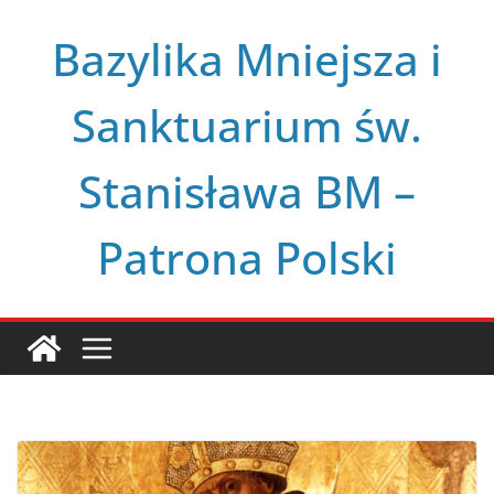
Przejdź
Bazylika Mniejsza i
do
treści
Sanktuarium św.
Stanisława BM –
Patrona Polski