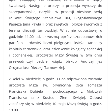
światowej. Następnie uroczysta procesja wyruszy do
szczepanowskiej Bazyliki. W procesji niesione będą
relikwie Świętego Stanisława BM, Błogosławionego
Papieża Jana Pawła II oraz świętych i błogosławionych z
terenu diecezji tarnowskiej. W sumie odpustowej o
godzinie 11.00 udział wezmą oprócz szczepanowskich
parafian – również liczni pielgrzymi, księża, kanonicy
kapituły tarnowskiej oraz członkowie kolegiaty sądeckiej
i bocheńskiej. Uroczystej Mszy Świętej w tym dniu
przewodniczył będzie ksiądz biskup Andrzej Jeż
Ordynariusz Diecezji Tarnowskiej.
Z kolei w niedzielę o godz. 11.oo odprawiona zostanie
uroczysta Msza św. prymicyjna Ojca Tomasza
Franciszka Dubiela – pochodzącego z Mokrzysk
Franciszkanina z Kustodii Ziemi Świętej. Odpust
zakończy się w niedzielę 10 maja Mszą Świętą o godz.
19.00.