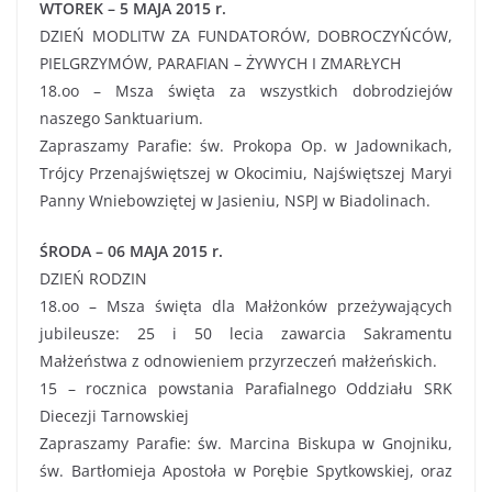
WTOREK – 5 MAJA 2015 r.
DZIEŃ MODLITW ZA FUNDATORÓW, DOBROCZYŃCÓW,
PIELGRZYMÓW, PARAFIAN – ŻYWYCH I ZMARŁYCH
18.oo – Msza święta za wszystkich dobrodziejów
naszego Sanktuarium.
Zapraszamy Parafie: św. Prokopa Op. w Jadownikach,
Trójcy Przenajświętszej w Okocimiu, Najświętszej Maryi
Panny Wniebowziętej w Jasieniu, NSPJ w Biadolinach.
ŚRODA – 06 MAJA 2015 r.
DZIEŃ RODZIN
18.oo – Msza święta dla Małżonków przeżywających
jubileusze: 25 i 50 lecia zawarcia Sakramentu
Małżeństwa z odnowieniem przyrzeczeń małżeńskich.
15 – rocznica powstania Parafialnego Oddziału SRK
Diecezji Tarnowskiej
Zapraszamy Parafie: św. Marcina Biskupa w Gnojniku,
św. Bartłomieja Apostoła w Porębie Spytkowskiej, oraz