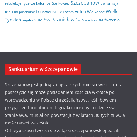
Szczepanów
rycerze kolumba
transmisja
rekolekcje
Sterkowiec
trzeźwosć
Wielki
video
Wielkanoc
triduum paschalne
Tv Trwam
Św. Stanisław
Tydzień
życzenia
wigilia
ŚDM
Św. Stanisław BM
Sanktuarium w Szczepanowie
Szczepanów jest jedną z najstarszych miejscowości, która
poszczycić się może posiadaniem kościoła wkrótce po
wprowadzeniu w Polsce chrześcijaństwa. Jeśli bowiem
przyjąć, że fundatorami tegoż kościoła byli rodzice św.
Stanisława, musiał on powstać już w latach 30-tych XI w., a
może nawet wcześniej.
Od tego czasu tworzą się zalążki szczepanowskiej parafii,