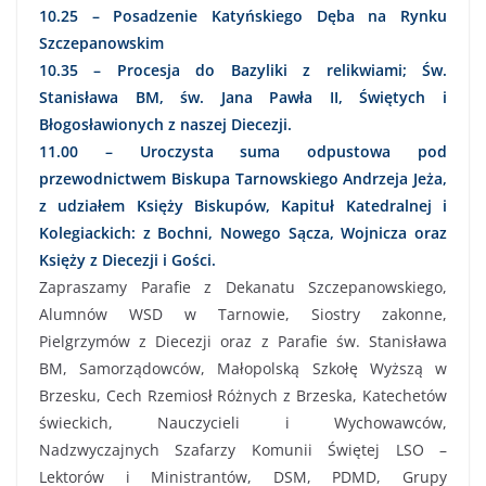
10.25 – Posadzenie Katyńskiego Dęba na Rynku
Szczepanowskim
10.35 – Procesja do Bazyliki z relikwiami; Św.
Stanisława BM, św. Jana Pawła II, Świętych i
Błogosławionych z naszej Diecezji.
11.00 – Uroczysta suma odpustowa pod
przewodnictwem Biskupa Tarnowskiego Andrzeja Jeża,
z udziałem Księży Biskupów, Kapituł Katedralnej i
Kolegiackich: z Bochni, Nowego Sącza, Wojnicza oraz
Księży z Diecezji i Gości.
Zapraszamy Parafie z Dekanatu Szczepanowskiego,
Alumnów WSD w Tarnowie, Siostry zakonne,
Pielgrzymów z Diecezji oraz z Parafie św. Stanisława
BM, Samorządowców, Małopolską Szkołę Wyższą w
Brzesku, Cech Rzemiosł Różnych z Brzeska, Katechetów
świeckich, Nauczycieli i Wychowawców,
Nadzwyczajnych Szafarzy Komunii Świętej LSO –
Lektorów i Ministrantów, DSM, PDMD, Grupy