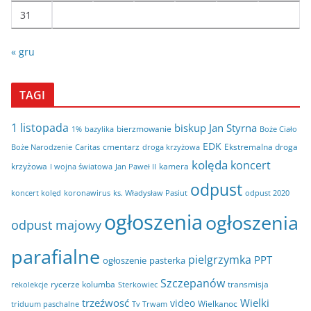
31
« gru
TAGI
1 listopada
biskup Jan Styrna
bierzmowanie
bazylika
Boże Ciało
1%
EDK
cmentarz
Ekstremalna droga
Boże Narodzenie
Caritas
droga krzyżowa
kolęda
koncert
krzyżowa
kamera
I wojna światowa
Jan Paweł II
odpust
koncert kolęd
koronawirus
odpust 2020
ks. Władysław Pasiut
ogłoszenia
ogłoszenia
odpust majowy
parafialne
pielgrzymka
PPT
ogłoszenie
pasterka
Szczepanów
rycerze kolumba
transmisja
rekolekcje
Sterkowiec
trzeźwosć
Wielki
video
Wielkanoc
triduum paschalne
Tv Trwam