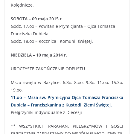
Kolędnicze.
SOBOTA – 09 maja 2015 r.
Godz. 17.oo – Powitanie Prymicjanta – Ojca Tomasza
Franciszka Dubiela
Godz. 18.oo – Rocznica I Komunii świętej.
NIEDZIELA – 10 maja 2014 r.
UROCZYSTE ZAKOŃCZENIE ODPUSTU
Msza święta w Bazylice: 6.3o, 8.oo, 9.3o, 11.oo, 15.3o,
19.oo.
11.oo – Msza św. Prymicyjna Ojca Tomasza Franciszka
Dubiela – Franciszkanina z Kustodii Ziemi Świętej.
Pielgrzymki indywidualne z Diecezji
** WSZYSTKICH PARAFIAN, PIELGRZYMÓW I GOŚCI
SERDECZNIE ZAPRASZAMY DO WSPÓLNEJ MODLITWY **