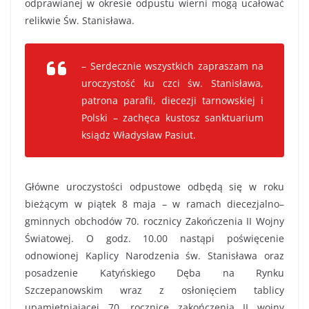
odprawianej w okresie odpustu wierni mogą ucałować
relikwie Św. Stanisława.
– Serdecznie wszystkich zapraszam na
uroczystość ku czci św. Stanisława,
patrona parafii, diecezji tarnowskiej i
Polski – zachęca kustosz sanktuarium
ksiądz Władysław Pasiut.
Główne uroczystości odpustowe odbędą się w roku
bieżącym w piątek 8 maja – w ramach diecezjalno–
gminnych obchodów 70. rocznicy Zakończenia II Wojny
Światowej. O godz. 10.00 nastąpi poświęcenie
odnowionej Kaplicy Narodzenia św. Stanisława oraz
posadzenie Katyńskiego Dęba na Rynku
Szczepanowskim wraz z osłonięciem tablicy
upamiętniającej 70. rocznicę zakończenia II wojny