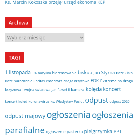
Ks. Marcin Kokoszka przejął urząd ekonoma KEP
Archiwa
A
r
c
TAGI
h
i
1 listopada
biskup Jan Styrna
bierzmowanie
bazylika
Boże Ciało
1%
w
EDK
cmentarz
Ekstremalna droga
Boże Narodzenie
Caritas
droga krzyżowa
a
kolęda
koncert
krzyżowa
kamera
I wojna światowa
Jan Paweł II
odpust
koncert kolęd
koronawirus
odpust 2020
ks. Władysław Pasiut
ogłoszenia
ogłoszenia
odpust majowy
parafialne
pielgrzymka
PPT
ogłoszenie
pasterka