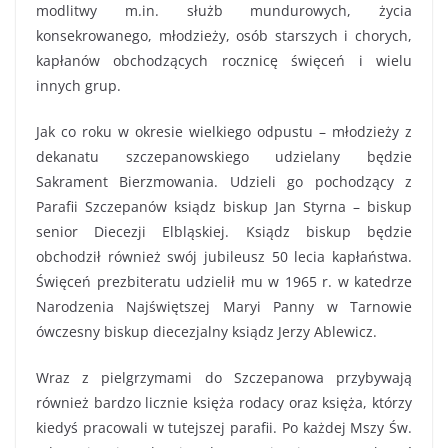
modlitwy m.in. służb mundurowych, życia
konsekrowanego, młodzieży, osób starszych i chorych,
kapłanów obchodzących rocznicę święceń i wielu
innych grup.
Jak co roku w okresie wielkiego odpustu – młodzieży z
dekanatu szczepanowskiego udzielany będzie
Sakrament Bierzmowania. Udzieli go pochodzący z
Parafii Szczepanów ksiądz biskup Jan Styrna – biskup
senior Diecezji Elbląskiej. Ksiądz biskup będzie
obchodził również swój jubileusz 50 lecia kapłaństwa.
Święceń prezbiteratu udzielił mu w 1965 r. w katedrze
Narodzenia Najświętszej Maryi Panny w Tarnowie
ówczesny biskup diecezjalny ksiądz Jerzy Ablewicz.
Wraz z pielgrzymami do Szczepanowa przybywają
również bardzo licznie księża rodacy oraz księża, którzy
kiedyś pracowali w tutejszej parafii. Po każdej Mszy Św.