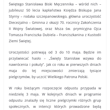
Świętego Stanisława Biski Męczennika – wśród nich –
jubileusz 50 lecia kapłaństwa Księdza Biskupa Jana
Styrny – rodaka szczepanowskiego, główna uroczystość
Diecezjalno – Gminna z okazji 70. rocznicy Zakończenia
II Wojny Światowej, oraz Msza św. prymicyjna Ojca
Tomasza Franciszka Dubiela – Franciszkanina z Kustodii
Ziemi Świętej.
Uroczystości potrwają od 3 do 10 maja. Będzie im
przyświecać hasło – „Święty Stanisław wzywa do
nawrócenia i pokuty”. Jak co roku w pierwszych dniach
maja do tej miejscowości zmierzają tysiące
pielgrzymów, by uczcić Wielkiego Patrona Polski.
W roku bieżącym rozpoczęcie odpustu przypada w
niedzielę 3 maja. W kolejnych dniach w programie
odpustu znalazły się liczne pielgrzymki różnych grup
społecznych, w intencji których prowadzone będą