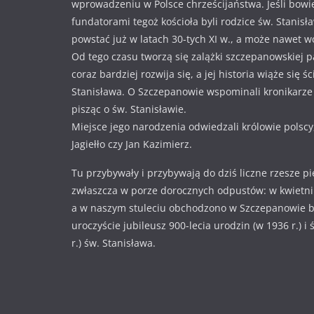
wprowadzeniu w Polsce chrześcijaństwa. Jeśli bowi
fundatorami tegoż kościoła byli rodzice św. Stanisł
powstać już w latach 30-tych XI w., a może nawet w
Od tego czasu tworzą się zalążki szczepanowskiej pa
coraz bardziej rozwija się, a jej historia wiąże się ś
Stanisława. O Szczepanowie wspominali kronikarze i
pisząc o św. Stanisławie.
Miejsce jego narodzenia odwiedzali królowie polscy
Jagiełło czy Jan Kazimierz.
Tu przybywały i przybywają do dziś liczne rzesze p
zwłaszcza w porze dorocznych odpustów: w kwietniu
a w naszym stuleciu obchodzono w Szczepanowie 
uroczyście jubileusz 900-lecia urodzin (w 1936 r.) i
r.) św. Stanisława.