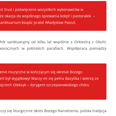
ić trud i poświęcenie wszystkich wykonawców w
że okazja do wspólnego śpiewania kolęd i pastorałek –
anktuarium ksiądz prałat Władysław Pasiut.
r sanktuaryjny od kilku lat wspólnie z Orkiestrą z Okulic
worocznych w pobliskich parafiach. Współpraca pomiędzy
rzenie muzyczne w kończącym się okresie Bożego
rt był wyjątkowy! Marzy mi się pełna Bazylika i wierzę że
ojciech Oleksyk – dyrygent szczepanowskiego chóru
zy się liturgicznie okres Bożego Narodzenia, polska tradycja