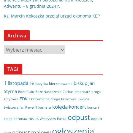
Adwentu – 8 grudnia 2024 r.
Ks. Marcin Kokoszka przejął urząd ekonoma KEP
Archiwa
A
r
c
TAGI
h
i
1 listopada
biskup Jan
bierzmowanie
bazylika
1%
w
Styrna
cmentarz
Boże Ciało
Boże Narodzenie
Caritas
droga
a
EDK
Ekstremalna droga krzyżowa
krzyżowa
I wojna
kolęda
koncert
kamera
koncert
światowa
Jan Paweł II
odpust
kolęd
koronawirus
odpust
ks. Władysław Pasiut
ogłoszenia
odpust majowy