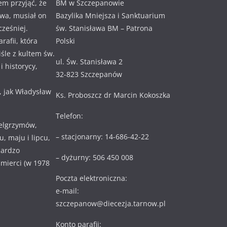
em przyjąć, że
BM w Szczepanowie
awa, musiał on
Bazylika Mniejsza i Sanktuarium
cześniej.
św. Stanisława BM – Patrona
rafii, która
Polski
ciśle z kultem św.
ul. Św. Stanisława 2
 historycy,
32-823 Szczepanów
, jak Władysław
Ks. Proboszcz dr Marcin Kokoszka
Telefon:
ielgrzymów,
– stacjonarny: 14-686-42-22
, maju i lipcu,
bardzo
– dyżurny: 506 450 008
 śmierci (w 1978
Poczta elektroniczna:
e-mail:
szczepanow@diecezja.tarnow.pl
Konto parafii: