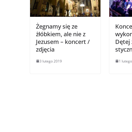
Żegnamy się ze
Konce
żłóbkiem, ale nie z
wykon
Jezusem – koncert /
Dętej 
zdjęcia
stycz
3 lutego 2019
1 luteg