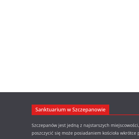
Sanktuarium w Szczepanowie
Szczepanów jest jedną z najstarszych miejscowości,
poszczycić się może posiadaniem kościoła wkrótce 