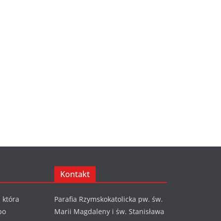
Kontakt
 która
Parafia Rzymskokatolicka pw. św.
po
Marii Magdaleny i św. Stanisława