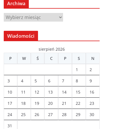
Archiwa
A
r
c
Wiadomości
h
i
sierpień 2026
w
P
W
Ś
C
P
S
N
a
1
2
3
4
5
6
7
8
9
10
11
12
13
14
15
16
17
18
19
20
21
22
23
24
25
26
27
28
29
30
31