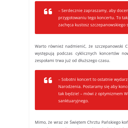
– Serdecznie zapraszamy, aby docen
przygotowaniu tego koncertu. To tak
zachęca kustosz szczepanowskiego s
Warto również nadmienić, że szczepanowski Chó
występują podczas cyklicznych koncertów no
zespołami trwa już od dłuższego czasu.
– Sobotni koncert to ostatnie wyda
Narodzenia. Postaramy się aby konce
tak będzie! – mówi z optymizmem W
sanktuaryjnego.
Mimo, że wraz ze Świętem Chrztu Pańskiego końc