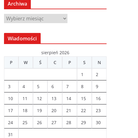
Archiwa
A
r
c
Wiadomości
h
i
sierpień 2026
w
P
W
Ś
C
P
S
N
a
1
2
3
4
5
6
7
8
9
10
11
12
13
14
15
16
17
18
19
20
21
22
23
24
25
26
27
28
29
30
31