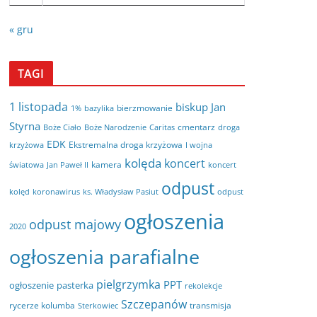
« gru
TAGI
1 listopada
biskup Jan
bierzmowanie
bazylika
1%
Styrna
cmentarz
Boże Ciało
Boże Narodzenie
Caritas
droga
EDK
Ekstremalna droga krzyżowa
krzyżowa
I wojna
kolęda
koncert
kamera
koncert
światowa
Jan Paweł II
odpust
kolęd
koronawirus
odpust
ks. Władysław Pasiut
ogłoszenia
odpust majowy
2020
ogłoszenia parafialne
pielgrzymka
PPT
ogłoszenie
pasterka
rekolekcje
Szczepanów
rycerze kolumba
transmisja
Sterkowiec