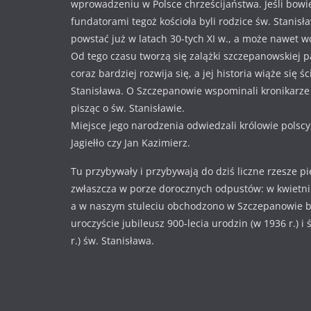
wprowadzeniu w Polsce chrześcijaństwa. Jeśli bowi
fundatorami tegoż kościoła byli rodzice św. Stanisł
powstać już w latach 30-tych XI w., a może nawet w
Od tego czasu tworzą się zalążki szczepanowskiej pa
coraz bardziej rozwija się, a jej historia wiąże się ś
Stanisława. O Szczepanowie wspominali kronikarze i
pisząc o św. Stanisławie.
Miejsce jego narodzenia odwiedzali królowie polscy
Jagiełło czy Jan Kazimierz.
Tu przybywały i przybywają do dziś liczne rzesze p
zwłaszcza w porze dorocznych odpustów: w kwietniu
a w naszym stuleciu obchodzono w Szczepanowie 
uroczyście jubileusz 900-lecia urodzin (w 1936 r.) i
r.) św. Stanisława.