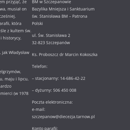
em przyjąć, że
BM w Szczepanowie
awa, musiał on
Bazylika Mniejsza i Sanktuarium
cześniej.
św. Stanisława BM – Patrona
rafii, która
Polski
ciśle z kultem św.
ul. Św. Stanisława 2
 historycy,
32-823 Szczepanów
, jak Władysław
Ks. Proboszcz dr Marcin Kokoszka
Telefon:
ielgrzymów,
– stacjonarny: 14-686-42-22
, maju i lipcu,
bardzo
– dyżurny: 506 450 008
 śmierci (w 1978
Poczta elektroniczna:
e-mail:
szczepanow@diecezja.tarnow.pl
Konto parafii: