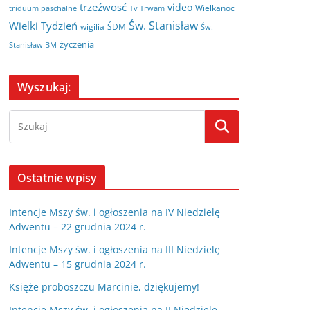
trzeźwosć
video
Wielkanoc
triduum paschalne
Tv Trwam
Św. Stanisław
Wielki Tydzień
wigilia
ŚDM
Św.
życzenia
Stanisław BM
Wyszukaj:
Ostatnie wpisy
Intencje Mszy św. i ogłoszenia na IV Niedzielę
Adwentu – 22 grudnia 2024 r.
Intencje Mszy św. i ogłoszenia na III Niedzielę
Adwentu – 15 grudnia 2024 r.
Księże proboszczu Marcinie, dziękujemy!
Intencje Mszy św. i ogłoszenia na II Niedzielę