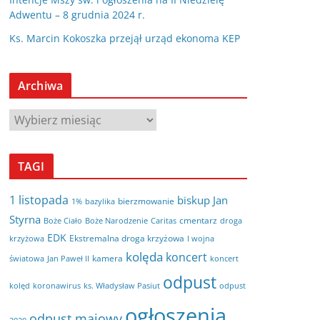
Adwentu – 8 grudnia 2024 r.
Ks. Marcin Kokoszka przejął urząd ekonoma KEP
Archiwa
A
r
c
TAGI
h
i
1 listopada
biskup Jan
bierzmowanie
bazylika
1%
w
Styrna
cmentarz
Boże Ciało
Boże Narodzenie
Caritas
droga
a
EDK
Ekstremalna droga krzyżowa
krzyżowa
I wojna
kolęda
koncert
kamera
koncert
światowa
Jan Paweł II
odpust
kolęd
koronawirus
odpust
ks. Władysław Pasiut
ogłoszenia
odpust majowy