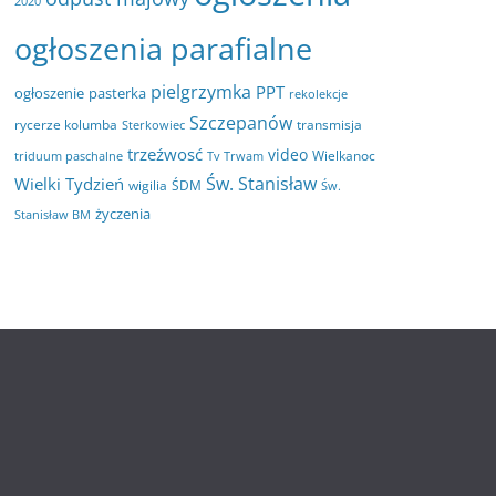
2020
ogłoszenia parafialne
pielgrzymka
PPT
ogłoszenie
pasterka
rekolekcje
Szczepanów
rycerze kolumba
transmisja
Sterkowiec
trzeźwosć
video
Wielkanoc
triduum paschalne
Tv Trwam
Św. Stanisław
Wielki Tydzień
wigilia
ŚDM
Św.
życzenia
Stanisław BM