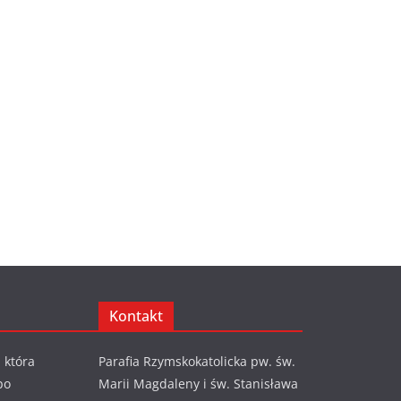
Kontakt
 która
Parafia Rzymskokatolicka pw. św.
po
Marii Magdaleny i św. Stanisława