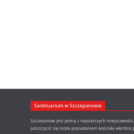
Sanktuarium w Szczepanowie
Szczepanów jest jedną z najstarszych miejscowości,
poszczycić się może posiadaniem kościoła wkrótce 