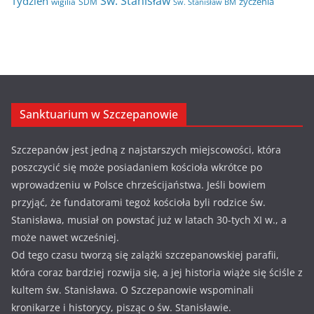
Św. Stanisław
Tydzień
życzenia
wigilia
ŚDM
Św. Stanisław BM
Sanktuarium w Szczepanowie
Szczepanów jest jedną z najstarszych miejscowości, która
poszczycić się może posiadaniem kościoła wkrótce po
wprowadzeniu w Polsce chrześcijaństwa. Jeśli bowiem
przyjąć, że fundatorami tegoż kościoła byli rodzice św.
Stanisława, musiał on powstać już w latach 30-tych XI w., a
może nawet wcześniej.
Od tego czasu tworzą się zalążki szczepanowskiej parafii,
która coraz bardziej rozwija się, a jej historia wiąże się ściśle z
kultem św. Stanisława. O Szczepanowie wspominali
kronikarze i historycy, pisząc o św. Stanisławie.