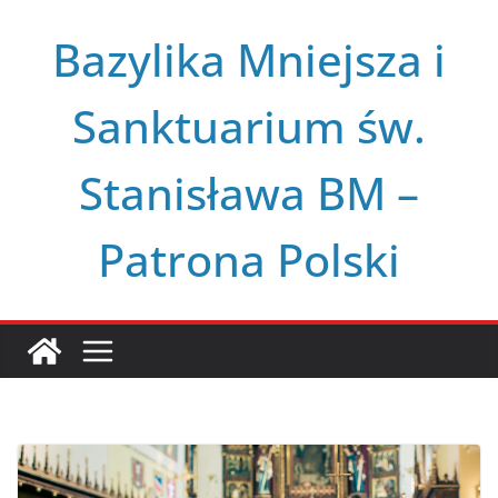
Przejdź
Bazylika Mniejsza i
do
treści
Sanktuarium św.
Stanisława BM –
Patrona Polski