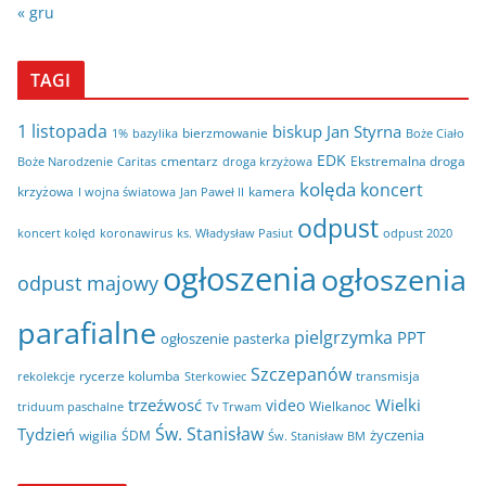
« gru
TAGI
1 listopada
biskup Jan Styrna
bierzmowanie
bazylika
Boże Ciało
1%
EDK
cmentarz
Ekstremalna droga
Boże Narodzenie
Caritas
droga krzyżowa
kolęda
koncert
krzyżowa
kamera
I wojna światowa
Jan Paweł II
odpust
koncert kolęd
koronawirus
odpust 2020
ks. Władysław Pasiut
ogłoszenia
ogłoszenia
odpust majowy
parafialne
pielgrzymka
PPT
ogłoszenie
pasterka
Szczepanów
rycerze kolumba
transmisja
rekolekcje
Sterkowiec
trzeźwosć
Wielki
video
Wielkanoc
triduum paschalne
Tv Trwam
Św. Stanisław
Tydzień
życzenia
wigilia
ŚDM
Św. Stanisław BM