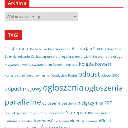
Archiwa
A
r
c
TAGI
h
i
1 listopada
biskup Jan Styrna
bierzmowanie
bazylika
Boże Ciało
1%
w
EDK
cmentarz
Ekstremalna droga
Boże Narodzenie
Caritas
droga krzyżowa
a
kolęda
koncert
krzyżowa
kamera
I wojna światowa
Jan Paweł II
odpust
koncert kolęd
koronawirus
odpust 2020
ks. Władysław Pasiut
ogłoszenia
ogłoszenia
odpust majowy
parafialne
pielgrzymka
PPT
ogłoszenie
pasterka
Szczepanów
rycerze kolumba
transmisja
rekolekcje
Sterkowiec
trzeźwosć
Wielki
video
Wielkanoc
triduum paschalne
Tv Trwam