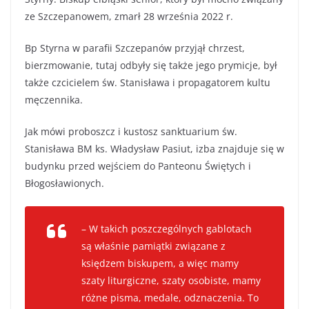
ze Szczepanowem, zmarł 28 września 2022 r.
Bp Styrna w parafii Szczepanów przyjął chrzest,
bierzmowanie, tutaj odbyły się także jego prymicje, był
także czcicielem św. Stanisława i propagatorem kultu
męczennika.
Jak mówi proboszcz i kustosz sanktuarium św.
Stanisława BM ks. Władysław Pasiut, izba znajduje się w
budynku przed wejściem do Panteonu Świętych i
Błogosławionych.
– W takich poszczególnych gablotach
są właśnie pamiątki związane z
księdzem biskupem, a więc mamy
szaty liturgiczne, szaty osobiste, mamy
różne pisma, medale, odznaczenia. To