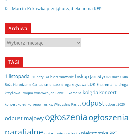
Ks. Marcin Kokoszka przejął urząd ekonoma KEP
Archiwa
A
r
c
TAGI
h
i
1 listopada
biskup Jan Styrna
bierzmowanie
bazylika
Boże Ciało
1%
w
EDK
cmentarz
Ekstremalna droga
Boże Narodzenie
Caritas
droga krzyżowa
a
kolęda
koncert
krzyżowa
kamera
I wojna światowa
Jan Paweł II
odpust
koncert kolęd
koronawirus
odpust 2020
ks. Władysław Pasiut
ogłoszenia
ogłoszenia
odpust majowy
parafialne
pielgrzymka
PPT
ogłoszenie
pasterka