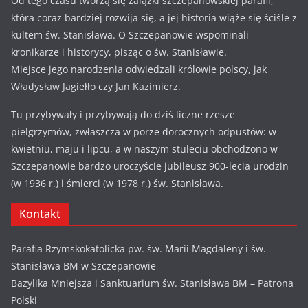
Od tego czasu tworzą się zalążki szczepanowskiej parafii,
która coraz bardziej rozwija się, a jej historia wiąże się ściśle z
kultem św. Stanisława. O Szczepanowie wspominali
kronikarze i historycy, pisząc o św. Stanisławie.
Miejsce jego narodzenia odwiedzali królowie polscy, jak
Władysław Jagiełło czy Jan Kazimierz.
Tu przybywały i przybywają do dziś liczne rzesze
pielgrzymów, zwłaszcza w porze dorocznych odpustów: w
kwietniu, maju i lipcu, a w naszym stuleciu obchodzono w
Szczepanowie bardzo uroczyście jubileusz 900-lecia urodzin
(w 1936 r.) i śmierci (w 1978 r.) św. Stanisława.
Kontakt
Parafia Rzymskokatolicka pw. św. Marii Magdaleny i św.
Stanisława BM w Szczepanowie
Bazylika Mniejsza i Sanktuarium św. Stanisława BM – Patrona
Polski