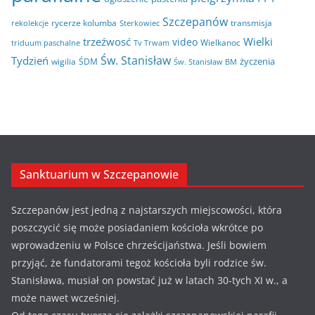
Szczepanów
rycerze kolumba
transmisja
rekolekcje
Sterkowiec
trzeźwosć
Wielki
video
Wielkanoc
triduum paschalne
Tv Trwam
Św. Stanisław
Tydzień
życzenia
wigilia
ŚDM
Św. Stanisław BM
Sanktuarium w Szczepanowie
Szczepanów jest jedną z najstarszych miejscowości, która
poszczycić się może posiadaniem kościoła wkrótce po
wprowadzeniu w Polsce chrześcijaństwa. Jeśli bowiem
przyjąć, że fundatorami tegoż kościoła byli rodzice św.
Stanisława, musiał on powstać już w latach 30-tych XI w., a
może nawet wcześniej.