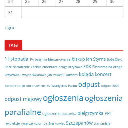
24
25
26
27
28
29
30
31
« gru
TAGI
1 listopada
biskup Jan Styrna
bierzmowanie
bazylika
Boże Ciało
1%
EDK
cmentarz
Ekstremalna droga
Boże Narodzenie
Caritas
droga krzyżowa
kolęda
koncert
krzyżowa
kamera
I wojna światowa
Jan Paweł II
odpust
koncert kolęd
koronawirus
odpust 2020
ks. Władysław Pasiut
ogłoszenia
ogłoszenia
odpust majowy
parafialne
pielgrzymka
PPT
ogłoszenie
pasterka
Szczepanów
rycerze kolumba
transmisja
rekolekcje
Sterkowiec