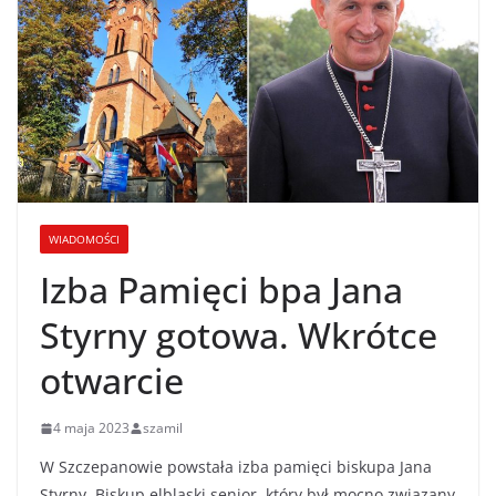
WIADOMOŚCI
Izba Pamięci bpa Jana
Styrny gotowa. Wkrótce
otwarcie
4 maja 2023
szamil
W Szczepanowie powstała izba pamięci biskupa Jana
Styrny. Biskup elbląski senior, który był mocno związany