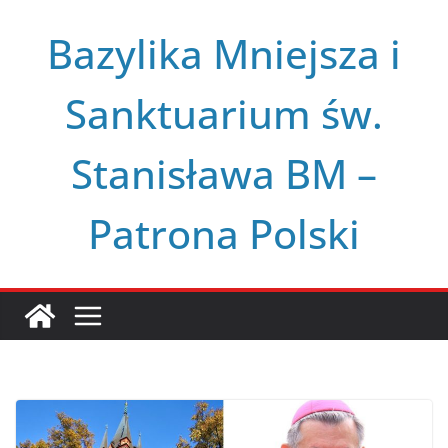
Przejdź
Bazylika Mniejsza i
do
treści
Sanktuarium św.
Stanisława BM –
Patrona Polski