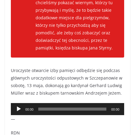
chcieliśmy pokazać wiernym, którzy tu
przybywają i myślę, że to będzie takie
dodatkowe miejsce dla pielgrzymów,
którzy nie tylko przychodzą aby się
pomodlić, ale żeby coś zobaczyć oraz
doświadczyć tej obecności, przez te
pamiątki, księdza biskupa Jana Styrny.
Uroczyste otwarcie izby pamięci odbędzie się podczas
głównych uroczystości odpustowych w Szczepanowie w
sobotę, 13 maja, dokonają go kardynał Gerhard Ludwig
Müller wraz z biskupem tarnowskim Andrzejem Jeżem.
Odtwarzacz
00:00
00:00
plików
—
dźwiękowych
RDN