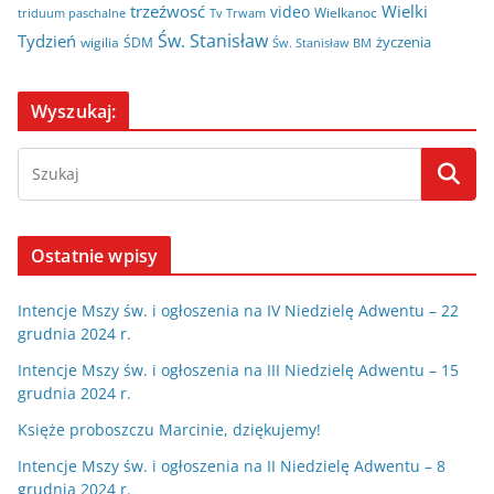
trzeźwosć
Wielki
video
Wielkanoc
triduum paschalne
Tv Trwam
Św. Stanisław
Tydzień
życzenia
wigilia
ŚDM
Św. Stanisław BM
Wyszukaj:
Ostatnie wpisy
Intencje Mszy św. i ogłoszenia na IV Niedzielę Adwentu – 22
grudnia 2024 r.
Intencje Mszy św. i ogłoszenia na III Niedzielę Adwentu – 15
grudnia 2024 r.
Księże proboszczu Marcinie, dziękujemy!
Intencje Mszy św. i ogłoszenia na II Niedzielę Adwentu – 8
grudnia 2024 r.