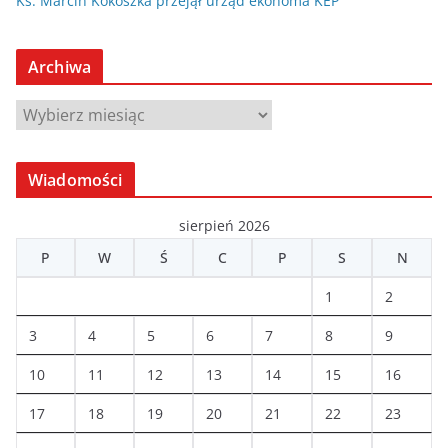
Ks. Marcin Kokoszka przejął urząd ekonoma KEP
Archiwa
A
r
c
Wiadomości
h
i
sierpień 2026
w
P
W
Ś
C
P
S
N
a
1
2
3
4
5
6
7
8
9
10
11
12
13
14
15
16
17
18
19
20
21
22
23