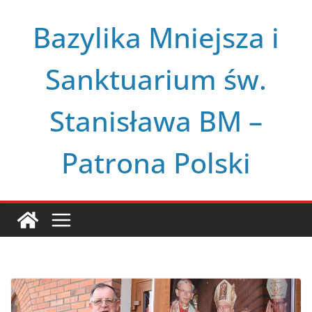
Przejdź
Bazylika Mniejsza i
do
treści
Sanktuarium św.
Stanisława BM –
Patrona Polski