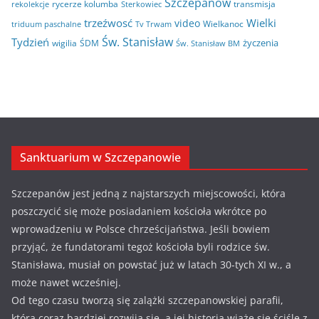
Szczepanów
rycerze kolumba
transmisja
rekolekcje
Sterkowiec
trzeźwosć
Wielki
video
Wielkanoc
triduum paschalne
Tv Trwam
Św. Stanisław
Tydzień
życzenia
wigilia
ŚDM
Św. Stanisław BM
Sanktuarium w Szczepanowie
Szczepanów jest jedną z najstarszych miejscowości, która
poszczycić się może posiadaniem kościoła wkrótce po
wprowadzeniu w Polsce chrześcijaństwa. Jeśli bowiem
przyjąć, że fundatorami tegoż kościoła byli rodzice św.
Stanisława, musiał on powstać już w latach 30-tych XI w., a
może nawet wcześniej.
Od tego czasu tworzą się zalążki szczepanowskiej parafii,
która coraz bardziej rozwija się, a jej historia wiąże się ściśle z