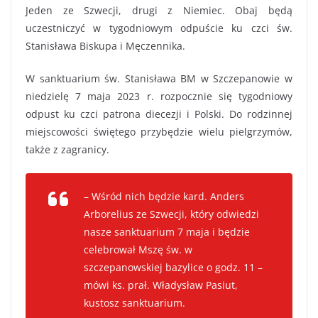
Jeden ze Szwecji, drugi z Niemiec. Obaj będą
uczestniczyć w tygodniowym odpuście ku czci św.
Stanisława Biskupa i Męczennika.
W sanktuarium św. Stanisława BM w Szczepanowie w
niedzielę 7 maja 2023 r. rozpocznie się tygodniowy
odpust ku czci patrona diecezji i Polski. Do rodzinnej
miejscowości świętego przybędzie wielu pielgrzymów,
także z zagranicy.
– Wśród nich będzie kard. Anders
Arborelius ze Szwecji, który odwiedzi
nasze sanktuarium 7 maja i będzie
celebrował Mszę św. w
szczepanowskiej bazylice o godz. 11 –
mówi ks. prał. Władysław Pasiut,
kustosz sanktuarium.