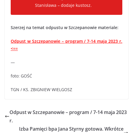
Stanisława – dodaje kustosz.
Szerzej na temat odpustu w Szczepanowie materiale:
Odpust w Szczepanowie – program / 7-14 maja 2023 r.
<==
—
foto: GOŚĆ
TGN / KS. ZBIGNIEW WIELGOSZ
Odpust w Szczepanowie – program / 7-14 maja 2023
r.
Izba Pamięci bpa Jana Styrny gotowa. Wkrótce