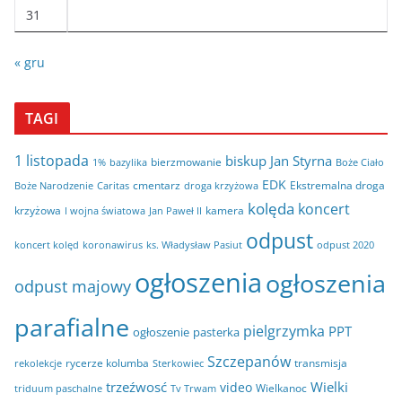
31
« gru
TAGI
1 listopada
biskup Jan Styrna
bierzmowanie
bazylika
Boże Ciało
1%
EDK
cmentarz
Ekstremalna droga
Boże Narodzenie
Caritas
droga krzyżowa
kolęda
koncert
krzyżowa
kamera
I wojna światowa
Jan Paweł II
odpust
koncert kolęd
koronawirus
odpust 2020
ks. Władysław Pasiut
ogłoszenia
ogłoszenia
odpust majowy
parafialne
pielgrzymka
PPT
ogłoszenie
pasterka
Szczepanów
rycerze kolumba
transmisja
rekolekcje
Sterkowiec
trzeźwosć
Wielki
video
Wielkanoc
triduum paschalne
Tv Trwam