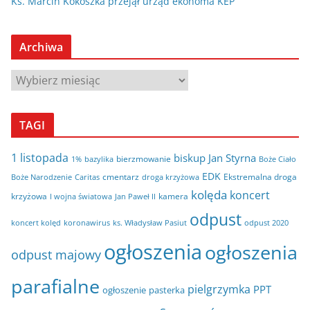
Ks. Marcin Kokoszka przejął urząd ekonoma KEP
Archiwa
A
r
c
TAGI
h
i
1 listopada
biskup Jan Styrna
bierzmowanie
bazylika
Boże Ciało
1%
w
EDK
cmentarz
Ekstremalna droga
Boże Narodzenie
Caritas
droga krzyżowa
a
kolęda
koncert
krzyżowa
kamera
I wojna światowa
Jan Paweł II
odpust
koncert kolęd
koronawirus
odpust 2020
ks. Władysław Pasiut
ogłoszenia
ogłoszenia
odpust majowy
parafialne
pielgrzymka
PPT
ogłoszenie
pasterka