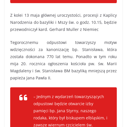
Z kolei 13 maja głównej uroczystości, procesji z Kaplicy
Narodzenia do bazyliki i Mszy św. o godz. 10.15, będzie
przewodniczył kard. Gerhard Muller z Niemiec
Tegorocznemu odpustowi towarzyszy motyw
wdzięczności za kanonizację bp. Stanisława, która
została dokonana 770 lat temu. Ponadto w tym roku
mija 20. rocznica ogłoszenia kościoła pw. św. Marii
Magdaleny i św. Stanisława BM bazyliką mniejszą przez
papieża Jana Pawła II.
– Jednym z wydarzeń towarzyszących
odpustowi będzie otwarcie izby
pamięci bp. Jana Styrny, naszego
rodaka, który był biskupem elbląskim, i
zawsze wiernym czcicielem św.