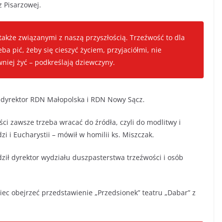
 Pisarzowej.
 także związanymi z naszą przyszłością. Trzeźwość to dla
ba pić, żeby się cieszyć życiem, przyjaciółmi, nie
niej żyć – podkreślają dziewczyny.
k, dyrektor RDN Małopolska i RDN Nowy Sącz.
ci zawsze trzeba wracać do źródła, czyli do modlitwy i
 i Eucharystii – mówił w homilii ks. Miszczak.
ił dyrektor wydziału duszpasterstwa trzeźwości i osób
iec obejrzeć przedstawienie „Przedsionek” teatru „Dabar” z