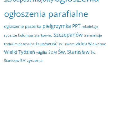
2020
ogłoszenia parafialne
pielgrzymka
PPT
ogłoszenie
pasterka
rekolekcje
Szczepanów
rycerze kolumba
transmisja
Sterkowiec
trzeźwosć
video
Wielkanoc
triduum paschalne
Tv Trwam
Św. Stanisław
Wielki Tydzień
wigilia
ŚDM
Św.
życzenia
Stanisław BM