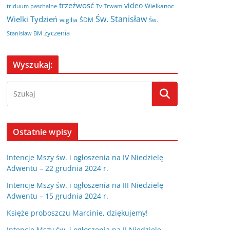
trzeźwosć
video
Wielkanoc
triduum paschalne
Tv Trwam
Św. Stanisław
Wielki Tydzień
wigilia
ŚDM
Św.
życzenia
Stanisław BM
Wyszukaj:
Ostatnie wpisy
Intencje Mszy św. i ogłoszenia na IV Niedzielę
Adwentu – 22 grudnia 2024 r.
Intencje Mszy św. i ogłoszenia na III Niedzielę
Adwentu – 15 grudnia 2024 r.
Księże proboszczu Marcinie, dziękujemy!
Intencje Mszy św. i ogłoszenia na II Niedzielę