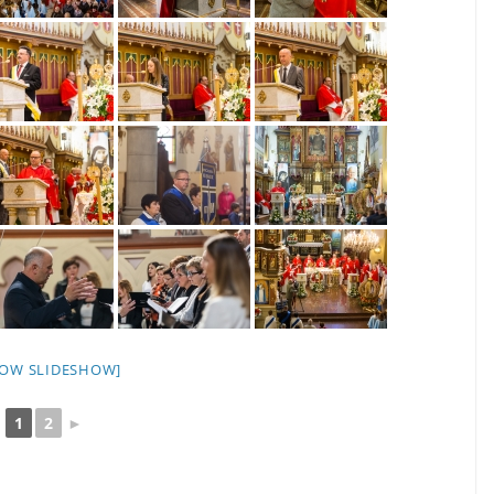
HOW SLIDESHOW]
1
2
►