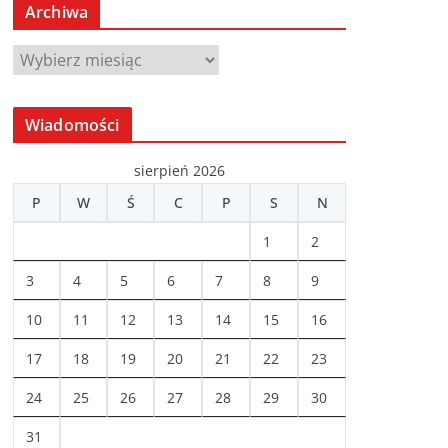
Archiwa
A
r
c
Wiadomości
h
i
sierpień 2026
w
P
W
Ś
C
P
S
N
a
1
2
3
4
5
6
7
8
9
10
11
12
13
14
15
16
17
18
19
20
21
22
23
24
25
26
27
28
29
30
31