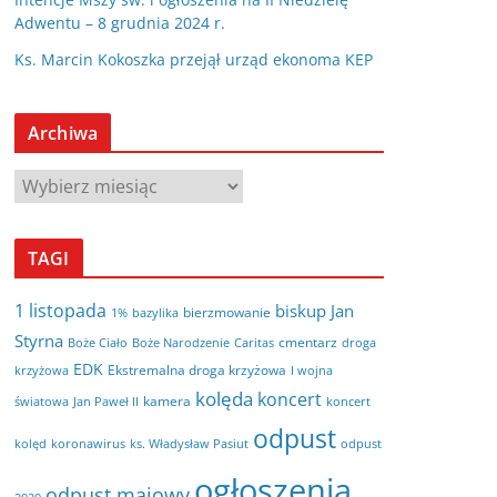
Adwentu – 8 grudnia 2024 r.
Ks. Marcin Kokoszka przejął urząd ekonoma KEP
Archiwa
A
r
c
TAGI
h
i
1 listopada
biskup Jan
bierzmowanie
bazylika
1%
w
Styrna
cmentarz
Boże Ciało
Boże Narodzenie
Caritas
droga
a
EDK
Ekstremalna droga krzyżowa
krzyżowa
I wojna
kolęda
koncert
kamera
koncert
światowa
Jan Paweł II
odpust
kolęd
koronawirus
odpust
ks. Władysław Pasiut
ogłoszenia
odpust majowy