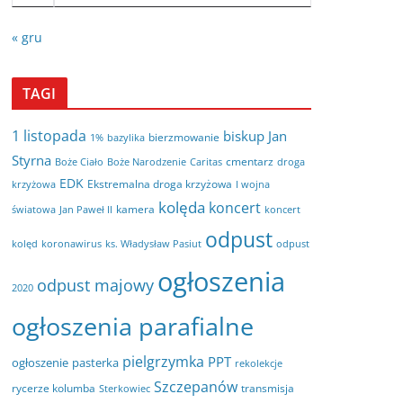
« gru
TAGI
1 listopada
biskup Jan
bierzmowanie
bazylika
1%
Styrna
cmentarz
Boże Ciało
Boże Narodzenie
Caritas
droga
EDK
Ekstremalna droga krzyżowa
krzyżowa
I wojna
kolęda
koncert
kamera
koncert
światowa
Jan Paweł II
odpust
kolęd
koronawirus
odpust
ks. Władysław Pasiut
ogłoszenia
odpust majowy
2020
ogłoszenia parafialne
pielgrzymka
PPT
ogłoszenie
pasterka
rekolekcje
Szczepanów
rycerze kolumba
transmisja
Sterkowiec