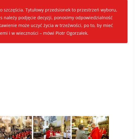
o szczęścia. Tytułowy przedsionek to przestrzeń wyboru,
as należy podjęcie decyzji, ponosimy odpowiedzialność
tawienie może uczyć życia w trzeźwości, po to, by mieć
iemi i w wieczności – mówi Piotr Ogorzałek.