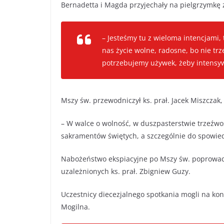
Bernadetta i Magda przyjechały na pielgrzymkę z
– Jesteśmy tu z wieloma intencjami,
nas życie wolne, radosne, bo nie trze
potrzebujemy używek, żeby intensyw
Mszy św. przewodniczył ks. prał. Jacek Miszcza
– W walce o wolność, w duszpasterstwie trzeźwoś
sakramentów świętych, a szczególnie do spowiedzi
Nabożeństwo ekspiacyjne po Mszy św. poprowadz
uzależnionych ks. prał. Zbigniew Guzy.
Uczestnicy diecezjalnego spotkania mogli na kon
Mogilna.