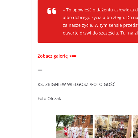
– To opowieść o dążeniu człowieka d
albo dobrego życia albo złego. Do n
za nasze życie. W tym sensie przeds
otwarte drzwi do szczęścia. Tu, na z
Zobacz galerię <==
==
KS. ZBIGNIEW WIELGOSZ /FOTO GOŚĆ
Foto Olczak