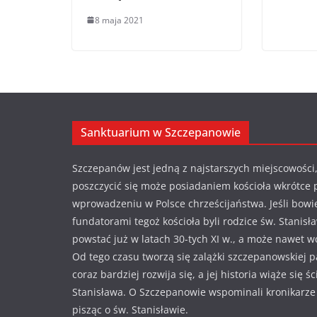
8 maja 2021
Sanktuarium w Szczepanowie
Szczepanów jest jedną z najstarszych miejscowości,
poszczycić się może posiadaniem kościoła wkrótce 
wprowadzeniu w Polsce chrześcijaństwa. Jeśli bowi
fundatorami tegoż kościoła byli rodzice św. Stanisł
powstać już w latach 30-tych XI w., a może nawet w
Od tego czasu tworzą się zalążki szczepanowskiej pa
coraz bardziej rozwija się, a jej historia wiąże się ś
Stanisława. O Szczepanowie wspominali kronikarze i
pisząc o św. Stanisławie.