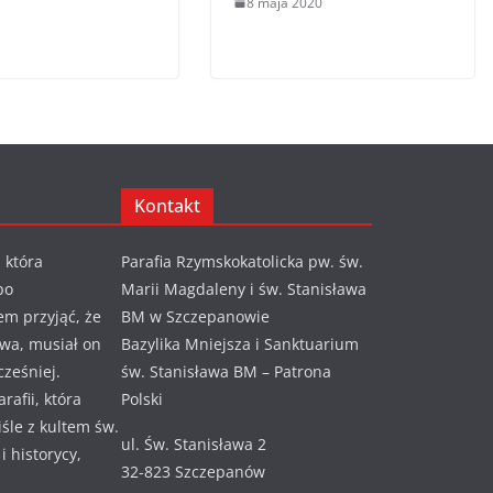
8 maja 2020
Kontakt
 która
Parafia Rzymskokatolicka pw. św.
po
Marii Magdaleny i św. Stanisława
em przyjąć, że
BM w Szczepanowie
awa, musiał on
Bazylika Mniejsza i Sanktuarium
cześniej.
św. Stanisława BM – Patrona
rafii, która
Polski
ciśle z kultem św.
ul. Św. Stanisława 2
 historycy,
32-823 Szczepanów