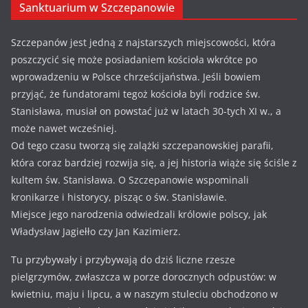
Sanktuarium w Szczepanowie
Szczepanów jest jedną z najstarszych miejscowości, która
poszczycić się może posiadaniem kościoła wkrótce po
wprowadzeniu w Polsce chrześcijaństwa. Jeśli bowiem
przyjąć, że fundatorami tegoż kościoła byli rodzice św.
Stanisława, musiał on powstać już w latach 30-tych XI w., a
może nawet wcześniej.
Od tego czasu tworzą się zalążki szczepanowskiej parafii,
która coraz bardziej rozwija się, a jej historia wiąże się ściśle z
kultem św. Stanisława. O Szczepanowie wspominali
kronikarze i historycy, pisząc o św. Stanisławie.
Miejsce jego narodzenia odwiedzali królowie polscy, jak
Władysław Jagiełło czy Jan Kazimierz.
Tu przybywały i przybywają do dziś liczne rzesze
pielgrzymów, zwłaszcza w porze dorocznych odpustów: w
kwietniu, maju i lipcu, a w naszym stuleciu obchodzono w