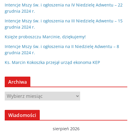
Intencje Mszy św. i ogłoszenia na IV Niedzielę Adwentu – 22
grudnia 2024 r.
Intencje Mszy św. i ogłoszenia na III Niedzielę Adwentu – 15
grudnia 2024 r.
Księże proboszczu Marcinie, dziękujemy!
Intencje Mszy św. i ogłoszenia na II Niedzielę Adwentu – 8
grudnia 2024 r.
Ks. Marcin Kokoszka przejął urząd ekonoma KEP
Archiwa
A
r
c
Wiadomości
h
i
sierpień 2026
w