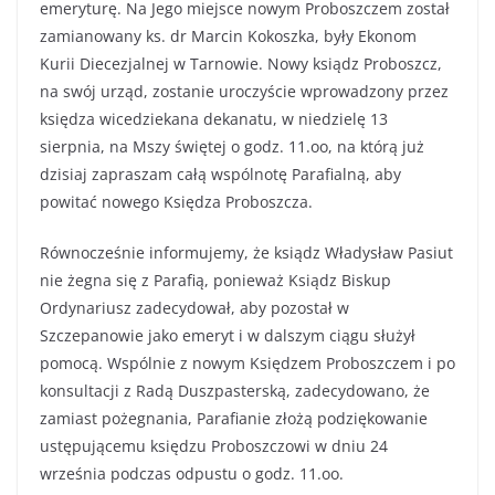
emeryturę. Na Jego miejsce nowym Proboszczem został
zamianowany ks. dr Marcin Kokoszka, były Ekonom
Kurii Diecezjalnej w Tarnowie. Nowy ksiądz Proboszcz,
na swój urząd, zostanie uroczyście wprowadzony przez
księdza wicedziekana dekanatu, w niedzielę 13
sierpnia, na Mszy świętej o godz. 11.oo, na którą już
dzisiaj zapraszam całą wspólnotę Parafialną, aby
powitać nowego Księdza Proboszcza.
Równocześnie informujemy, że ksiądz Władysław Pasiut
nie żegna się z Parafią, ponieważ Ksiądz Biskup
Ordynariusz zadecydował, aby pozostał w
Szczepanowie jako emeryt i w dalszym ciągu służył
pomocą. Wspólnie z nowym Księdzem Proboszczem i po
konsultacji z Radą Duszpasterską, zadecydowano, że
zamiast pożegnania, Parafianie złożą podziękowanie
ustępującemu księdzu Proboszczowi w dniu 24
września podczas odpustu o godz. 11.oo.