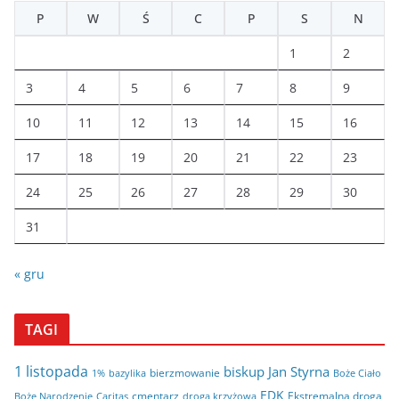
P
W
Ś
C
P
S
N
a
1
2
3
4
5
6
7
8
9
10
11
12
13
14
15
16
17
18
19
20
21
22
23
24
25
26
27
28
29
30
31
« gru
TAGI
1 listopada
biskup Jan Styrna
bierzmowanie
bazylika
Boże Ciało
1%
EDK
cmentarz
Ekstremalna droga
Boże Narodzenie
Caritas
droga krzyżowa