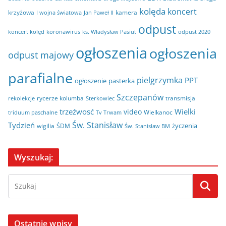
kolęda
koncert
krzyżowa
kamera
I wojna światowa
Jan Paweł II
odpust
koncert kolęd
koronawirus
odpust 2020
ks. Władysław Pasiut
ogłoszenia
ogłoszenia
odpust majowy
parafialne
pielgrzymka
PPT
ogłoszenie
pasterka
Szczepanów
rycerze kolumba
transmisja
rekolekcje
Sterkowiec
trzeźwosć
Wielki
video
Wielkanoc
triduum paschalne
Tv Trwam
Św. Stanisław
Tydzień
życzenia
wigilia
ŚDM
Św. Stanisław BM
Wyszukaj:
Ostatnie wpisy