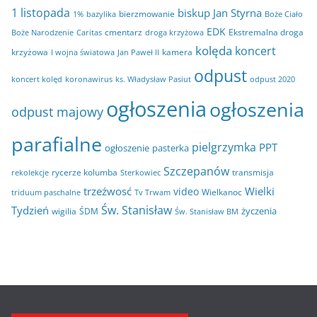
i
1 listopada
biskup Jan Styrna
bierzmowanie
bazylika
Boże Ciało
1%
w
EDK
cmentarz
Ekstremalna droga
Boże Narodzenie
Caritas
droga krzyżowa
a
kolęda
koncert
krzyżowa
kamera
I wojna światowa
Jan Paweł II
odpust
koncert kolęd
koronawirus
odpust 2020
ks. Władysław Pasiut
ogłoszenia
ogłoszenia
odpust majowy
parafialne
pielgrzymka
PPT
ogłoszenie
pasterka
Szczepanów
rycerze kolumba
transmisja
rekolekcje
Sterkowiec
trzeźwosć
Wielki
video
Wielkanoc
triduum paschalne
Tv Trwam
Św. Stanisław
Tydzień
życzenia
wigilia
ŚDM
Św. Stanisław BM