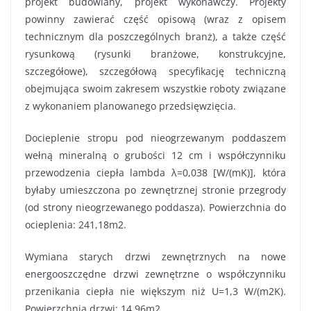
projekt budowlany, projekt wykonawczy. Projekty
powinny zawierać część opisową (wraz z opisem
technicznym dla poszczególnych branż), a także część
rysunkową (rysunki branżowe, konstrukcyjne,
szczegółowe), szczegółową specyfikację techniczną
obejmująca swoim zakresem wszystkie roboty związane
z wykonaniem planowanego przedsięwzięcia.
Docieplenie stropu pod nieogrzewanym poddaszem
wełną mineralną o grubości 12 cm i współczynniku
przewodzenia ciepła lambda λ=0,038 [W/(mK)], która
byłaby umieszczona po zewnętrznej stronie przegrody
(od strony nieogrzewanego poddasza). Powierzchnia do
ocieplenia: 241,18m2.
Wymiana starych drzwi zewnętrznych na nowe
energooszczędne drzwi zewnętrzne o współczynniku
przenikania ciepła nie większym niż U=1,3 W/(m2K).
Powierzchnia drzwi: 14,96m2.