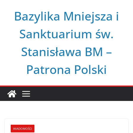
Przejdź
Bazylika Mniejsza i
do
treści
Sanktuarium św.
Stanisława BM –
Patrona Polski
WIADOMOŚCI