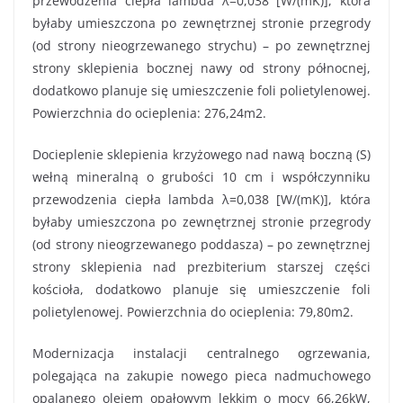
przewodzenia ciepła lambda λ=0,038 [W/(mK)], która
byłaby umieszczona po zewnętrznej stronie przegrody
(od strony nieogrzewanego strychu) – po zewnętrznej
strony sklepienia bocznej nawy od strony północnej,
dodatkowo planuje się umieszczenie foli polietylenowej.
Powierzchnia do ocieplenia: 276,24m2.
Docieplenie sklepienia krzyżowego nad nawą boczną (S)
wełną mineralną o grubości 10 cm i współczynniku
przewodzenia ciepła lambda λ=0,038 [W/(mK)], która
byłaby umieszczona po zewnętrznej stronie przegrody
(od strony nieogrzewanego poddasza) – po zewnętrznej
strony sklepienia nad prezbiterium starszej części
kościoła, dodatkowo planuje się umieszczenie foli
polietylenowej. Powierzchnia do ocieplenia: 79,80m2.
Modernizacja instalacji centralnego ogrzewania,
polegająca na zakupie nowego pieca nadmuchowego
opalanego olejem opałowym lekkim o mocy 66,26kW,