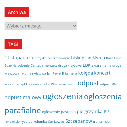
Archiwa
A
r
c
TAGI
h
i
1 listopada
biskup Jan Styrna
bierzmowanie
bazylika
Boże Ciało
1%
w
EDK
cmentarz
Ekstremalna droga
Boże Narodzenie
Caritas
droga krzyżowa
a
kolęda
koncert
krzyżowa
kamera
I wojna światowa
Jan Paweł II
odpust
koncert kolęd
koronawirus
odpust 2020
ks. Władysław Pasiut
ogłoszenia
ogłoszenia
odpust majowy
parafialne
pielgrzymka
PPT
ogłoszenie
pasterka
Szczepanów
rycerze kolumba
transmisja
rekolekcje
Sterkowiec