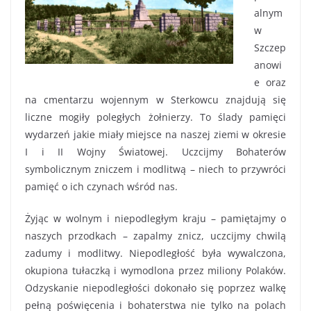
alnym
w
Szczep
anowi
e oraz
na cmentarzu wojennym w Sterkowcu znajdują się
liczne mogiły poległych żołnierzy. To ślady pamięci
wydarzeń jakie miały miejsce na naszej ziemi w okresie
I i II Wojny Światowej. Uczcijmy Bohaterów
symbolicznym zniczem i modlitwą – niech to przywróci
pamięć o ich czynach wśród nas.
Żyjąc w wolnym i niepodległym kraju – pamiętajmy o
naszych przodkach – zapalmy znicz, uczcijmy chwilą
zadumy i modlitwy. Niepodległość była wywalczona,
okupiona tułaczką i wymodlona przez miliony Polaków.
Odzyskanie niepodległości dokonało się poprzez walkę
pełną poświęcenia i bohaterstwa nie tylko na polach