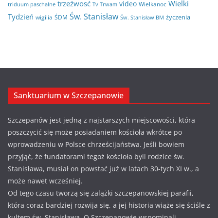
trzeźwosć
Wielki
video
Wielkanoc
triduum paschalne
Tv Trwam
Św. Stanisław
Tydzień
życzenia
wigilia
ŚDM
Św. Stanisław BM
Sanktuarium w Szczepanowie
Szczepanów jest jedną z najstarszych miejscowości, która
poszczycić się może posiadaniem kościoła wkrótce po
wprowadzeniu w Polsce chrześcijaństwa. Jeśli bowiem
przyjąć, że fundatorami tegoż kościoła byli rodzice św.
Stanisława, musiał on powstać już w latach 30-tych XI w., a
może nawet wcześniej.
Od tego czasu tworzą się zalążki szczepanowskiej parafii,
która coraz bardziej rozwija się, a jej historia wiąże się ściśle z
kultem św. Stanisława. O Szczepanowie wspominali