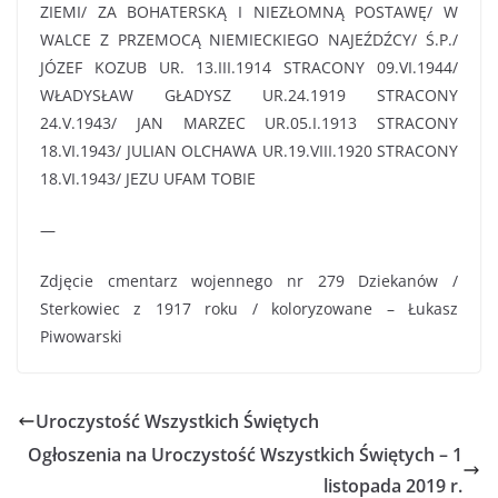
ZIEMI/ ZA BOHATERSKĄ I NIEZŁOMNĄ POSTAWĘ/ W
WALCE Z PRZEMOCĄ NIEMIECKIEGO NAJEŹDŹCY/ Ś.P./
JÓZEF KOZUB UR. 13.III.1914 STRACONY 09.VI.1944/
WŁADYSŁAW GŁADYSZ UR.24.1919 STRACONY
24.V.1943/ JAN MARZEC UR.05.I.1913 STRACONY
18.VI.1943/ JULIAN OLCHAWA UR.19.VIII.1920 STRACONY
18.VI.1943/ JEZU UFAM TOBIE
—
Zdjęcie cmentarz wojennego nr 279 Dziekanów /
Sterkowiec z 1917 roku / koloryzowane – Łukasz
Piwowarski
Uroczystość Wszystkich Świętych
Ogłoszenia na Uroczystość Wszystkich Świętych – 1
listopada 2019 r.