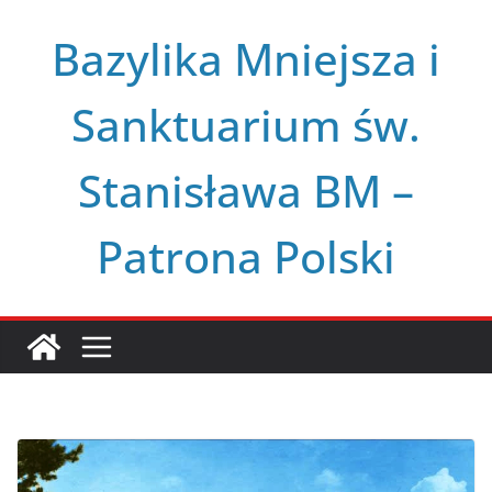
Przejdź
Bazylika Mniejsza i
do
treści
Sanktuarium św.
Stanisława BM –
Patrona Polski