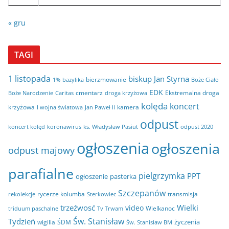
« gru
TAGI
1 listopada
biskup Jan Styrna
bierzmowanie
bazylika
Boże Ciało
1%
EDK
cmentarz
Ekstremalna droga
Boże Narodzenie
Caritas
droga krzyżowa
kolęda
koncert
krzyżowa
kamera
I wojna światowa
Jan Paweł II
odpust
koncert kolęd
koronawirus
odpust 2020
ks. Władysław Pasiut
ogłoszenia
ogłoszenia
odpust majowy
parafialne
pielgrzymka
PPT
ogłoszenie
pasterka
Szczepanów
rycerze kolumba
transmisja
rekolekcje
Sterkowiec
trzeźwosć
Wielki
video
Wielkanoc
triduum paschalne
Tv Trwam
Św. Stanisław
Tydzień
życzenia
wigilia
ŚDM
Św. Stanisław BM