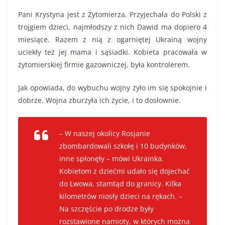
Pani Krystyna jest z Żytomierza. Przyjechała do Polski z
trojgiem dzieci, najmłodszy z nich Dawid ma dopiero 4
miesiące. Razem z nią z ogarniętej Ukrainą wojny
uciekły też jej mama i sąsiadki. Kobieta pracowała w
żytomierskiej firmie gazowniczej, była kontrolerem.
Jak opowiada, do wybuchu wojny żyło im się spokojnie i
dobrze. Wojna zburzyła ich życie, i to dosłownie.
– W naszej okolicy Rosjanie
zbombardowali szkołę i 10 budynków,
inne spłonęły – mówi Ukrainka.
Kobietom z dziećmi udało się dojechać
do Lwowa, stamtąd do granicy. Kilka
kilometrów niosły dzieci na rękach. –
Na szczęście po drodze były
rozstawione namioty, w których można