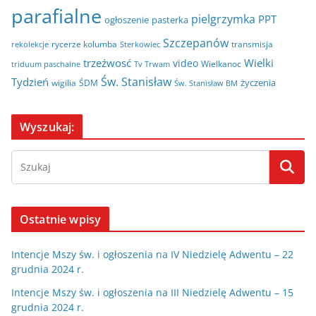
parafialne
pielgrzymka
PPT
ogłoszenie
pasterka
Szczepanów
rycerze kolumba
transmisja
rekolekcje
Sterkowiec
trzeźwosć
Wielki
video
Wielkanoc
triduum paschalne
Tv Trwam
Św. Stanisław
Tydzień
życzenia
wigilia
ŚDM
Św. Stanisław BM
Wyszukaj:
Ostatnie wpisy
Intencje Mszy św. i ogłoszenia na IV Niedzielę Adwentu – 22
grudnia 2024 r.
Intencje Mszy św. i ogłoszenia na III Niedzielę Adwentu – 15
grudnia 2024 r.