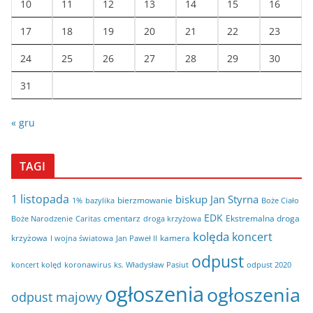
10
11
12
13
14
15
16
17
18
19
20
21
22
23
24
25
26
27
28
29
30
31
« gru
TAGI
1 listopada
biskup Jan Styrna
bierzmowanie
bazylika
Boże Ciało
1%
EDK
cmentarz
Ekstremalna droga
Boże Narodzenie
Caritas
droga krzyżowa
kolęda
koncert
krzyżowa
kamera
I wojna światowa
Jan Paweł II
odpust
koncert kolęd
koronawirus
odpust 2020
ks. Władysław Pasiut
ogłoszenia
ogłoszenia
odpust majowy