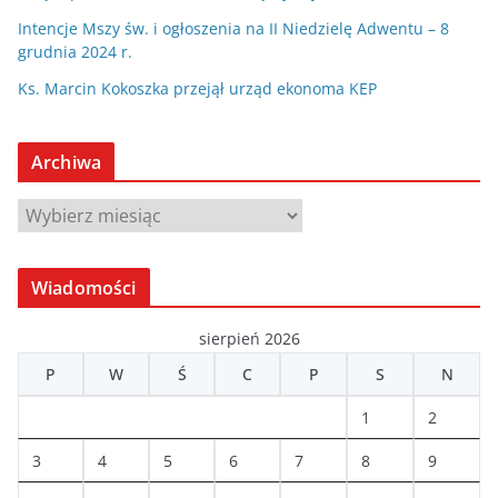
Intencje Mszy św. i ogłoszenia na II Niedzielę Adwentu – 8
grudnia 2024 r.
Ks. Marcin Kokoszka przejął urząd ekonoma KEP
Archiwa
A
r
c
Wiadomości
h
i
sierpień 2026
w
P
W
Ś
C
P
S
N
a
1
2
3
4
5
6
7
8
9