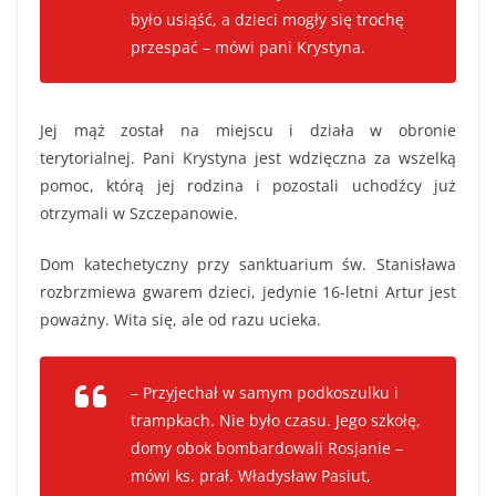
było usiąść, a dzieci mogły się trochę
przespać – mówi pani Krystyna.
Jej mąż został na miejscu i działa w obronie
terytorialnej. Pani Krystyna jest wdzięczna za wszelką
pomoc, którą jej rodzina i pozostali uchodźcy już
otrzymali w Szczepanowie.
Dom katechetyczny przy sanktuarium św. Stanisława
rozbrzmiewa gwarem dzieci, jedynie 16-letni Artur jest
poważny. Wita się, ale od razu ucieka.
– Przyjechał w samym podkoszulku i
trampkach. Nie było czasu. Jego szkołę,
domy obok bombardowali Rosjanie –
mówi ks. prał. Władysław Pasiut,