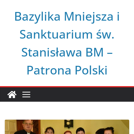
Przejdź
Bazylika Mniejsza i
do
treści
Sanktuarium św.
Stanisława BM –
Patrona Polski