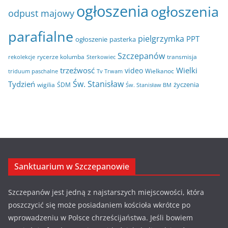
ogłoszenia
ogłoszenia
odpust majowy
parafialne
pielgrzymka
PPT
ogłoszenie
pasterka
Szczepanów
rycerze kolumba
transmisja
rekolekcje
Sterkowiec
trzeźwosć
Wielki
video
Wielkanoc
triduum paschalne
Tv Trwam
Św. Stanisław
Tydzień
życzenia
wigilia
ŚDM
Św. Stanisław BM
Sanktuarium w Szczepanowie
Szczepanów jest jedną z najstarszych miejscowości, która
poszczycić się może posiadaniem kościoła wkrótce po
wprowadzeniu w Polsce chrześcijaństwa. Jeśli bowiem