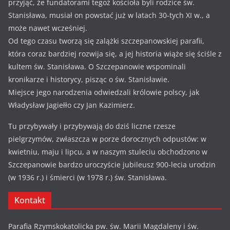
przyjąć, że fundatorami tegoż kościoła byli rodzice św.
Stanisława, musiał on powstać już w latach 30-tych XI w., a
może nawet wcześniej.
Od tego czasu tworzą się zalążki szczepanowskiej parafii,
która coraz bardziej rozwija się, a jej historia wiąże się ściśle z
kultem św. Stanisława. O Szczepanowie wspominali
kronikarze i historycy, pisząc o św. Stanisławie.
Miejsce jego narodzenia odwiedzali królowie polscy, jak
Władysław Jagiełło czy Jan Kazimierz.
Tu przybywały i przybywają do dziś liczne rzesze
pielgrzymów, zwłaszcza w porze dorocznych odpustów: w
kwietniu, maju i lipcu, a w naszym stuleciu obchodzono w
Szczepanowie bardzo uroczyście jubileusz 900-lecia urodzin
(w 1936 r.) i śmierci (w 1978 r.) św. Stanisława.
Kontakt
Parafia Rzymskokatolicka pw. św. Marii Magdaleny i św.