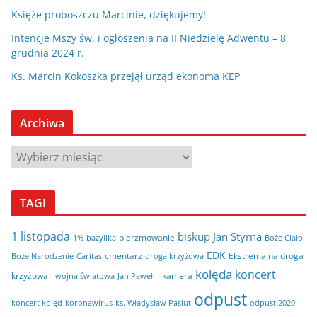
Księże proboszczu Marcinie, dziękujemy!
Intencje Mszy św. i ogłoszenia na II Niedzielę Adwentu – 8
grudnia 2024 r.
Ks. Marcin Kokoszka przejął urząd ekonoma KEP
Archiwa
A
r
c
TAGI
h
i
1 listopada
biskup Jan Styrna
bierzmowanie
bazylika
Boże Ciało
1%
w
EDK
cmentarz
Ekstremalna droga
Boże Narodzenie
Caritas
droga krzyżowa
a
kolęda
koncert
krzyżowa
kamera
I wojna światowa
Jan Paweł II
odpust
koncert kolęd
koronawirus
odpust 2020
ks. Władysław Pasiut