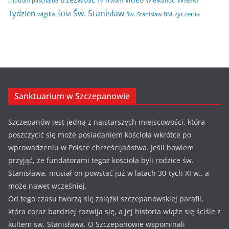
Wielkanoc
triduum paschalne
Tv Trwam
Św. Stanisław
Tydzień
życzenia
wigilia
ŚDM
Św. Stanisław BM
Sanktuarium w Szczepanowie
Szczepanów jest jedną z najstarszych miejscowości, która
poszczycić się może posiadaniem kościoła wkrótce po
wprowadzeniu w Polsce chrześcijaństwa. Jeśli bowiem
przyjąć, że fundatorami tegoż kościoła byli rodzice św.
Stanisława, musiał on powstać już w latach 30-tych XI w., a
może nawet wcześniej.
Od tego czasu tworzą się zalążki szczepanowskiej parafii,
która coraz bardziej rozwija się, a jej historia wiąże się ściśle z
kultem św. Stanisława. O Szczepanowie wspominali