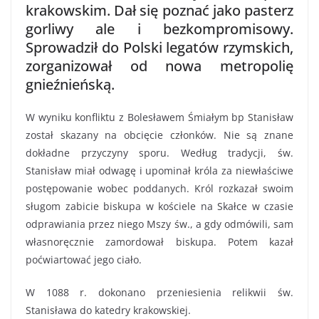
krakowskim. Dał się poznać jako pasterz
gorliwy ale i bezkompromisowy.
Sprowadził do Polski legatów rzymskich,
zorganizował od nowa metropolię
gnieźnieńską.
W wyniku konfliktu z Bolesławem Śmiałym bp Stanisław
został skazany na obcięcie członków. Nie są znane
dokładne przyczyny sporu. Według tradycji, św.
Stanisław miał odwagę i upominał króla za niewłaściwe
postępowanie wobec poddanych. Król rozkazał swoim
sługom zabicie biskupa w kościele na Skałce w czasie
odprawiania przez niego Mszy św., a gdy odmówili, sam
własnoręcznie zamordował biskupa. Potem kazał
poćwiartować jego ciało.
W 1088 r. dokonano przeniesienia relikwii św.
Stanisława do katedry krakowskiej.