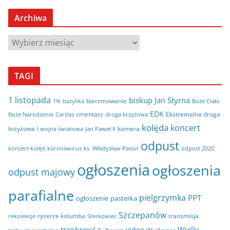
Archiwa
A
r
c
TAGI
h
i
1 listopada
biskup Jan Styrna
bierzmowanie
bazylika
Boże Ciało
1%
w
EDK
cmentarz
Ekstremalna droga
Boże Narodzenie
Caritas
droga krzyżowa
a
kolęda
koncert
krzyżowa
kamera
I wojna światowa
Jan Paweł II
odpust
koncert kolęd
koronawirus
odpust 2020
ks. Władysław Pasiut
ogłoszenia
ogłoszenia
odpust majowy
parafialne
pielgrzymka
PPT
ogłoszenie
pasterka
Szczepanów
rycerze kolumba
transmisja
rekolekcje
Sterkowiec
trzeźwosć
Wielki
video