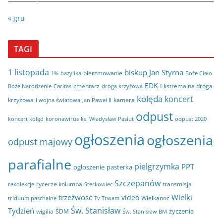
« gru
TAGI
1 listopada
biskup Jan Styrna
bierzmowanie
bazylika
Boże Ciało
1%
EDK
cmentarz
Ekstremalna droga
Boże Narodzenie
Caritas
droga krzyżowa
kolęda
koncert
krzyżowa
kamera
I wojna światowa
Jan Paweł II
odpust
koncert kolęd
koronawirus
odpust 2020
ks. Władysław Pasiut
ogłoszenia
ogłoszenia
odpust majowy
parafialne
pielgrzymka
PPT
ogłoszenie
pasterka
Szczepanów
rycerze kolumba
transmisja
rekolekcje
Sterkowiec
trzeźwosć
Wielki
video
Wielkanoc
triduum paschalne
Tv Trwam
Św. Stanisław
Tydzień
życzenia
wigilia
ŚDM
Św. Stanisław BM