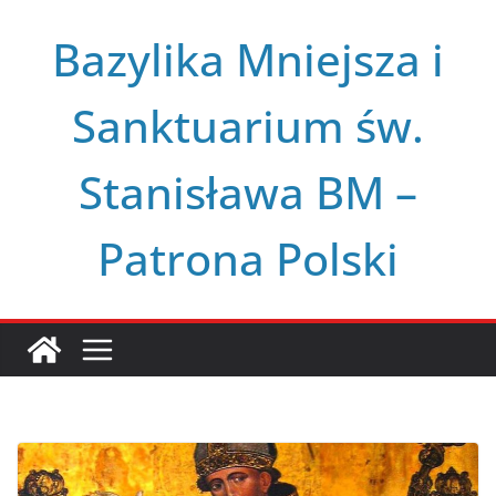
Przejdź
Bazylika Mniejsza i
do
treści
Sanktuarium św.
Stanisława BM –
Patrona Polski