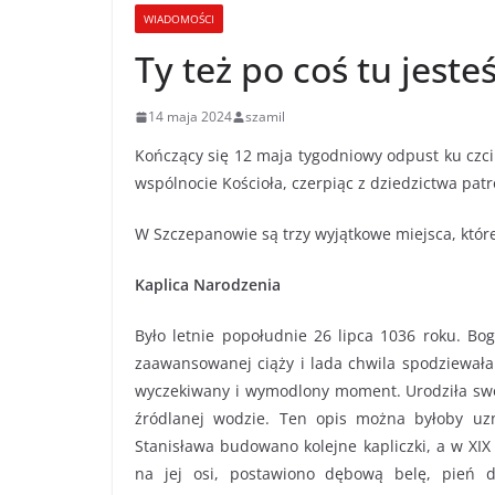
WIADOMOŚCI
Ty też po coś tu jesteś
14 maja 2024
szamil
Kończący się 12 maja tygodniowy odpust ku czci
wspólnocie Kościoła, czerpiąc z dziedzictwa patr
W Szczepanowie są trzy wyjątkowe miejsca, któ
Kaplica Narodzenia
Było letnie popołudnie 26 lipca 1036 roku. Bo
zaawansowanej ciąży i lada chwila spodziewała
wyczekiwany i wymodlony moment. Urodziła swo
źródlanej wodzie. Ten opis można byłoby uz
Stanisława budowano kolejne kapliczki, a w XI
na jej osi, postawiono dębową belę, pień