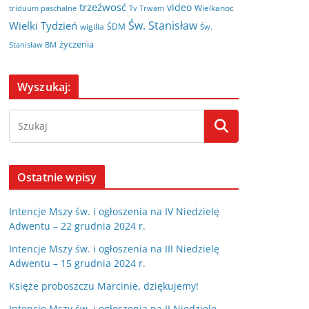
trzeźwosć
video
Wielkanoc
triduum paschalne
Tv Trwam
Św. Stanisław
Wielki Tydzień
wigilia
ŚDM
Św.
życzenia
Stanisław BM
Wyszukaj:
Ostatnie wpisy
Intencje Mszy św. i ogłoszenia na IV Niedzielę
Adwentu – 22 grudnia 2024 r.
Intencje Mszy św. i ogłoszenia na III Niedzielę
Adwentu – 15 grudnia 2024 r.
Księże proboszczu Marcinie, dziękujemy!
Intencje Mszy św. i ogłoszenia na II Niedzielę