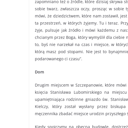
zapomniano też o źródle, które dzisiaj skrywa 
sobie twarz, zwłaszcza oczy, prosząc w sobie t
mówi, że dziedzictwem, które nam zostawił, jest 
ta przestrzeń, w których żyjemy. Tu i teraz. Pr
żyje, pulsuje jak źródło i mówi każdemu z nas:
chcianym przez Boga, który wymyślił dla ciebie 
to, byś nie narzekał na czas i miejsce, w których
którą masz pod stopami. Nie jest to bynajmnie
podarowanego ci czasu”.
Dom
Drugim miejscem w Szczepanowie, które mówi o 
księcia Stanisława Lubomirskiego na miejsc
upamiętniająca rodzinne gniazdo św. Stanisła
Kielczy, który został wysłany przez biskup
męczennika zbadać miejsce urodzin przyszłego 
Kiedy spojrzymy na obecną budowlę, dostrzeż