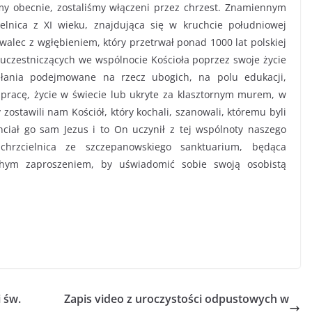
 my obecnie, zostaliśmy włączeni przez chrzest. Znamiennym
elnica z XI wieku, znajdująca się w kruchcie południowej
walec z wgłębieniem, który przetrwał ponad 1000 lat polskiej
e uczestniczących we wspólnocie Kościoła poprzez swoje życie
ałania podejmowane na rzecz ubogich, na polu edukacji,
 pracę, życie w świecie lub ukryte za klasztornym murem, w
zostawili nam Kościół, który kochali, szanowali, któremu byli
chciał go sam Jezus i to On uczynił z tej wspólnoty naszego
chrzcielnica ze szczepanowskiego sanktuarium, będąca
ichym zaproszeniem, by uświadomić sobie swoją osobistą
 św.
Zapis video z uroczystości odpustowych w