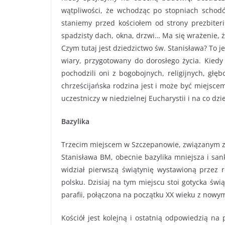
wątpliwości, że wchodząc po stopniach schodów
staniemy przed kościołem od strony prezbite
spadzisty dach, okna, drzwi… Ma się wrażenie, 
Czym tutaj jest dziedzictwo św. Stanisława? To 
wiary, przygotowany do dorosłego życia. Kiedy
pochodzili oni z bogobojnych, religijnych, głęb
chrześcijańska rodzina jest i może być miejscem
uczestniczy w niedzielnej Eucharystii i na co dz
Bazylika
Trzecim miejscem w Szczepanowie, związanym ze 
Stanisława BM, obecnie bazylika mniejsza i san
widział pierwszą świątynię wystawioną przez ro
polsku. Dzisiaj na tym miejscu stoi gotycka św
parafii, połączona na początku XX wieku z nowym
Kościół jest kolejną i ostatnią odpowiedzią na