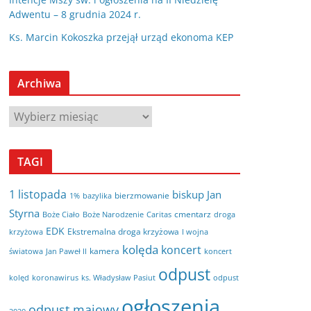
Adwentu – 8 grudnia 2024 r.
Ks. Marcin Kokoszka przejął urząd ekonoma KEP
Archiwa
A
r
c
TAGI
h
i
1 listopada
biskup Jan
bierzmowanie
bazylika
1%
w
Styrna
cmentarz
Boże Ciało
Boże Narodzenie
Caritas
droga
a
EDK
Ekstremalna droga krzyżowa
krzyżowa
I wojna
kolęda
koncert
kamera
koncert
światowa
Jan Paweł II
odpust
kolęd
koronawirus
odpust
ks. Władysław Pasiut
ogłoszenia
odpust majowy