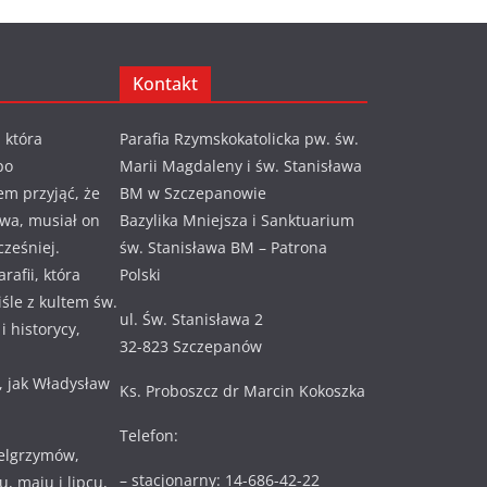
Kontakt
 która
Parafia Rzymskokatolicka pw. św.
po
Marii Magdaleny i św. Stanisława
em przyjąć, że
BM w Szczepanowie
awa, musiał on
Bazylika Mniejsza i Sanktuarium
cześniej.
św. Stanisława BM – Patrona
rafii, która
Polski
ciśle z kultem św.
ul. Św. Stanisława 2
 historycy,
32-823 Szczepanów
, jak Władysław
Ks. Proboszcz dr Marcin Kokoszka
Telefon:
ielgrzymów,
– stacjonarny: 14-686-42-22
, maju i lipcu,