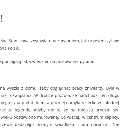
!
 św. Stanisława zostawia nas z pytaniem, jak uczestniczyć we
ona Polski.
re pomagają odpowiedzieć na postawione pytanie.
gna wyszła z domu, żeby doglądnąć pracy żniwiarzy. Była w
 się rozwiązania. W drodze poczuła, że nadchodzi ten długo
jego syna pod dębem, a później obmyła dziecko w chłodnej
nać za legendę, gdyby nie to, że na miejscu urodzin św.
X wieku postawiono murowaną. Co więcej, w centrum kaplicy,
 drzewa będącego niemym świadkiem cudu narodzin. Nie