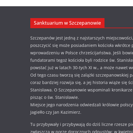
Sanktuarium w Szczepanowie
Szczepanów jest jedną z najstarszych miejscowości,
poszczycić się może posiadaniem kościoła wkrótce 
wprowadzeniu w Polsce chrześcijaństwa. Jeśli bowi
fundatorami tegoż kościoła byli rodzice św. Stanisł
powstać już w latach 30-tych XI w., a może nawet w
Od tego czasu tworzą się zalążki szczepanowskiej pa
coraz bardziej rozwija się, a jej historia wiąże się ś
Stanisława. O Szczepanowie wspominali kronikarze i
pisząc o św. Stanisławie.
Miejsce jego narodzenia odwiedzali królowie polscy
Jagiełło czy Jan Kazimierz.
Tu przybywały i przybywają do dziś liczne rzesze p
zwłaszcza w porze dorocznych odpustów: w kwietniu