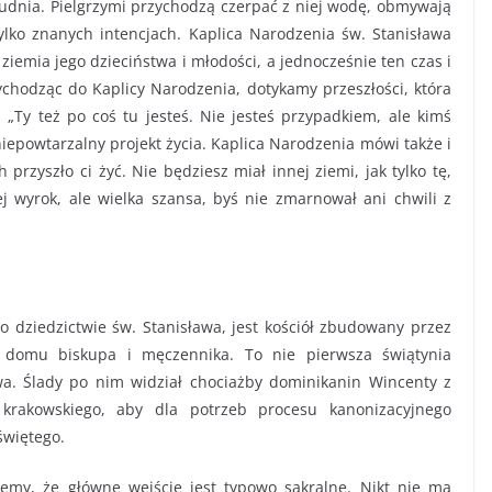
studnia. Pielgrzymi przychodzą czerpać z niej wodę, obmywają
ylko znanych intencjach. Kaplica Narodzenia św. Stanisława
ziemia jego dzieciństwa i młodości, a jednocześnie ten czas i
zychodząc do Kaplicy Narodzenia, dotykamy przeszłości, która
 „Ty też po coś tu jesteś. Nie jesteś przypadkiem, ale kimś
niepowtarzalny projekt życia. Kaplica Narodzenia mówi także i
 przyszło ci żyć. Nie będziesz miał innej ziemi, jak tylko tę,
j wyrok, ale wielka szansa, byś nie zmarnował ani chwili z
dziedzictwie św. Stanisława, jest kościół zbudowany przez
u domu biskupa i męczennika. To nie pierwsza świątynia
wa. Ślady po nim widział chociażby dominikanin Wincenty z
a krakowskiego, aby dla potrzeb procesu kanonizacyjnego
świętego.
emy, że główne wejście jest typowo sakralne. Nikt nie ma