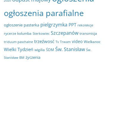
2020
ogłoszenia parafialne
pielgrzymka
PPT
ogłoszenie
pasterka
rekolekcje
Szczepanów
rycerze kolumba
transmisja
Sterkowiec
trzeźwosć
video
Wielkanoc
triduum paschalne
Tv Trwam
Św. Stanisław
Wielki Tydzień
wigilia
ŚDM
Św.
życzenia
Stanisław BM