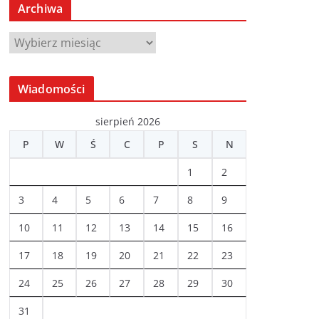
Archiwa
A
r
c
Wiadomości
h
i
sierpień 2026
w
P
W
Ś
C
P
S
N
a
1
2
3
4
5
6
7
8
9
10
11
12
13
14
15
16
17
18
19
20
21
22
23
24
25
26
27
28
29
30
31