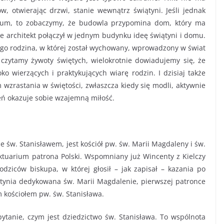
, otwierając drzwi, stanie wewnątrz świątyni. Jeśli jednak
rium, to zobaczymy, że budowla przypomina dom, który ma
że architekt połączył w jednym budynku ideę świątyni i domu.
jego rodzina, w której został wychowany, wprowadzony w świat
 czytamy żywoty świętych, wielokrotnie dowiadujemy się, że
oko wierzących i praktykujących wiarę rodzin. I dzisiaj także
 wzrastania w świętości, zwłaszcza kiedy się modli, aktywnie
ień okazuje sobie wzajemną miłość.
św. Stanisławem, jest kościół pw. św. Marii Magdaleny i św.
ktuarium patrona Polski. Wspomniany już Wincenty z Kielczy
dziców biskupa, w której głosił – jak zapisał – kazania po
iątynia dedykowana św. Marii Magdalenie, pierwszej patronce
 kościołem pw. św. Stanisława.
 pytanie, czym jest dziedzictwo św. Stanisława. To wspólnota