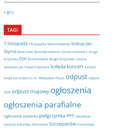
« gru
TAGI
1 listopada
biskup Jan
bierzmowanie
bazylika
1%
Styrna
cmentarz
Boże Ciało
Boże Narodzenie
Caritas
droga
EDK
Ekstremalna droga krzyżowa
krzyżowa
I wojna
kolęda
koncert
kamera
koncert
światowa
Jan Paweł II
odpust
kolęd
koronawirus
odpust
ks. Władysław Pasiut
ogłoszenia
odpust majowy
2020
ogłoszenia parafialne
pielgrzymka
PPT
ogłoszenie
pasterka
rekolekcje
Szczepanów
rycerze kolumba
transmisja
Sterkowiec