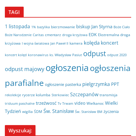
TAGI
1 listopada
biskup Jan Styrna
bierzmowanie
bazylika
Boże Ciało
1%
EDK
cmentarz
Ekstremalna droga
Boże Narodzenie
Caritas
droga krzyżowa
kolęda
koncert
krzyżowa
kamera
I wojna światowa
Jan Paweł II
odpust
koncert kolęd
koronawirus
odpust 2020
ks. Władysław Pasiut
ogłoszenia
ogłoszenia
odpust majowy
parafialne
pielgrzymka
PPT
ogłoszenie
pasterka
Szczepanów
rycerze kolumba
transmisja
rekolekcje
Sterkowiec
trzeźwosć
Wielki
video
Wielkanoc
triduum paschalne
Tv Trwam
Św. Stanisław
Tydzień
życzenia
wigilia
ŚDM
Św. Stanisław BM
Wyszukaj: