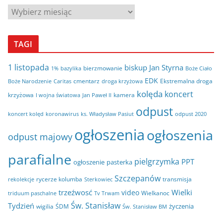
A
r
c
TAGI
h
i
1 listopada
biskup Jan Styrna
bierzmowanie
bazylika
Boże Ciało
1%
w
EDK
cmentarz
Ekstremalna droga
Boże Narodzenie
Caritas
droga krzyżowa
a
kolęda
koncert
krzyżowa
kamera
I wojna światowa
Jan Paweł II
odpust
koncert kolęd
koronawirus
odpust 2020
ks. Władysław Pasiut
ogłoszenia
ogłoszenia
odpust majowy
parafialne
pielgrzymka
PPT
ogłoszenie
pasterka
Szczepanów
rycerze kolumba
transmisja
rekolekcje
Sterkowiec
trzeźwosć
Wielki
video
Wielkanoc
triduum paschalne
Tv Trwam
Św. Stanisław
Tydzień
życzenia
wigilia
ŚDM
Św. Stanisław BM