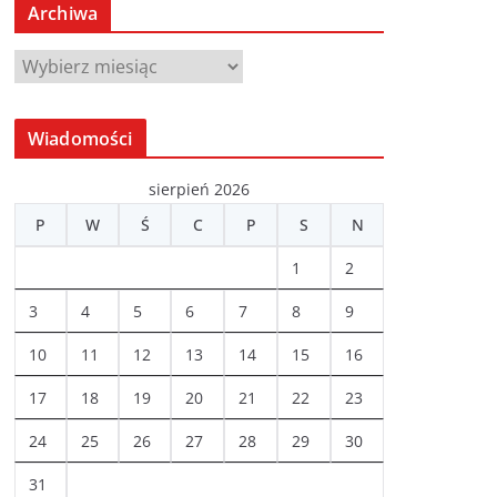
Archiwa
A
r
c
Wiadomości
h
i
sierpień 2026
w
P
W
Ś
C
P
S
N
a
1
2
3
4
5
6
7
8
9
10
11
12
13
14
15
16
17
18
19
20
21
22
23
24
25
26
27
28
29
30
31