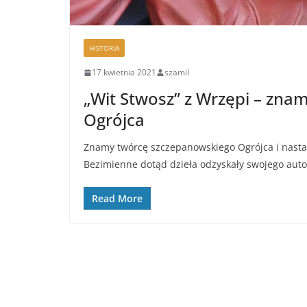
HISTORIA
17 kwietnia 2021
szamil
„Wit Stwosz” z Wrzępi – zn
Ogrójca
Znamy twórcę szczepanowskiego Ogrójca i nastaw
Bezimienne dotąd dzieła odzyskały swojego aut
Read More