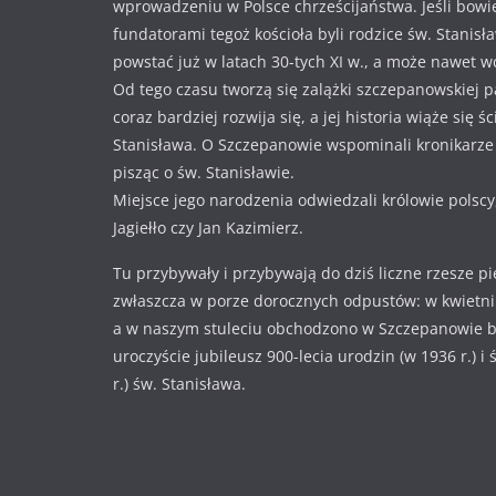
wprowadzeniu w Polsce chrześcijaństwa. Jeśli bowi
fundatorami tegoż kościoła byli rodzice św. Stanisł
powstać już w latach 30-tych XI w., a może nawet w
Od tego czasu tworzą się zalążki szczepanowskiej pa
coraz bardziej rozwija się, a jej historia wiąże się ś
Stanisława. O Szczepanowie wspominali kronikarze i
pisząc o św. Stanisławie.
Miejsce jego narodzenia odwiedzali królowie polscy
Jagiełło czy Jan Kazimierz.
Tu przybywały i przybywają do dziś liczne rzesze p
zwłaszcza w porze dorocznych odpustów: w kwietniu
a w naszym stuleciu obchodzono w Szczepanowie 
uroczyście jubileusz 900-lecia urodzin (w 1936 r.) i
r.) św. Stanisława.