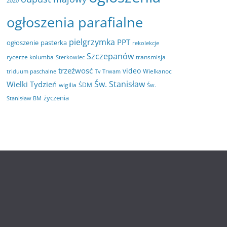
2020
ogłoszenia parafialne
pielgrzymka
PPT
ogłoszenie
pasterka
rekolekcje
Szczepanów
rycerze kolumba
transmisja
Sterkowiec
trzeźwosć
video
Wielkanoc
triduum paschalne
Tv Trwam
Św. Stanisław
Wielki Tydzień
wigilia
ŚDM
Św.
życzenia
Stanisław BM