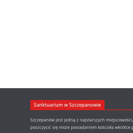
Sanktuarium w Szczepanowie
Szczepanów jest jedną z najstarszych miejscowości,
poszczycić się może posiadaniem kościoła wkrótce 