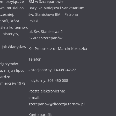
em przyjąć, że
BM w Szczepanowie
awa, musiał on
Bazylika Mniejsza i Sanktuarium
cześniej.
św. Stanisława BM – Patrona
rafii, która
Polski
ciśle z kultem św.
ul. Św. Stanisława 2
 historycy,
32-823 Szczepanów
, jak Władysław
Ks. Proboszcz dr Marcin Kokoszka
Telefon:
ielgrzymów,
– stacjonarny: 14-686-42-22
, maju i lipcu,
bardzo
– dyżurny: 506 450 008
 śmierci (w 1978
Poczta elektroniczna:
e-mail:
szczepanow@diecezja.tarnow.pl
Konto parafii: