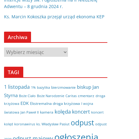
Adwentu – 8 grudnia 2024 r.
Ks. Marcin Kokoszka przejął urząd ekonoma KEP
Archiwa
A
r
c
TAGI
h
i
1 listopada
biskup Jan
bierzmowanie
bazylika
1%
w
Styrna
cmentarz
Boże Ciało
Boże Narodzenie
Caritas
droga
a
EDK
Ekstremalna droga krzyżowa
krzyżowa
I wojna
kolęda
koncert
kamera
koncert
światowa
Jan Paweł II
odpust
kolęd
koronawirus
odpust
ks. Władysław Pasiut
ogłoszenia
odpust majowy