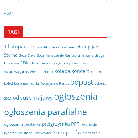
« gru
TAGI
1 listopada
biskup Jan
bierzmowanie
bazylika
1%
Styrna
cmentarz
Boże Ciało
Boże Narodzenie
Caritas
droga
EDK
Ekstremalna droga krzyżowa
krzyżowa
I wojna
kolęda
koncert
kamera
koncert
światowa
Jan Paweł II
odpust
kolęd
koronawirus
odpust
ks. Władysław Pasiut
ogłoszenia
odpust majowy
2020
ogłoszenia parafialne
pielgrzymka
PPT
ogłoszenie
pasterka
rekolekcje
Szczepanów
rycerze kolumba
transmisja
Sterkowiec