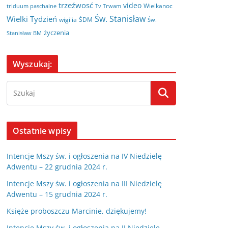
trzeźwosć
video
Wielkanoc
triduum paschalne
Tv Trwam
Św. Stanisław
Wielki Tydzień
wigilia
ŚDM
Św.
życzenia
Stanisław BM
Wyszukaj:
Ostatnie wpisy
Intencje Mszy św. i ogłoszenia na IV Niedzielę
Adwentu – 22 grudnia 2024 r.
Intencje Mszy św. i ogłoszenia na III Niedzielę
Adwentu – 15 grudnia 2024 r.
Księże proboszczu Marcinie, dziękujemy!
Intencje Mszy św. i ogłoszenia na II Niedzielę