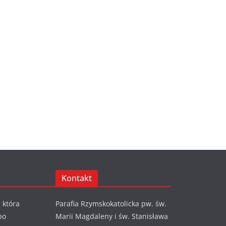
Kontakt
 która
Parafia Rzymskokatolicka pw. św.
po
Marii Magdaleny i św. Stanisława