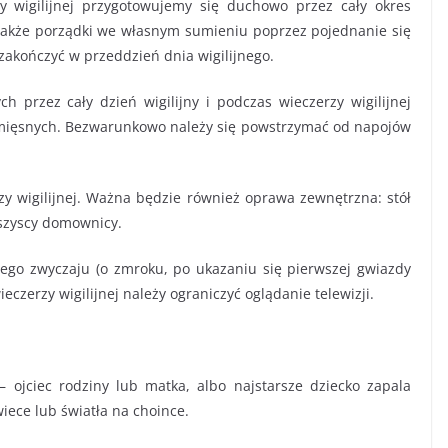
y wigilijnej przygotowujemy się duchowo przez cały okres
także porządki we własnym sumieniu poprzez pojednanie się
zakończyć w przeddzień dnia wigilijnego.
 przez cały dzień wigilijny i podczas wieczerzy wigilijnej
ięsnych. Bezwarunkowo należy się powstrzymać od napojów
y wigilijnej. Ważna będzie również oprawa zewnętrzna: stół
wszyscy domownicy.
ego zwyczaju (o zmroku, po ukazaniu się pierwszej gwiazdy
eczerzy wigilijnej należy ograniczyć oglądanie telewizji.
– ojciec rodziny lub matka, albo najstarsze dziecko zapala
wiece lub światła na choince.