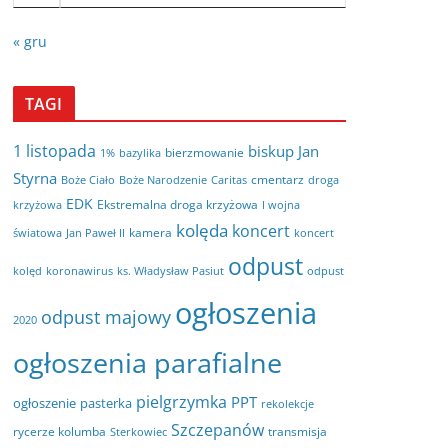
« gru
TAGI
1 listopada
biskup Jan
bierzmowanie
bazylika
1%
Styrna
cmentarz
Boże Ciało
Boże Narodzenie
Caritas
droga
EDK
Ekstremalna droga krzyżowa
krzyżowa
I wojna
kolęda
koncert
kamera
koncert
światowa
Jan Paweł II
odpust
kolęd
koronawirus
odpust
ks. Władysław Pasiut
ogłoszenia
odpust majowy
2020
ogłoszenia parafialne
pielgrzymka
PPT
ogłoszenie
pasterka
rekolekcje
Szczepanów
rycerze kolumba
transmisja
Sterkowiec