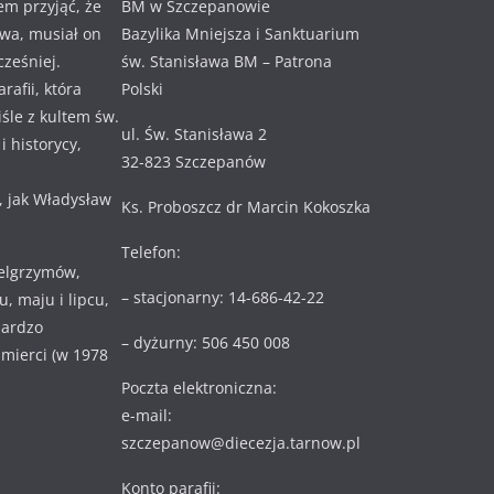
em przyjąć, że
BM w Szczepanowie
awa, musiał on
Bazylika Mniejsza i Sanktuarium
cześniej.
św. Stanisława BM – Patrona
rafii, która
Polski
ciśle z kultem św.
ul. Św. Stanisława 2
 historycy,
32-823 Szczepanów
, jak Władysław
Ks. Proboszcz dr Marcin Kokoszka
Telefon:
ielgrzymów,
– stacjonarny: 14-686-42-22
, maju i lipcu,
bardzo
– dyżurny: 506 450 008
 śmierci (w 1978
Poczta elektroniczna:
e-mail:
szczepanow@diecezja.tarnow.pl
Konto parafii: