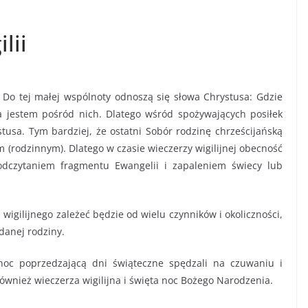
lii
 Do tej małej wspólnoty odnoszą się słowa Chrystusa: Gdzie
a jestem pośród nich. Dlatego wśród spożywających posiłek
sa. Tym bardziej, że ostatni Sobór rodzinę chrześcijańską
(rodzinnym). Dlatego w czasie wieczerzy wigilijnej obecność
odczytaniem fragmentu Ewangelii i zapaleniem świecy lub
wigilijnego zależeć będzie od wielu czynników i okoliczności,
danej rodziny.
 noc poprzedzającą dni świąteczne spędzali na czuwaniu i
również wieczerza wigilijna i święta noc Bożego Narodzenia.