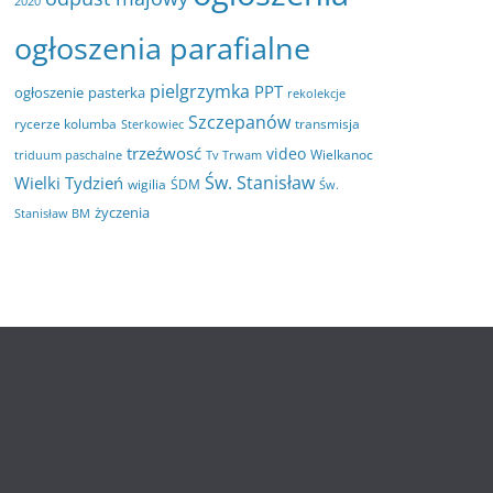
2020
ogłoszenia parafialne
pielgrzymka
PPT
ogłoszenie
pasterka
rekolekcje
Szczepanów
rycerze kolumba
transmisja
Sterkowiec
trzeźwosć
video
Wielkanoc
triduum paschalne
Tv Trwam
Św. Stanisław
Wielki Tydzień
wigilia
ŚDM
Św.
życzenia
Stanisław BM