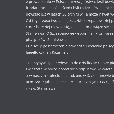
wprowadzeniu w Polsce chrześcijaństwa. Jeśli bowi
fundatorami tegoż kościoła byli rodzice św. Stanisł
powstać już w latach 30-tych XI w., a może nawet w
Od tego czasu tworzą się zalążki szczepanowskiej pa
coraz bardziej rozwija się, a jej historia wiąże się ś
Stanisława. O Szczepanowie wspominali kronikarze i
pisząc o św. Stanisławie.
Miejsce jego narodzenia odwiedzali królowie polscy
Jagiełło czy Jan Kazimierz.
Tu przybywały i przybywają do dziś liczne rzesze p
zwłaszcza w porze dorocznych odpustów: w kwietniu
a w naszym stuleciu obchodzono w Szczepanowie 
uroczyście jubileusz 900-lecia urodzin (w 1936 r.) i
r.) św. Stanisława.