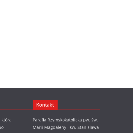
Kontakt
 która
Parafia Rzymskokatolicka pw. św.
po
Marii Magdaleny i św. Stanisława