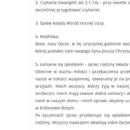
2. Czytanie Ewangelii (Łk 2,1-14) – przy świetle
(wcześniej przygotować czytanie).
3. Śpiew kolędy Wśród nocnej ciszy.
4. Modlitwa:
Boże, nasz Ojcze, w tej uroczystej godzinie w
której posłałeś nam swojego Syna Jezusa Chrystu
5. Łamanie się opłatkiem – ojciec rodziny składa
Obecnie w duchu miłości i przebaczenia przeł
nasze w miłości wzajemnej, otwieramy je na pr
przyjaźń. Niech wszyscy, którzy żyją w naszej
serdeczni, niech mają zawsze dobre zamiary i a
nami w naszym domu i niech sprawi, abyśmy uczes
w Królestwie Bożym.
Po życzeniach ojciec przełamuje się opłatki
rodziny. Wszyscy nawzajem składają sobie życzen