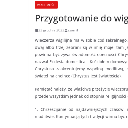
WIADOMOŚCI
Przygotowanie do wigi
23 grudnia 2023
szamil
Wieczerza wigilijna ma w sobie coś sakralnego.
dwaj albo trzej zebrani są w imię moje, tam j
powinna być żywa świadomość obecności Chrystu
nazwał Ecclesia domestica – Kościołem domowym 
Chrystusa zaakcentujemy wspólną modlitwą, 
świateł na choince (Chrystus jest światłością).
Pamiętać należy, że właściwe przeżycie wieczoru 
przede wszystkim jednak od stopnia religijności 
1. Chrześcijanie od najdawniejszych czasów,
modlitwie. Kontynuacją tych tradycji winna być 