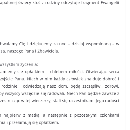
 zapalonej świecy ktoś z rodziny odczytuje fragment Ewangelii
ychwalamy Cię i dziękujemy za noc – dzisiaj wspominaną – w
sa, naszego Pana i Zbawiciela.
 wszystkim życzenia:
amiemy się opłatkiem – chlebem miłości. Otwierając serca
zyjście Pana. Niech w nim każdy człowiek znajduje dobroć i
 rodzinie i odwiedzają nasz dom, będą szczęśliwi, zdrowi,
by wszyscy wszędzie się radowali. Niech Pan będzie zawsze z
tnicząc w tej wieczerzy, stali się uczestnikami Jego radości
em najpierw z matką, a następnie z pozostałymi członkami
ia i przełamują się opłatkiem.