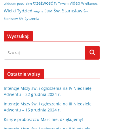
trzeźwosć
video
Wielkanoc
triduum paschalne
Tv Trwam
Św. Stanisław
Wielki Tydzień
wigilia
ŚDM
Św.
życzenia
Stanisław BM
Wyszukaj:
Ostatnie wpisy
Intencje Mszy św. i ogłoszenia na IV Niedzielę
Adwentu – 22 grudnia 2024 r.
Intencje Mszy św. i ogłoszenia na III Niedzielę
Adwentu – 15 grudnia 2024 r.
Księże proboszczu Marcinie, dziękujemy!
Intencje Mszy św. i ogłoszenia na II Niedzielę