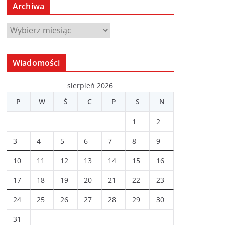
Archiwa
A
r
c
Wiadomości
h
i
sierpień 2026
w
P
W
Ś
C
P
S
N
a
1
2
3
4
5
6
7
8
9
10
11
12
13
14
15
16
17
18
19
20
21
22
23
24
25
26
27
28
29
30
31