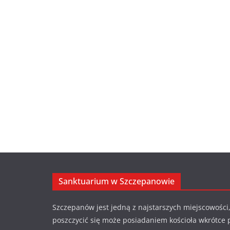
Sanktuarium w Szczepanowie
Szczepanów jest jedną z najstarszych miejscowości,
poszczycić się może posiadaniem kościoła wkrótce 