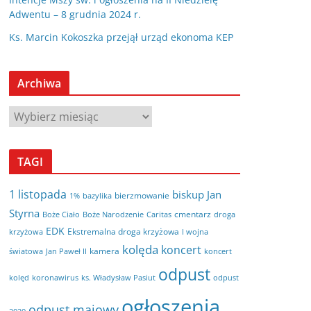
Adwentu – 8 grudnia 2024 r.
Ks. Marcin Kokoszka przejął urząd ekonoma KEP
Archiwa
A
r
c
TAGI
h
i
1 listopada
biskup Jan
bierzmowanie
bazylika
1%
w
Styrna
cmentarz
Boże Ciało
Boże Narodzenie
Caritas
droga
a
EDK
Ekstremalna droga krzyżowa
krzyżowa
I wojna
kolęda
koncert
kamera
koncert
światowa
Jan Paweł II
odpust
kolęd
koronawirus
odpust
ks. Władysław Pasiut
ogłoszenia
odpust majowy