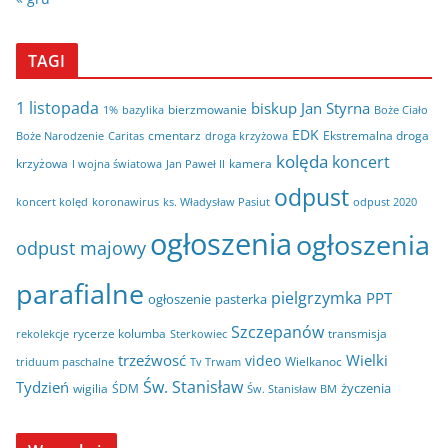
TAGI
1 listopada
biskup Jan Styrna
bierzmowanie
bazylika
Boże Ciało
1%
EDK
cmentarz
Ekstremalna droga
Boże Narodzenie
Caritas
droga krzyżowa
kolęda
koncert
krzyżowa
kamera
I wojna światowa
Jan Paweł II
odpust
koncert kolęd
koronawirus
odpust 2020
ks. Władysław Pasiut
ogłoszenia
ogłoszenia
odpust majowy
parafialne
pielgrzymka
PPT
ogłoszenie
pasterka
Szczepanów
rycerze kolumba
transmisja
rekolekcje
Sterkowiec
trzeźwosć
Wielki
video
Wielkanoc
triduum paschalne
Tv Trwam
Św. Stanisław
Tydzień
życzenia
wigilia
ŚDM
Św. Stanisław BM