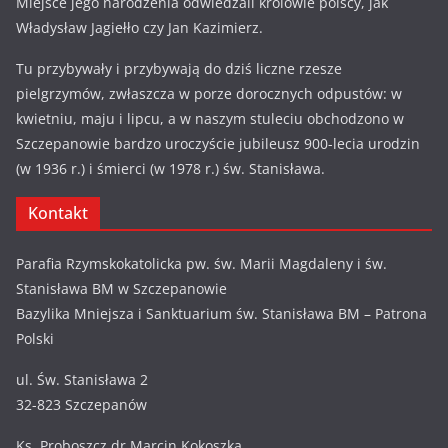
Miejsce jego narodzenia odwiedzali królowie polscy, jak
Władysław Jagiełło czy Jan Kazimierz.
Tu przybywały i przybywają do dziś liczne rzesze
pielgrzymów, zwłaszcza w porze dorocznych odpustów: w
kwietniu, maju i lipcu, a w naszym stuleciu obchodzono w
Szczepanowie bardzo uroczyście jubileusz 900-lecia urodzin
(w 1936 r.) i śmierci (w 1978 r.) św. Stanisława.
Kontakt
Parafia Rzymskokatolicka pw. św. Marii Magdaleny i św.
Stanisława BM w Szczepanowie
Bazylika Mniejsza i Sanktuarium św. Stanisława BM – Patrona
Polski
ul. Św. Stanisława 2
32-823 Szczepanów
Ks. Proboszcz dr Marcin Kokoszka