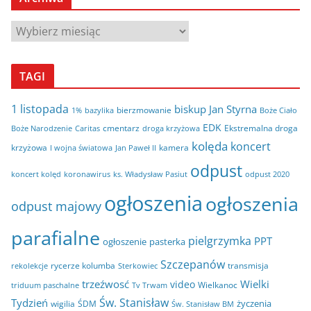
A
r
c
TAGI
h
i
1 listopada
biskup Jan Styrna
bierzmowanie
bazylika
Boże Ciało
1%
w
EDK
cmentarz
Ekstremalna droga
Boże Narodzenie
Caritas
droga krzyżowa
a
kolęda
koncert
krzyżowa
kamera
I wojna światowa
Jan Paweł II
odpust
koncert kolęd
koronawirus
odpust 2020
ks. Władysław Pasiut
ogłoszenia
ogłoszenia
odpust majowy
parafialne
pielgrzymka
PPT
ogłoszenie
pasterka
Szczepanów
rycerze kolumba
transmisja
rekolekcje
Sterkowiec
trzeźwosć
Wielki
video
Wielkanoc
triduum paschalne
Tv Trwam
Św. Stanisław
Tydzień
życzenia
wigilia
ŚDM
Św. Stanisław BM