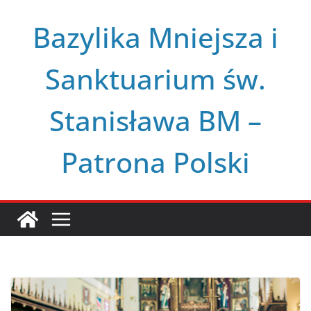
Przejdź
Bazylika Mniejsza i
do
treści
Sanktuarium św.
Stanisława BM –
Patrona Polski