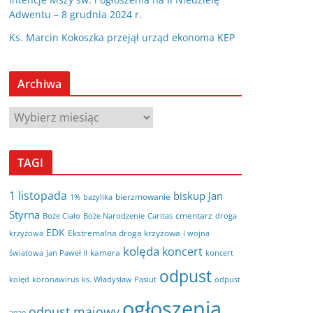
Adwentu – 8 grudnia 2024 r.
Ks. Marcin Kokoszka przejął urząd ekonoma KEP
Archiwa
A
r
c
TAGI
h
i
1 listopada
biskup Jan
bierzmowanie
bazylika
1%
w
Styrna
cmentarz
Boże Ciało
Boże Narodzenie
Caritas
droga
a
EDK
Ekstremalna droga krzyżowa
krzyżowa
I wojna
kolęda
koncert
kamera
koncert
światowa
Jan Paweł II
odpust
kolęd
koronawirus
odpust
ks. Władysław Pasiut
ogłoszenia
odpust majowy