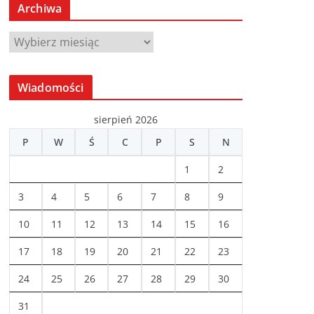
Archiwa
A
r
c
Wiadomości
h
i
sierpień 2026
w
P
W
Ś
C
P
S
N
a
1
2
3
4
5
6
7
8
9
10
11
12
13
14
15
16
17
18
19
20
21
22
23
24
25
26
27
28
29
30
31