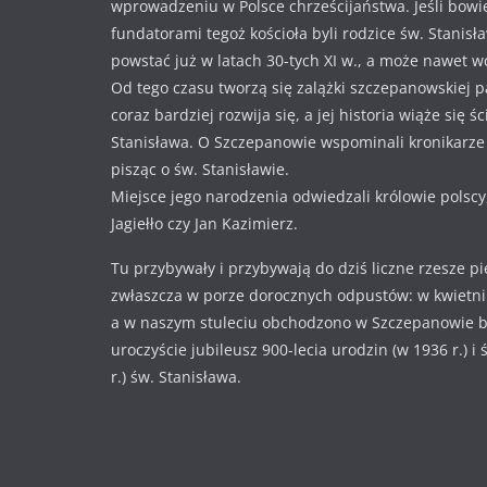
wprowadzeniu w Polsce chrześcijaństwa. Jeśli bowi
fundatorami tegoż kościoła byli rodzice św. Stanisł
powstać już w latach 30-tych XI w., a może nawet w
Od tego czasu tworzą się zalążki szczepanowskiej pa
coraz bardziej rozwija się, a jej historia wiąże się ś
Stanisława. O Szczepanowie wspominali kronikarze i
pisząc o św. Stanisławie.
Miejsce jego narodzenia odwiedzali królowie polscy
Jagiełło czy Jan Kazimierz.
Tu przybywały i przybywają do dziś liczne rzesze p
zwłaszcza w porze dorocznych odpustów: w kwietniu
a w naszym stuleciu obchodzono w Szczepanowie 
uroczyście jubileusz 900-lecia urodzin (w 1936 r.) i
r.) św. Stanisława.