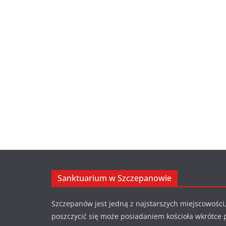
Sanktuarium w Szczepanowie
Szczepanów jest jedną z najstarszych miejscowości,
poszczycić się może posiadaniem kościoła wkrótce 