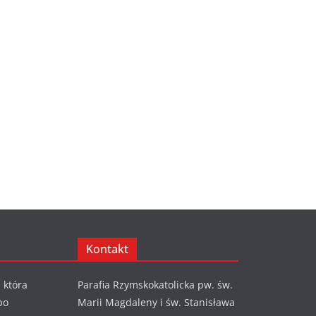
Kontakt
 która
Parafia Rzymskokatolicka pw. św.
po
Marii Magdaleny i św. Stanisława