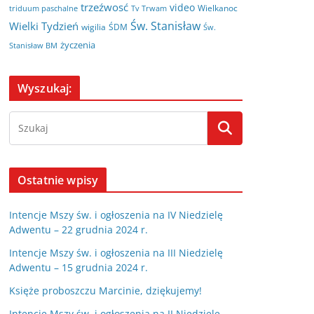
trzeźwosć
video
Wielkanoc
triduum paschalne
Tv Trwam
Św. Stanisław
Wielki Tydzień
wigilia
ŚDM
Św.
życzenia
Stanisław BM
Wyszukaj:
Ostatnie wpisy
Intencje Mszy św. i ogłoszenia na IV Niedzielę
Adwentu – 22 grudnia 2024 r.
Intencje Mszy św. i ogłoszenia na III Niedzielę
Adwentu – 15 grudnia 2024 r.
Księże proboszczu Marcinie, dziękujemy!
Intencje Mszy św. i ogłoszenia na II Niedzielę