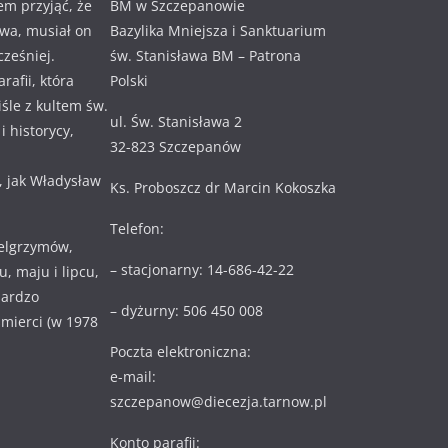
em przyjąć, że
BM w Szczepanowie
awa, musiał on
Bazylika Mniejsza i Sanktuarium
cześniej.
św. Stanisława BM – Patrona
rafii, która
Polski
ciśle z kultem św.
ul. Św. Stanisława 2
 historycy,
32-823 Szczepanów
, jak Władysław
Ks. Proboszcz dr Marcin Kokoszka
Telefon:
ielgrzymów,
– stacjonarny: 14-686-42-22
, maju i lipcu,
bardzo
– dyżurny: 506 450 008
 śmierci (w 1978
Poczta elektroniczna:
e-mail:
szczepanow@diecezja.tarnow.pl
Konto parafii: