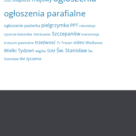
2020
ogłoszenia parafialne
pielgrzymka
PPT
ogłoszenie
pasterka
rekolekcje
Szczepanów
rycerze kolumba
transmisja
Sterkowiec
trzeźwosć
video
Wielkanoc
triduum paschalne
Tv Trwam
Św. Stanisław
Wielki Tydzień
wigilia
ŚDM
Św.
życzenia
Stanisław BM