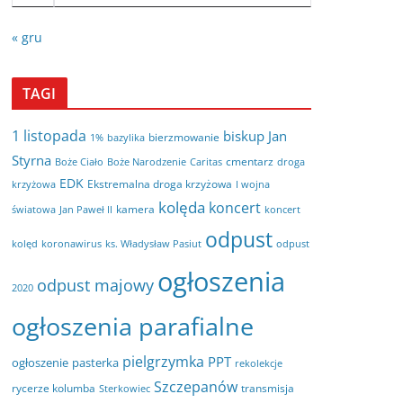
« gru
TAGI
1 listopada
biskup Jan
bierzmowanie
bazylika
1%
Styrna
cmentarz
Boże Ciało
Boże Narodzenie
Caritas
droga
EDK
Ekstremalna droga krzyżowa
krzyżowa
I wojna
kolęda
koncert
kamera
koncert
światowa
Jan Paweł II
odpust
kolęd
koronawirus
odpust
ks. Władysław Pasiut
ogłoszenia
odpust majowy
2020
ogłoszenia parafialne
pielgrzymka
PPT
ogłoszenie
pasterka
rekolekcje
Szczepanów
rycerze kolumba
transmisja
Sterkowiec