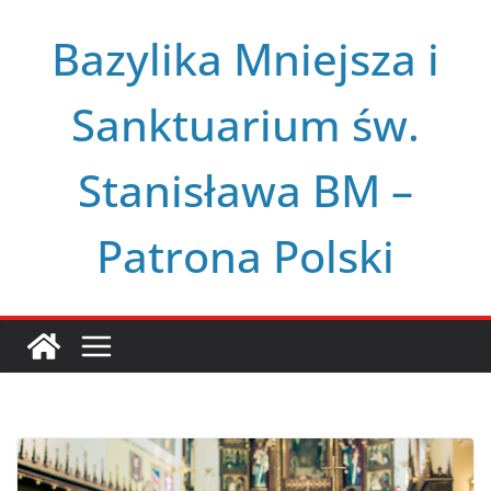
Przejdź
Bazylika Mniejsza i
do
treści
Sanktuarium św.
Stanisława BM –
Patrona Polski