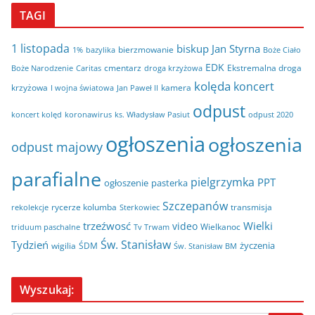
TAGI
1 listopada
biskup Jan Styrna
bierzmowanie
bazylika
Boże Ciało
1%
EDK
cmentarz
Ekstremalna droga
Boże Narodzenie
Caritas
droga krzyżowa
kolęda
koncert
krzyżowa
kamera
I wojna światowa
Jan Paweł II
odpust
koncert kolęd
koronawirus
odpust 2020
ks. Władysław Pasiut
ogłoszenia
ogłoszenia
odpust majowy
parafialne
pielgrzymka
PPT
ogłoszenie
pasterka
Szczepanów
rycerze kolumba
transmisja
rekolekcje
Sterkowiec
trzeźwosć
Wielki
video
Wielkanoc
triduum paschalne
Tv Trwam
Św. Stanisław
Tydzień
życzenia
wigilia
ŚDM
Św. Stanisław BM
Wyszukaj: