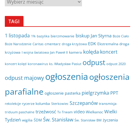
A
r
c
TAGI
h
i
1 listopada
biskup Jan Styrna
bierzmowanie
bazylika
Boże Ciało
1%
w
EDK
cmentarz
Ekstremalna droga
Boże Narodzenie
Caritas
droga krzyżowa
a
kolęda
koncert
krzyżowa
kamera
I wojna światowa
Jan Paweł II
odpust
koncert kolęd
koronawirus
odpust 2020
ks. Władysław Pasiut
ogłoszenia
ogłoszenia
odpust majowy
parafialne
pielgrzymka
PPT
ogłoszenie
pasterka
Szczepanów
rycerze kolumba
transmisja
rekolekcje
Sterkowiec
trzeźwosć
Wielki
video
Wielkanoc
triduum paschalne
Tv Trwam
Św. Stanisław
Tydzień
życzenia
wigilia
ŚDM
Św. Stanisław BM