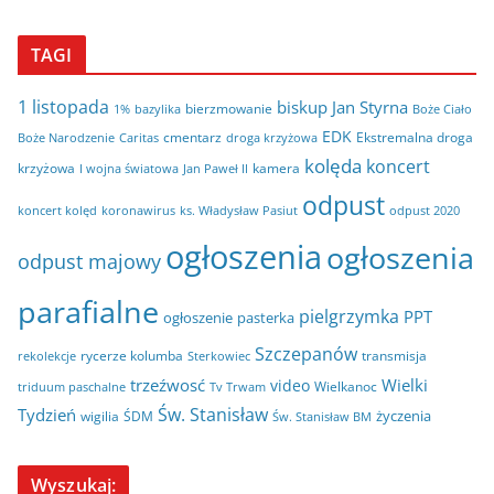
TAGI
1 listopada
biskup Jan Styrna
bierzmowanie
bazylika
Boże Ciało
1%
EDK
cmentarz
Ekstremalna droga
Boże Narodzenie
Caritas
droga krzyżowa
kolęda
koncert
krzyżowa
kamera
I wojna światowa
Jan Paweł II
odpust
koncert kolęd
koronawirus
odpust 2020
ks. Władysław Pasiut
ogłoszenia
ogłoszenia
odpust majowy
parafialne
pielgrzymka
PPT
ogłoszenie
pasterka
Szczepanów
rycerze kolumba
transmisja
rekolekcje
Sterkowiec
trzeźwosć
Wielki
video
Wielkanoc
triduum paschalne
Tv Trwam
Św. Stanisław
Tydzień
życzenia
wigilia
ŚDM
Św. Stanisław BM
Wyszukaj: