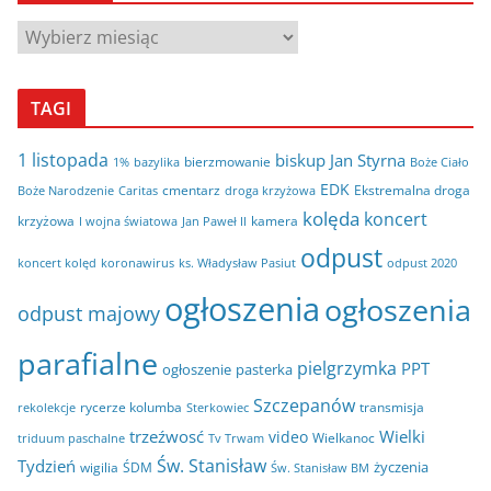
A
r
c
TAGI
h
i
1 listopada
biskup Jan Styrna
bierzmowanie
bazylika
Boże Ciało
1%
w
EDK
cmentarz
Ekstremalna droga
Boże Narodzenie
Caritas
droga krzyżowa
a
kolęda
koncert
krzyżowa
kamera
I wojna światowa
Jan Paweł II
odpust
koncert kolęd
koronawirus
odpust 2020
ks. Władysław Pasiut
ogłoszenia
ogłoszenia
odpust majowy
parafialne
pielgrzymka
PPT
ogłoszenie
pasterka
Szczepanów
rycerze kolumba
transmisja
rekolekcje
Sterkowiec
trzeźwosć
Wielki
video
Wielkanoc
triduum paschalne
Tv Trwam
Św. Stanisław
Tydzień
życzenia
wigilia
ŚDM
Św. Stanisław BM