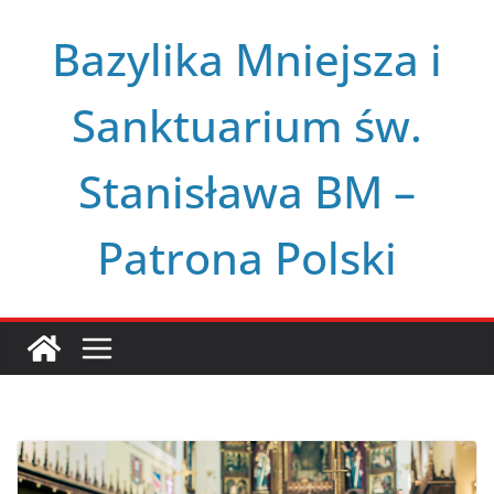
Przejdź
Bazylika Mniejsza i
do
treści
Sanktuarium św.
Stanisława BM –
Patrona Polski