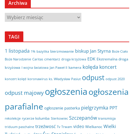
Archiwa
A
r
c
TAGI
h
i
1 listopada
biskup Jan Styrna
bierzmowanie
bazylika
Boże Ciało
1%
w
EDK
cmentarz
Ekstremalna droga
Boże Narodzenie
Caritas
droga krzyżowa
a
kolęda
koncert
krzyżowa
kamera
I wojna światowa
Jan Paweł II
odpust
koncert kolęd
koronawirus
odpust 2020
ks. Władysław Pasiut
ogłoszenia
ogłoszenia
odpust majowy
parafialne
pielgrzymka
PPT
ogłoszenie
pasterka
Szczepanów
rycerze kolumba
transmisja
rekolekcje
Sterkowiec
trzeźwosć
Wielki
video
Wielkanoc
triduum paschalne
Tv Trwam