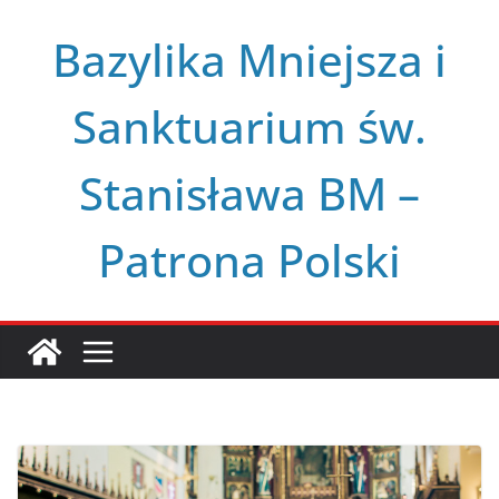
Przejdź
Bazylika Mniejsza i
do
treści
Sanktuarium św.
Stanisława BM –
Patrona Polski