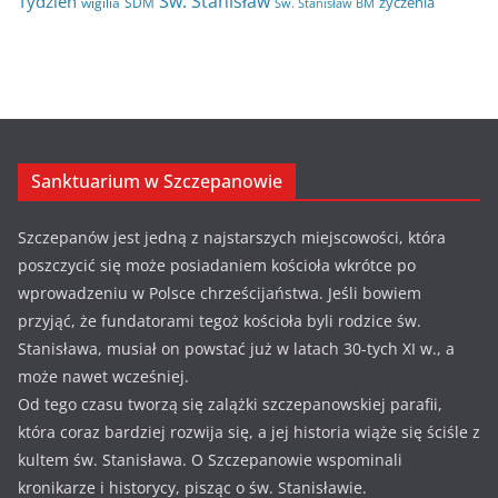
Św. Stanisław
Tydzień
życzenia
wigilia
ŚDM
Św. Stanisław BM
Sanktuarium w Szczepanowie
Szczepanów jest jedną z najstarszych miejscowości, która
poszczycić się może posiadaniem kościoła wkrótce po
wprowadzeniu w Polsce chrześcijaństwa. Jeśli bowiem
przyjąć, że fundatorami tegoż kościoła byli rodzice św.
Stanisława, musiał on powstać już w latach 30-tych XI w., a
może nawet wcześniej.
Od tego czasu tworzą się zalążki szczepanowskiej parafii,
która coraz bardziej rozwija się, a jej historia wiąże się ściśle z
kultem św. Stanisława. O Szczepanowie wspominali
kronikarze i historycy, pisząc o św. Stanisławie.