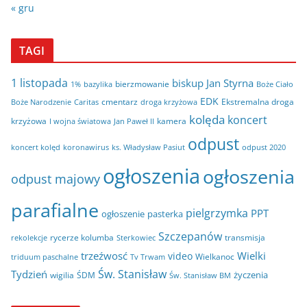
« gru
TAGI
1 listopada
biskup Jan Styrna
bierzmowanie
bazylika
Boże Ciało
1%
EDK
cmentarz
Ekstremalna droga
Boże Narodzenie
Caritas
droga krzyżowa
kolęda
koncert
krzyżowa
kamera
I wojna światowa
Jan Paweł II
odpust
koncert kolęd
koronawirus
odpust 2020
ks. Władysław Pasiut
ogłoszenia
ogłoszenia
odpust majowy
parafialne
pielgrzymka
PPT
ogłoszenie
pasterka
Szczepanów
rycerze kolumba
transmisja
rekolekcje
Sterkowiec
trzeźwosć
Wielki
video
Wielkanoc
triduum paschalne
Tv Trwam
Św. Stanisław
Tydzień
życzenia
wigilia
ŚDM
Św. Stanisław BM