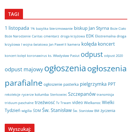
TAGI
1 listopada
biskup Jan Styrna
bierzmowanie
bazylika
Boże Ciało
1%
EDK
cmentarz
Ekstremalna droga
Boże Narodzenie
Caritas
droga krzyżowa
kolęda
koncert
krzyżowa
kamera
I wojna światowa
Jan Paweł II
odpust
koncert kolęd
koronawirus
odpust 2020
ks. Władysław Pasiut
ogłoszenia
ogłoszenia
odpust majowy
parafialne
pielgrzymka
PPT
ogłoszenie
pasterka
Szczepanów
rycerze kolumba
transmisja
rekolekcje
Sterkowiec
trzeźwosć
Wielki
video
Wielkanoc
triduum paschalne
Tv Trwam
Św. Stanisław
Tydzień
życzenia
wigilia
ŚDM
Św. Stanisław BM
Wyszukaj: