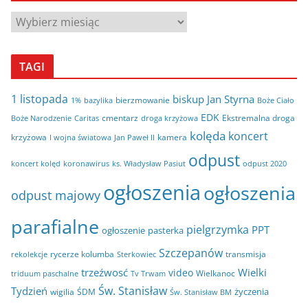
A
r
c
TAGI
h
i
1 listopada
biskup Jan Styrna
bierzmowanie
bazylika
Boże Ciało
1%
w
EDK
cmentarz
Ekstremalna droga
Boże Narodzenie
Caritas
droga krzyżowa
a
kolęda
koncert
krzyżowa
kamera
I wojna światowa
Jan Paweł II
odpust
koncert kolęd
koronawirus
odpust 2020
ks. Władysław Pasiut
ogłoszenia
ogłoszenia
odpust majowy
parafialne
pielgrzymka
PPT
ogłoszenie
pasterka
Szczepanów
rycerze kolumba
transmisja
rekolekcje
Sterkowiec
trzeźwosć
Wielki
video
Wielkanoc
triduum paschalne
Tv Trwam
Św. Stanisław
Tydzień
życzenia
wigilia
ŚDM
Św. Stanisław BM