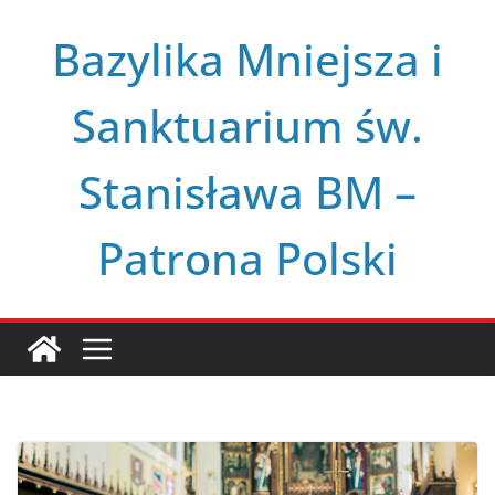
Przejdź
Bazylika Mniejsza i
do
treści
Sanktuarium św.
Stanisława BM –
Patrona Polski