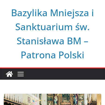
Przejdź
Bazylika Mniejsza i
do
treści
Sanktuarium św.
Stanisława BM –
Patrona Polski