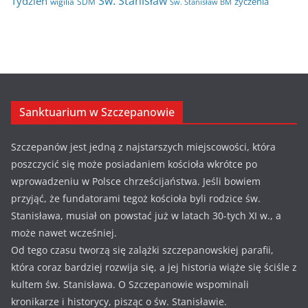
Św. Stanisław
Tydzień
życzenia
wigilia
ŚDM
Św. Stanisław BM
Sanktuarium w Szczepanowie
Szczepanów jest jedną z najstarszych miejscowości, która
poszczycić się może posiadaniem kościoła wkrótce po
wprowadzeniu w Polsce chrześcijaństwa. Jeśli bowiem
przyjąć, że fundatorami tegoż kościoła byli rodzice św.
Stanisława, musiał on powstać już w latach 30-tych XI w., a
może nawet wcześniej.
Od tego czasu tworzą się zalążki szczepanowskiej parafii,
która coraz bardziej rozwija się, a jej historia wiąże się ściśle z
kultem św. Stanisława. O Szczepanowie wspominali
kronikarze i historycy, pisząc o św. Stanisławie.