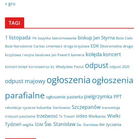
« gru
TAGI
1 listopada
biskup Jan Styrna
bierzmowanie
bazylika
Boże Ciało
1%
EDK
cmentarz
Ekstremalna droga
Boże Narodzenie
Caritas
droga krzyżowa
kolęda
koncert
krzyżowa
kamera
I wojna światowa
Jan Paweł II
odpust
koncert kolęd
koronawirus
odpust 2020
ks. Władysław Pasiut
ogłoszenia
ogłoszenia
odpust majowy
parafialne
pielgrzymka
PPT
ogłoszenie
pasterka
Szczepanów
rycerze kolumba
transmisja
rekolekcje
Sterkowiec
trzeźwosć
Wielki
video
Wielkanoc
triduum paschalne
Tv Trwam
Św. Stanisław
Tydzień
życzenia
wigilia
ŚDM
Św. Stanisław BM