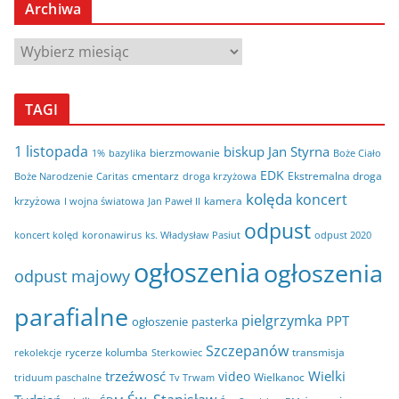
Archiwa
A
r
c
TAGI
h
i
1 listopada
biskup Jan Styrna
bierzmowanie
bazylika
Boże Ciało
1%
w
EDK
cmentarz
Ekstremalna droga
Boże Narodzenie
Caritas
droga krzyżowa
a
kolęda
koncert
krzyżowa
kamera
I wojna światowa
Jan Paweł II
odpust
koncert kolęd
koronawirus
odpust 2020
ks. Władysław Pasiut
ogłoszenia
ogłoszenia
odpust majowy
parafialne
pielgrzymka
PPT
ogłoszenie
pasterka
Szczepanów
rycerze kolumba
transmisja
rekolekcje
Sterkowiec
trzeźwosć
Wielki
video
Wielkanoc
triduum paschalne
Tv Trwam