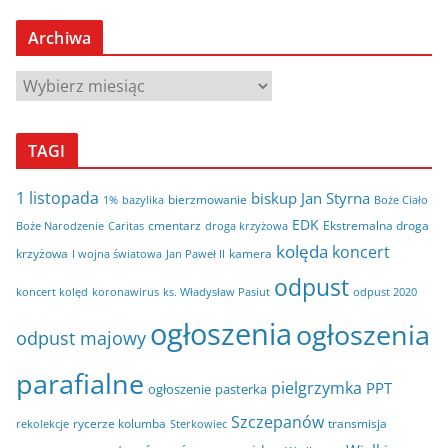
Archiwa
A
r
c
TAGI
h
i
1 listopada
biskup Jan Styrna
bierzmowanie
bazylika
Boże Ciało
1%
w
EDK
cmentarz
Ekstremalna droga
Boże Narodzenie
Caritas
droga krzyżowa
a
kolęda
koncert
krzyżowa
kamera
I wojna światowa
Jan Paweł II
odpust
koncert kolęd
koronawirus
odpust 2020
ks. Władysław Pasiut
ogłoszenia
ogłoszenia
odpust majowy
parafialne
pielgrzymka
PPT
ogłoszenie
pasterka
Szczepanów
rycerze kolumba
transmisja
rekolekcje
Sterkowiec