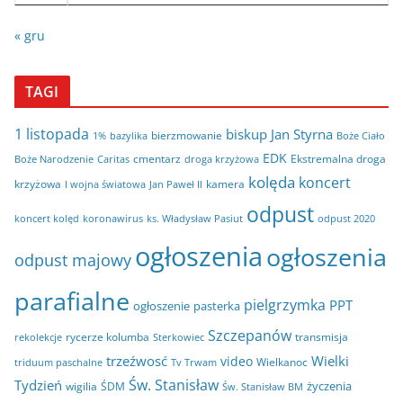
« gru
TAGI
1 listopada
biskup Jan Styrna
bierzmowanie
bazylika
Boże Ciało
1%
EDK
cmentarz
Ekstremalna droga
Boże Narodzenie
Caritas
droga krzyżowa
kolęda
koncert
krzyżowa
kamera
I wojna światowa
Jan Paweł II
odpust
koncert kolęd
koronawirus
odpust 2020
ks. Władysław Pasiut
ogłoszenia
ogłoszenia
odpust majowy
parafialne
pielgrzymka
PPT
ogłoszenie
pasterka
Szczepanów
rycerze kolumba
transmisja
rekolekcje
Sterkowiec
trzeźwosć
Wielki
video
Wielkanoc
triduum paschalne
Tv Trwam
Św. Stanisław
Tydzień
życzenia
wigilia
ŚDM
Św. Stanisław BM