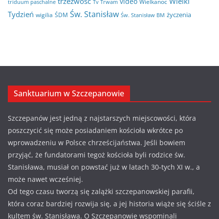
trzeźwosć
Wielki
video
Wielkanoc
triduum paschalne
Tv Trwam
Św. Stanisław
Tydzień
życzenia
wigilia
ŚDM
Św. Stanisław BM
Sanktuarium w Szczepanowie
Szczepanów jest jedną z najstarszych miejscowości, która
poszczycić się może posiadaniem kościoła wkrótce po
wprowadzeniu w Polsce chrześcijaństwa. Jeśli bowiem
przyjąć, że fundatorami tegoż kościoła byli rodzice św.
Stanisława, musiał on powstać już w latach 30-tych XI w., a
może nawet wcześniej.
Od tego czasu tworzą się zalążki szczepanowskiej parafii,
która coraz bardziej rozwija się, a jej historia wiąże się ściśle z
kultem św. Stanisława. O Szczepanowie wspominali