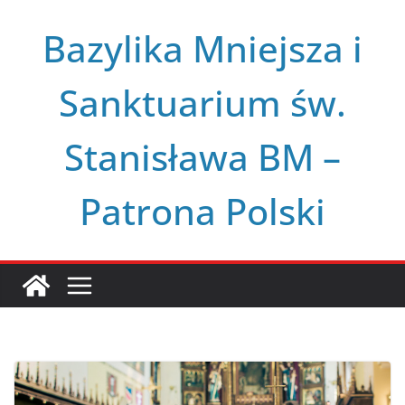
Przejdź
Bazylika Mniejsza i
do
treści
Sanktuarium św.
Stanisława BM –
Patrona Polski