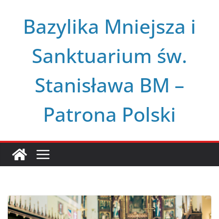
Przejdź
Bazylika Mniejsza i
do
treści
Sanktuarium św.
Stanisława BM –
Patrona Polski