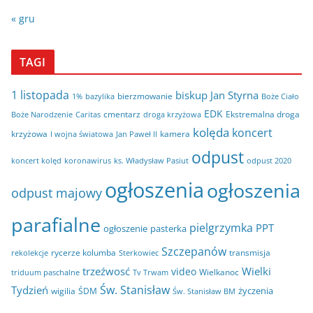
« gru
TAGI
1 listopada
biskup Jan Styrna
bierzmowanie
bazylika
Boże Ciało
1%
EDK
cmentarz
Ekstremalna droga
Boże Narodzenie
Caritas
droga krzyżowa
kolęda
koncert
krzyżowa
kamera
I wojna światowa
Jan Paweł II
odpust
koncert kolęd
koronawirus
odpust 2020
ks. Władysław Pasiut
ogłoszenia
ogłoszenia
odpust majowy
parafialne
pielgrzymka
PPT
ogłoszenie
pasterka
Szczepanów
rycerze kolumba
transmisja
rekolekcje
Sterkowiec
trzeźwosć
Wielki
video
Wielkanoc
triduum paschalne
Tv Trwam
Św. Stanisław
Tydzień
życzenia
wigilia
ŚDM
Św. Stanisław BM