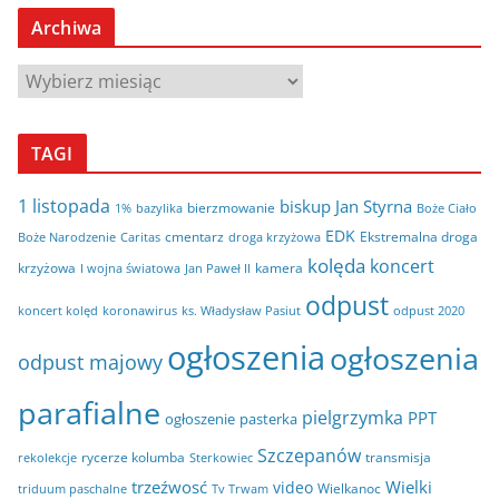
Archiwa
A
r
c
TAGI
h
i
1 listopada
biskup Jan Styrna
bierzmowanie
bazylika
Boże Ciało
1%
w
EDK
cmentarz
Ekstremalna droga
Boże Narodzenie
Caritas
droga krzyżowa
a
kolęda
koncert
krzyżowa
kamera
I wojna światowa
Jan Paweł II
odpust
koncert kolęd
koronawirus
odpust 2020
ks. Władysław Pasiut
ogłoszenia
ogłoszenia
odpust majowy
parafialne
pielgrzymka
PPT
ogłoszenie
pasterka
Szczepanów
rycerze kolumba
transmisja
rekolekcje
Sterkowiec
trzeźwosć
Wielki
video
Wielkanoc
triduum paschalne
Tv Trwam