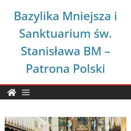
Przejdź
Bazylika Mniejsza i
do
treści
Sanktuarium św.
Stanisława BM –
Patrona Polski