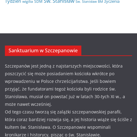
Św. Stanisław
Tydzień
życzenia
wigilia
ŚDM
Św. Stanisław BM
Sanktuarium w Szczepanowie
Szczepanów jest jedną z najstarszych miejscowości, która
poszczycić się może posiadaniem kościoła wkrótce po
wprowadzeniu w Polsce chrześcijaństwa. Jeśli bowiem
przyjąć, że fundatorami tegoż kościoła byli rodzice św.
Stanisława, musiał on powstać już w latach 30-tych XI w., a
może nawet wcześniej.
Od tego czasu tworzą się zalążki szczepanowskiej parafii,
która coraz bardziej rozwija się, a jej historia wiąże się ściśle z
kultem św. Stanisława. O Szczepanowie wspominali
kronikarze i historycy, pisząc o św. Stanisławie.