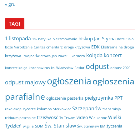
« gru
TAGI
1 listopada
biskup Jan Styrna
bierzmowanie
bazylika
Boże Ciało
1%
EDK
cmentarz
Ekstremalna droga
Boże Narodzenie
Caritas
droga krzyżowa
kolęda
koncert
krzyżowa
kamera
I wojna światowa
Jan Paweł II
odpust
koncert kolęd
koronawirus
odpust 2020
ks. Władysław Pasiut
ogłoszenia
ogłoszenia
odpust majowy
parafialne
pielgrzymka
PPT
ogłoszenie
pasterka
Szczepanów
rycerze kolumba
transmisja
rekolekcje
Sterkowiec
trzeźwosć
Wielki
video
Wielkanoc
triduum paschalne
Tv Trwam
Św. Stanisław
Tydzień
życzenia
wigilia
ŚDM
Św. Stanisław BM