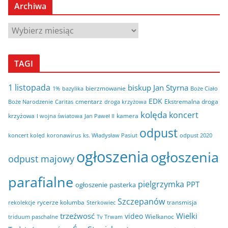
Archiwa
A
r
c
TAGI
h
i
1 listopada
biskup Jan Styrna
bierzmowanie
bazylika
Boże Ciało
1%
w
EDK
cmentarz
Ekstremalna droga
Boże Narodzenie
Caritas
droga krzyżowa
a
kolęda
koncert
krzyżowa
kamera
I wojna światowa
Jan Paweł II
odpust
koncert kolęd
koronawirus
odpust 2020
ks. Władysław Pasiut
ogłoszenia
ogłoszenia
odpust majowy
parafialne
pielgrzymka
PPT
ogłoszenie
pasterka
Szczepanów
rycerze kolumba
transmisja
rekolekcje
Sterkowiec
trzeźwosć
Wielki
video
Wielkanoc
triduum paschalne
Tv Trwam