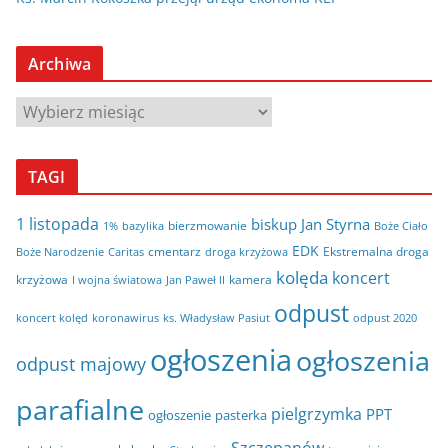
Archiwa
A
r
c
TAGI
h
i
1 listopada
biskup Jan Styrna
bierzmowanie
bazylika
Boże Ciało
1%
w
EDK
cmentarz
Ekstremalna droga
Boże Narodzenie
Caritas
droga krzyżowa
a
kolęda
koncert
krzyżowa
kamera
I wojna światowa
Jan Paweł II
odpust
koncert kolęd
koronawirus
odpust 2020
ks. Władysław Pasiut
ogłoszenia
ogłoszenia
odpust majowy
parafialne
pielgrzymka
PPT
ogłoszenie
pasterka