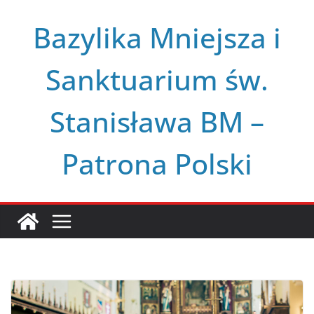
Przejdź
Bazylika Mniejsza i
do
treści
Sanktuarium św.
Stanisława BM –
Patrona Polski