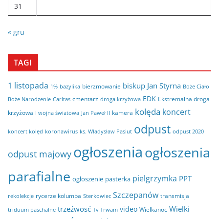
31
« gru
TAGI
1 listopada
biskup Jan Styrna
bierzmowanie
bazylika
Boże Ciało
1%
EDK
cmentarz
Ekstremalna droga
Boże Narodzenie
Caritas
droga krzyżowa
kolęda
koncert
krzyżowa
kamera
I wojna światowa
Jan Paweł II
odpust
koncert kolęd
koronawirus
odpust 2020
ks. Władysław Pasiut
ogłoszenia
ogłoszenia
odpust majowy
parafialne
pielgrzymka
PPT
ogłoszenie
pasterka
Szczepanów
rycerze kolumba
transmisja
rekolekcje
Sterkowiec
trzeźwosć
Wielki
video
Wielkanoc
triduum paschalne
Tv Trwam