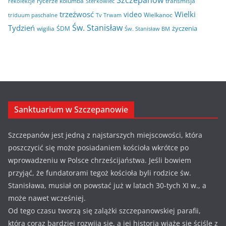
Szczepanów
rycerze kolumba
transmisja
rekolekcje
Sterkowiec
trzeźwosć
Wielki
video
Wielkanoc
triduum paschalne
Tv Trwam
Św. Stanisław
Tydzień
życzenia
wigilia
ŚDM
Św. Stanisław BM
Sanktuarium w Szczepanowie
Szczepanów jest jedną z najstarszych miejscowości, która
poszczycić się może posiadaniem kościoła wkrótce po
wprowadzeniu w Polsce chrześcijaństwa. Jeśli bowiem
przyjąć, że fundatorami tegoż kościoła byli rodzice św.
Stanisława, musiał on powstać już w latach 30-tych XI w., a
może nawet wcześniej.
Od tego czasu tworzą się zalążki szczepanowskiej parafii,
która coraz bardziej rozwija się, a jej historia wiąże się ściśle z