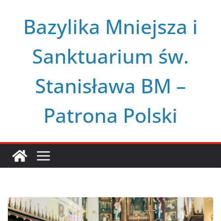
Przejdź
Bazylika Mniejsza i
do
treści
Sanktuarium św.
Stanisława BM –
Patrona Polski