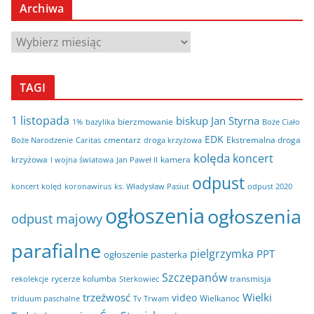
Archiwa
A
r
c
TAGI
h
i
1 listopada
biskup Jan Styrna
bierzmowanie
bazylika
Boże Ciało
1%
w
EDK
cmentarz
Ekstremalna droga
Boże Narodzenie
Caritas
droga krzyżowa
a
kolęda
koncert
krzyżowa
kamera
I wojna światowa
Jan Paweł II
odpust
koncert kolęd
koronawirus
odpust 2020
ks. Władysław Pasiut
ogłoszenia
ogłoszenia
odpust majowy
parafialne
pielgrzymka
PPT
ogłoszenie
pasterka
Szczepanów
rycerze kolumba
transmisja
rekolekcje
Sterkowiec
trzeźwosć
Wielki
video
Wielkanoc
triduum paschalne
Tv Trwam