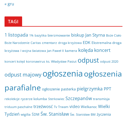
« gru
TAGI
1 listopada
biskup Jan Styrna
bierzmowanie
bazylika
Boże Ciało
1%
EDK
cmentarz
Ekstremalna droga
Boże Narodzenie
Caritas
droga krzyżowa
kolęda
koncert
krzyżowa
kamera
I wojna światowa
Jan Paweł II
odpust
koncert kolęd
koronawirus
odpust 2020
ks. Władysław Pasiut
ogłoszenia
ogłoszenia
odpust majowy
parafialne
pielgrzymka
PPT
ogłoszenie
pasterka
Szczepanów
rycerze kolumba
transmisja
rekolekcje
Sterkowiec
trzeźwosć
Wielki
video
Wielkanoc
triduum paschalne
Tv Trwam
Św. Stanisław
Tydzień
życzenia
wigilia
ŚDM
Św. Stanisław BM