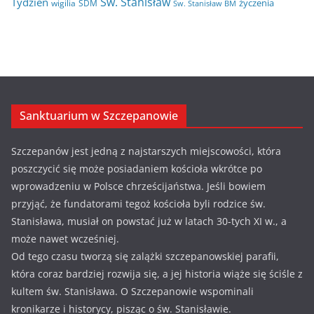
Św. Stanisław
Tydzień
życzenia
wigilia
ŚDM
Św. Stanisław BM
Sanktuarium w Szczepanowie
Szczepanów jest jedną z najstarszych miejscowości, która
poszczycić się może posiadaniem kościoła wkrótce po
wprowadzeniu w Polsce chrześcijaństwa. Jeśli bowiem
przyjąć, że fundatorami tegoż kościoła byli rodzice św.
Stanisława, musiał on powstać już w latach 30-tych XI w., a
może nawet wcześniej.
Od tego czasu tworzą się zalążki szczepanowskiej parafii,
która coraz bardziej rozwija się, a jej historia wiąże się ściśle z
kultem św. Stanisława. O Szczepanowie wspominali
kronikarze i historycy, pisząc o św. Stanisławie.