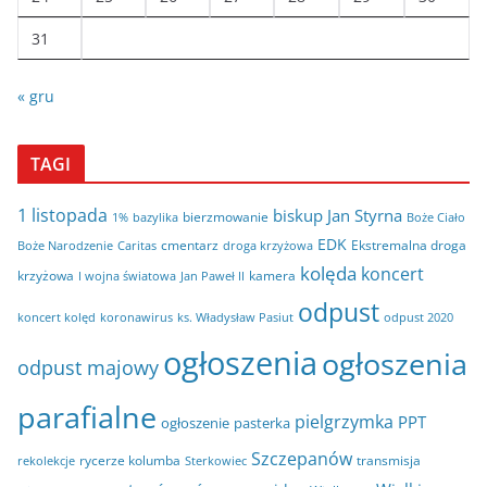
31
« gru
TAGI
1 listopada
biskup Jan Styrna
bierzmowanie
bazylika
Boże Ciało
1%
EDK
cmentarz
Ekstremalna droga
Boże Narodzenie
Caritas
droga krzyżowa
kolęda
koncert
krzyżowa
kamera
I wojna światowa
Jan Paweł II
odpust
koncert kolęd
koronawirus
odpust 2020
ks. Władysław Pasiut
ogłoszenia
ogłoszenia
odpust majowy
parafialne
pielgrzymka
PPT
ogłoszenie
pasterka
Szczepanów
rycerze kolumba
transmisja
rekolekcje
Sterkowiec