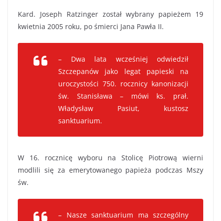
Kard. Joseph Ratzinger został wybrany papieżem 19
kwietnia 2005 roku, po śmierci Jana Pawła II.
– Dwa lata wcześniej odwiedził
Szczepanów jako legat papieski na
uroczystości 750. rocznicy kanonizacji
św. Stanisława – mówi ks. prał.
Władysław Pasiut, kustosz
sanktuarium.
W 16. rocznicę wyboru na Stolicę Piotrową wierni
modlili się za emerytowanego papieża podczas Mszy
św.
– Nasze sanktuarium ma szczególny