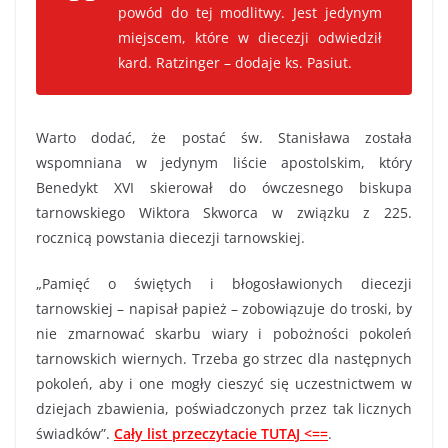
powód do tej modlitwy. Jest jedynym
miejscem, które w diecezji odwiedził
kard. Ratzinger – dodaje ks. Pasiut.
Warto dodać, że postać św. Stanisława została
wspomniana w jedynym liście apostolskim, który
Benedykt XVI skierował do ówczesnego biskupa
tarnowskiego Wiktora Skworca w związku z 225.
rocznicą powstania diecezji tarnowskiej.
„Pamięć o świętych i błogosławionych diecezji
tarnowskiej – napisał papież – zobowiązuje do troski, by
nie zmarnować skarbu wiary i pobożności pokoleń
tarnowskich wiernych. Trzeba go strzec dla następnych
pokoleń, aby i one mogły cieszyć się uczestnictwem w
dziejach zbawienia, poświadczonych przez tak licznych
świadków”.
Cały list przeczytacie TUTAJ <==
.