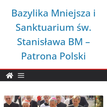
Przejdź
Bazylika Mniejsza i
do
treści
Sanktuarium św.
Stanisława BM –
Patrona Polski