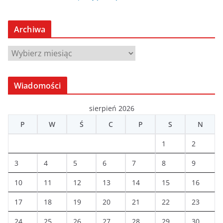
Archiwa
A
r
c
Wiadomości
h
i
sierpień 2026
w
P
W
Ś
C
P
S
N
a
1
2
3
4
5
6
7
8
9
10
11
12
13
14
15
16
17
18
19
20
21
22
23
24
25
26
27
28
29
30