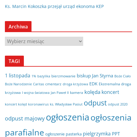
Ks. Marcin Kokoszka przejął urząd ekonoma KEP
Archiwa
A
r
c
TAGI
h
i
1 listopada
biskup Jan Styrna
bierzmowanie
bazylika
Boże Ciało
1%
w
EDK
cmentarz
Ekstremalna droga
Boże Narodzenie
Caritas
droga krzyżowa
a
kolęda
koncert
krzyżowa
kamera
I wojna światowa
Jan Paweł II
odpust
koncert kolęd
koronawirus
odpust 2020
ks. Władysław Pasiut
ogłoszenia
ogłoszenia
odpust majowy
parafialne
pielgrzymka
PPT
ogłoszenie
pasterka