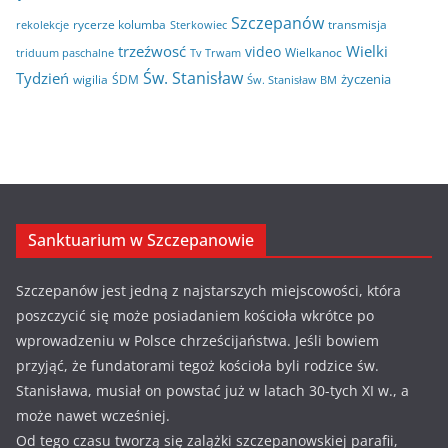
Szczepanów
rycerze kolumba
transmisja
rekolekcje
Sterkowiec
trzeźwosć
Wielki
video
Wielkanoc
triduum paschalne
Tv Trwam
Św. Stanisław
Tydzień
życzenia
wigilia
ŚDM
Św. Stanisław BM
Sanktuarium w Szczepanowie
Szczepanów jest jedną z najstarszych miejscowości, która
poszczycić się może posiadaniem kościoła wkrótce po
wprowadzeniu w Polsce chrześcijaństwa. Jeśli bowiem
przyjąć, że fundatorami tegoż kościoła byli rodzice św.
Stanisława, musiał on powstać już w latach 30-tych XI w., a
może nawet wcześniej.
Od tego czasu tworzą się zalążki szczepanowskiej parafii,