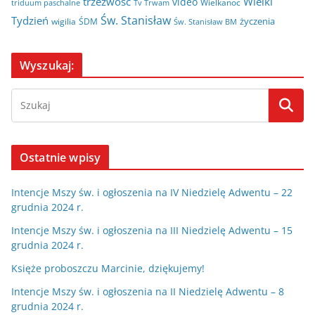
trzeźwosć
Wielki
video
Wielkanoc
triduum paschalne
Tv Trwam
Św. Stanisław
Tydzień
życzenia
wigilia
ŚDM
Św. Stanisław BM
Wyszukaj:
Ostatnie wpisy
Intencje Mszy św. i ogłoszenia na IV Niedzielę Adwentu – 22
grudnia 2024 r.
Intencje Mszy św. i ogłoszenia na III Niedzielę Adwentu – 15
grudnia 2024 r.
Księże proboszczu Marcinie, dziękujemy!
Intencje Mszy św. i ogłoszenia na II Niedzielę Adwentu – 8
grudnia 2024 r.