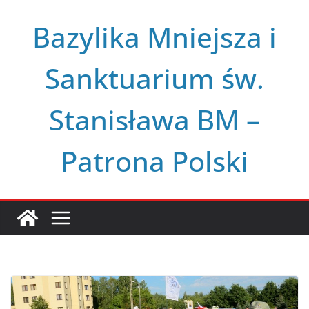
Przejdź
Bazylika Mniejsza i
do
treści
Sanktuarium św.
Stanisława BM –
Patrona Polski