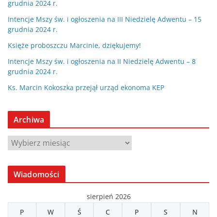
grudnia 2024 r.
Intencje Mszy św. i ogłoszenia na III Niedzielę Adwentu – 15
grudnia 2024 r.
Księże proboszczu Marcinie, dziękujemy!
Intencje Mszy św. i ogłoszenia na II Niedzielę Adwentu – 8
grudnia 2024 r.
Ks. Marcin Kokoszka przejął urząd ekonoma KEP
Archiwa
A
r
c
Wiadomości
h
i
sierpień 2026
w
P
W
Ś
C
P
S
N
a