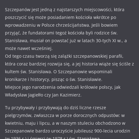
Szczepanów jest jedną z najstarszych miejscowości, która
poszczycić się może posiadaniem kościoła wkrótce po
wprowadzeniu w Polsce chrześcijaństwa. Jeśli bowiem
przyjąć, że fundatorami tegoż kościoła byli rodzice św.
Stanisława, musiał on powstać już w latach 30-tych XI w., a
może nawet wcześniej.
Od tego czasu tworzą się zalążki szczepanowskiej parafii,
która coraz bardziej rozwija się, a jej historia wiąże się ściśle z
kultem św. Stanisława. O Szczepanowie wspominali
kronikarze i historycy, pisząc o św. Stanisławie.
Miejsce jego narodzenia odwiedzali królowie polscy, jak
Władysław Jagiełło czy Jan Kazimierz.
Tu przybywały i przybywają do dziś liczne rzesze
pielgrzymów, zwłaszcza w porze dorocznych odpustów: w
kwietniu, maju i lipcu, a w naszym stuleciu obchodzono w
Szczepanowie bardzo uroczyście jubileusz 900-lecia urodzin
(w 1936 r.) i śmierci (w 1978 r.) św. Stanisława.