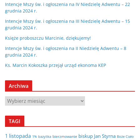
Intencje Mszy św. i ogłoszenia na IV Niedzielę Adwentu – 22
grudnia 2024 r.
Intencje Mszy św. i ogłoszenia na III Niedzielę Adwentu – 15
grudnia 2024 r.
Księże proboszczu Marcinie, dziękujemy!
Intencje Mszy św. i ogłoszenia na II Niedzielę Adwentu – 8
grudnia 2024 r.
Ks. Marcin Kokoszka przejął urząd ekonoma KEP
Archiwa
A
r
c
TAGI
h
i
1 listopada
biskup Jan Styrna
bierzmowanie
bazylika
Boże Ciało
1%
w