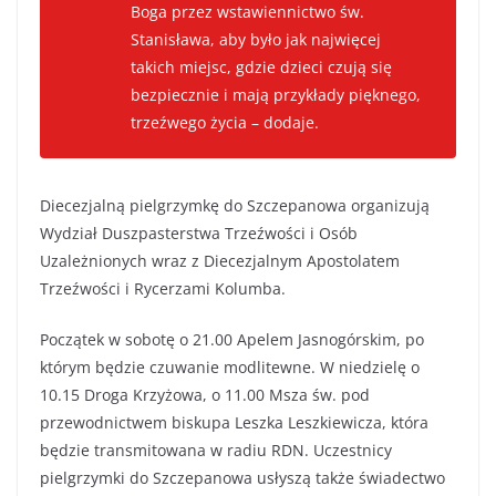
Boga przez wstawiennictwo św.
Stanisława, aby było jak najwięcej
takich miejsc, gdzie dzieci czują się
bezpiecznie i mają przykłady pięknego,
trzeźwego życia – dodaje.
Diecezjalną pielgrzymkę do Szczepanowa organizują
Wydział Duszpasterstwa Trzeźwości i Osób
Uzależnionych wraz z Diecezjalnym Apostolatem
Trzeźwości i Rycerzami Kolumba.
Początek w sobotę o 21.00 Apelem Jasnogórskim, po
którym będzie czuwanie modlitewne. W niedzielę o
10.15 Droga Krzyżowa, o 11.00 Msza św. pod
przewodnictwem biskupa Leszka Leszkiewicza, która
będzie transmitowana w radiu RDN. Uczestnicy
pielgrzymki do Szczepanowa usłyszą także świadectwo