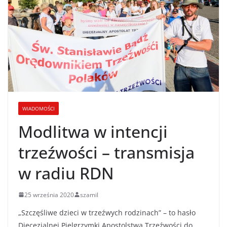
WIADOMOŚCI
Modlitwa w intencji
trzeźwości – transmisja
w radiu RDN
25 września 2020
szamil
„Szczęśliwe dzieci w trzeźwych rodzinach” – to hasło
Diecezjalnej Pielgrzymki Apostolstwa Trzeźwości do