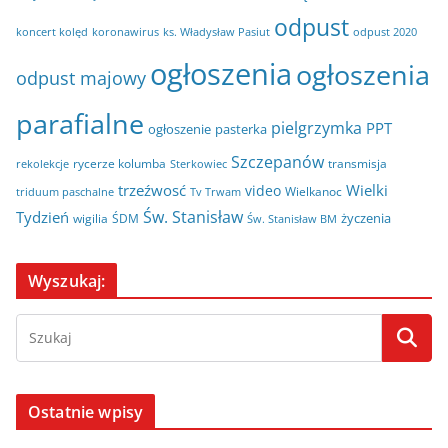
odpust
koncert kolęd
koronawirus
odpust 2020
ks. Władysław Pasiut
ogłoszenia
ogłoszenia
odpust majowy
parafialne
pielgrzymka
PPT
ogłoszenie
pasterka
Szczepanów
rycerze kolumba
transmisja
rekolekcje
Sterkowiec
trzeźwosć
Wielki
video
Wielkanoc
triduum paschalne
Tv Trwam
Św. Stanisław
Tydzień
życzenia
wigilia
ŚDM
Św. Stanisław BM
Wyszukaj:
Ostatnie wpisy