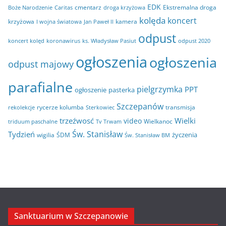
EDK
cmentarz
Ekstremalna droga
Boże Narodzenie
Caritas
droga krzyżowa
a
kolęda
koncert
krzyżowa
kamera
I wojna światowa
Jan Paweł II
odpust
koncert kolęd
koronawirus
odpust 2020
ks. Władysław Pasiut
ogłoszenia
ogłoszenia
odpust majowy
parafialne
pielgrzymka
PPT
ogłoszenie
pasterka
Szczepanów
rycerze kolumba
transmisja
rekolekcje
Sterkowiec
trzeźwosć
Wielki
video
Wielkanoc
triduum paschalne
Tv Trwam
Św. Stanisław
Tydzień
życzenia
wigilia
ŚDM
Św. Stanisław BM
Sanktuarium w Szczepanowie