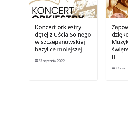
Koncert orkiestry
Zapow
dętej z Uścia Solnego
dziękc
w szczepanowskiej
Muzyki
bazylice mniejszej
święt
II
23 stycznia 2022
27 czer