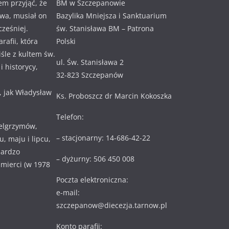
em przyjąć, że
BM w Szczepanowie
awa, musiał on
Bazylika Mniejsza i Sanktuarium
cześniej.
św. Stanisława BM – Patrona
rafii, która
Polski
ciśle z kultem św.
ul. Św. Stanisława 2
 historycy,
32-823 Szczepanów
, jak Władysław
Ks. Proboszcz dr Marcin Kokoszka
Telefon:
ielgrzymów,
– stacjonarny: 14-686-42-22
, maju i lipcu,
bardzo
– dyżurny: 506 450 008
 śmierci (w 1978
Poczta elektroniczna:
e-mail:
szczepanow@diecezja.tarnow.pl
Konto parafii: