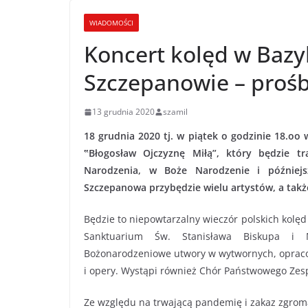
WIADOMOŚCI
Koncert kolęd w Bazyl
Szczepanowie – prośb
13 grudnia 2020
szamil
18 grudnia 2020 tj. w piątek o godzinie 18.oo 
‟Błogosław Ojczyznę Miłą”, który będzie t
Narodzenia, w Boże Narodzenie i później
Szczepanowa przybędzie wielu artystów, a takż
Będzie to niepowtarzalny wieczór polskich kolęd i
Sanktuarium Św. Stanisława Biskupa i 
Bożonarodzeniowe utwory w wytwornych, opracow
i opery. Wystąpi również Chór Państwowego Zespó
Ze względu na trwającą pandemię i zakaz zgrom