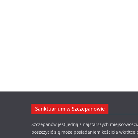
Sanktuarium w Szczepanowie
Szczepanów jest jedną z najstarszych miejscowości,
poszczycić się może posiadaniem kościoła wkrótce 