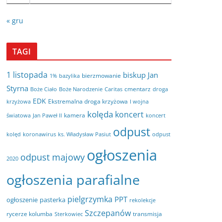
« gru
TAGI
1 listopada
biskup Jan
bierzmowanie
bazylika
1%
Styrna
cmentarz
Boże Ciało
Boże Narodzenie
Caritas
droga
EDK
Ekstremalna droga krzyżowa
krzyżowa
I wojna
kolęda
koncert
kamera
koncert
światowa
Jan Paweł II
odpust
kolęd
koronawirus
odpust
ks. Władysław Pasiut
ogłoszenia
odpust majowy
2020
ogłoszenia parafialne
pielgrzymka
PPT
ogłoszenie
pasterka
rekolekcje
Szczepanów
rycerze kolumba
transmisja
Sterkowiec