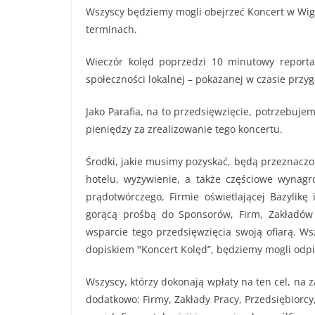
Wszyscy będziemy mogli obejrzeć Koncert w Wigi
terminach.
Wieczór kolęd poprzedzi 10 minutowy reporta
społeczności lokalnej – pokazanej w czasie przy
Jako Parafia, na to przedsięwzięcie, potrzebuje
pieniędzy za zrealizowanie tego koncertu.
Środki, jakie musimy pozyskać, będą przeznacz
hotelu, wyżywienie, a także częściowe wynagro
prądotwórczego, Firmie oświetlającej Bazylikę
gorącą prośbą do Sponsorów, Firm, Zakładów
wsparcie tego przedsięwzięcia swoją ofiarą. Wsz
dopiskiem ‟Koncert Kolęd”, będziemy mogli odpi
Wszyscy, którzy dokonają wpłaty na ten cel, na 
dodatkowo: Firmy, Zakłady Pracy, Przedsiębiorc