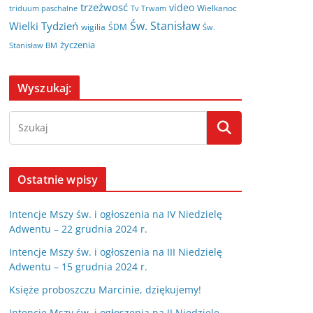
trzeźwosć
video
Wielkanoc
triduum paschalne
Tv Trwam
Św. Stanisław
Wielki Tydzień
wigilia
ŚDM
Św.
życzenia
Stanisław BM
Wyszukaj:
Ostatnie wpisy
Intencje Mszy św. i ogłoszenia na IV Niedzielę
Adwentu – 22 grudnia 2024 r.
Intencje Mszy św. i ogłoszenia na III Niedzielę
Adwentu – 15 grudnia 2024 r.
Księże proboszczu Marcinie, dziękujemy!
Intencje Mszy św. i ogłoszenia na II Niedzielę