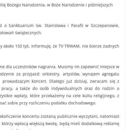
lię Bożego Narodzenia, w Boże Narodzenie i późniejszych
ż o Sanktuarium św. Stanisława i Parafii w Szczepanowie,
gotowań świątecznych.
my około 150 tyś. Informuję, że TV TRWAM, nie bierze żadnych
one dla uczestników nagrania. Musimy im zapewnić miejsce w
dzenie za przyjazd: orkiestry, artystów, wynajem agregatu
 i prowadzącym koncert. Dlatego już dzisiaj, zwracam się z
 pracy, a także do osób indywidualnych oraz do rodzin o
ystkie wpłaty, które przekażemy na cele kultu religijnego, z
sać sobie przy rozliczeniu podatku dochodowego.
zakończenie koncertu zostaną publicznie wyczytani, natomiast
y, którzy wpłacą większą kwotę, będą mieli dodatkową reklamę