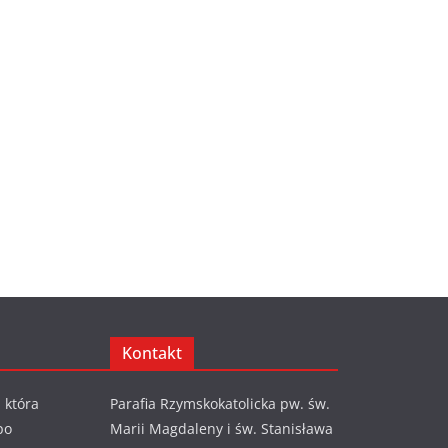
Kontakt
 która
Parafia Rzymskokatolicka pw. św.
po
Marii Magdaleny i św. Stanisława