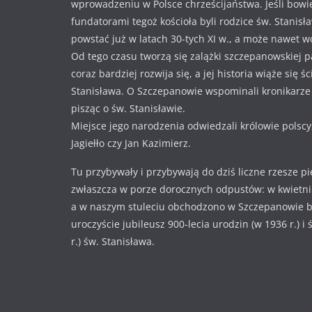
wprowadzeniu w Polsce chrześcijaństwa. Jeśli bowi
fundatorami tegoż kościoła byli rodzice św. Stanisł
powstać już w latach 30-tych XI w., a może nawet w
Od tego czasu tworzą się zalążki szczepanowskiej pa
coraz bardziej rozwija się, a jej historia wiąże się ś
Stanisława. O Szczepanowie wspominali kronikarze i
pisząc o św. Stanisławie.
Miejsce jego narodzenia odwiedzali królowie polscy
Jagiełło czy Jan Kazimierz.
Tu przybywały i przybywają do dziś liczne rzesze p
zwłaszcza w porze dorocznych odpustów: w kwietniu
a w naszym stuleciu obchodzono w Szczepanowie 
uroczyście jubileusz 900-lecia urodzin (w 1936 r.) i
r.) św. Stanisława.