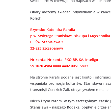
swoich firm w telewizji i na napisach współfina
Ofiary możemy składać indywidualnie w kancela
Kolęd”.
Rzymsko-Katolicka Parafia
p.w. Świętego Stanisława Biskupa i Męczennika
ul. Św. Stanisława 2
32-823 Szczepanów
Nr konta: Nr konta: PKO BP. SA. Inteligo
59 1020 4984 0000 4402 0051 5809
Na stronie Parafii podane jest konto i informacj
wspaniała promocja kultu św. Stanisława nas
transmisji Gorzkich Żali, otrzymywałem e-maile i
Niech i tym razem, w tym szczególnym czasie
Stanisława – naszego Rodaka, popłynie przesła