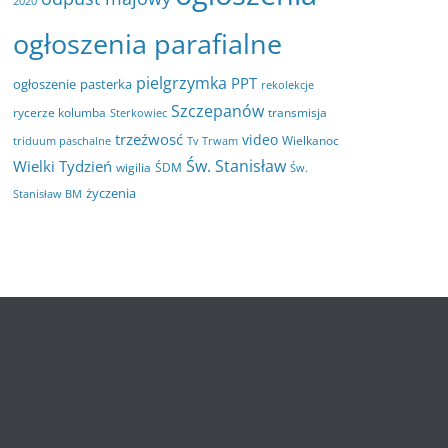
2020
ogłoszenia parafialne
pielgrzymka
PPT
ogłoszenie
pasterka
rekolekcje
Szczepanów
rycerze kolumba
transmisja
Sterkowiec
trzeźwosć
video
Wielkanoc
triduum paschalne
Tv Trwam
Św. Stanisław
Wielki Tydzień
wigilia
ŚDM
Św.
życzenia
Stanisław BM