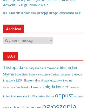
Adwentu – 8 grudnia 2024 r.
Ks. Marcin Kokoszka przejął urząd ekonoma KEP
Archiwa
A
r
c
TAGI
h
i
1 listopada
biskup Jan
bierzmowanie
bazylika
1%
w
Styrna
cmentarz
Boże Ciało
Boże Narodzenie
Caritas
droga
a
EDK
Ekstremalna droga krzyżowa
krzyżowa
I wojna
kolęda
koncert
kamera
koncert
światowa
Jan Paweł II
odpust
kolęd
koronawirus
odpust
ks. Władysław Pasiut
ogłoszenia
odpust majowy