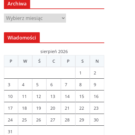
Archiwa
A
r
c
Wiadomości
h
i
sierpień 2026
w
P
W
Ś
C
P
S
N
a
1
2
3
4
5
6
7
8
9
10
11
12
13
14
15
16
17
18
19
20
21
22
23
24
25
26
27
28
29
30
31