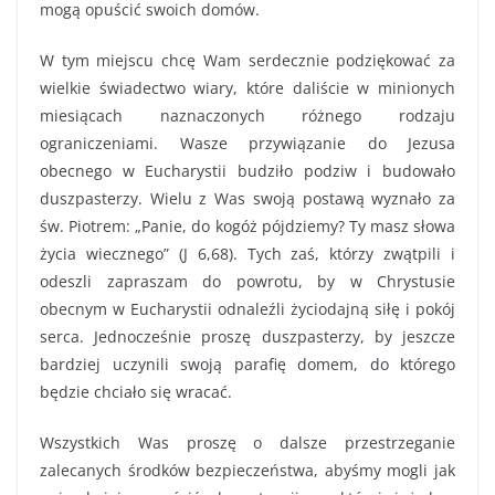
mogą opuścić swoich domów.
W tym miejscu chcę Wam serdecznie podziękować za
wielkie świadectwo wiary, które daliście w minionych
miesiącach naznaczonych różnego rodzaju
ograniczeniami. Wasze przywiązanie do Jezusa
obecnego w Eucharystii budziło podziw i budowało
duszpasterzy. Wielu z Was swoją postawą wyznało za
św. Piotrem: „Panie, do kogóż pójdziemy? Ty masz słowa
życia wiecznego” (J 6,68). Tych zaś, którzy zwątpili i
odeszli zapraszam do powrotu, by w Chrystusie
obecnym w Eucharystii odnaleźli życiodajną siłę i pokój
serca. Jednocześnie proszę duszpasterzy, by jeszcze
bardziej uczynili swoją parafię domem, do którego
będzie chciało się wracać.
Wszystkich Was proszę o dalsze przestrzeganie
zalecanych środków bezpieczeństwa, abyśmy mogli jak