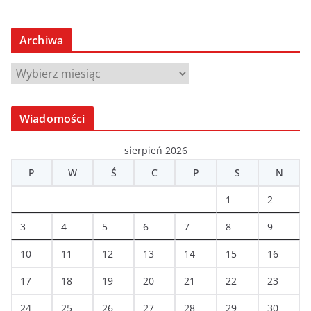
Archiwa
A
r
c
Wiadomości
h
i
sierpień 2026
w
P
W
Ś
C
P
S
N
a
1
2
3
4
5
6
7
8
9
10
11
12
13
14
15
16
17
18
19
20
21
22
23
24
25
26
27
28
29
30