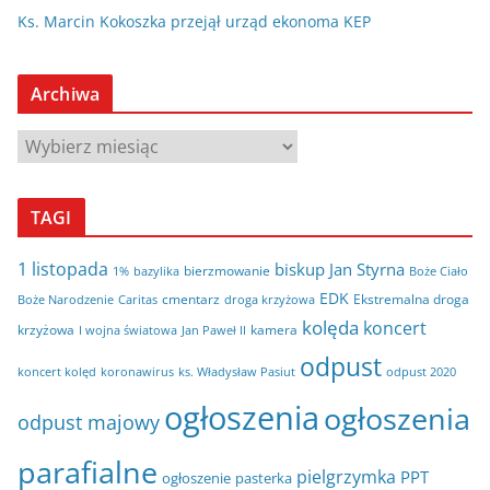
Ks. Marcin Kokoszka przejął urząd ekonoma KEP
Archiwa
A
r
c
TAGI
h
i
1 listopada
biskup Jan Styrna
bierzmowanie
bazylika
Boże Ciało
1%
w
EDK
cmentarz
Ekstremalna droga
Boże Narodzenie
Caritas
droga krzyżowa
a
kolęda
koncert
krzyżowa
kamera
I wojna światowa
Jan Paweł II
odpust
koncert kolęd
koronawirus
odpust 2020
ks. Władysław Pasiut
ogłoszenia
ogłoszenia
odpust majowy
parafialne
pielgrzymka
PPT
ogłoszenie
pasterka