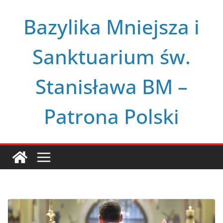
Przejdź
Bazylika Mniejsza i
do
treści
Sanktuarium św.
Stanisława BM –
Patrona Polski