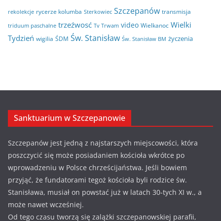
Szczepanów
rycerze kolumba
transmisja
rekolekcje
Sterkowiec
trzeźwosć
Wielki
video
Wielkanoc
triduum paschalne
Tv Trwam
Św. Stanisław
Tydzień
życzenia
wigilia
ŚDM
Św. Stanisław BM
Sanktuarium w Szczepanowie
Szczepanów jest jedną z najstarszych miejscowości, która
poszczycić się może posiadaniem kościoła wkrótce po
wprowadzeniu w Polsce chrześcijaństwa. Jeśli bowiem
przyjąć, że fundatorami tegoż kościoła byli rodzice św.
Stanisława, musiał on powstać już w latach 30-tych XI w., a
może nawet wcześniej.
Od tego czasu tworzą się zalążki szczepanowskiej parafii,