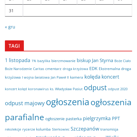
31
« gru
TAGI
1 listopada
biskup Jan Styrna
bierzmowanie
bazylika
Boże Ciało
1%
EDK
cmentarz
Ekstremalna droga
Boże Narodzenie
Caritas
droga krzyżowa
kolęda
koncert
krzyżowa
kamera
I wojna światowa
Jan Paweł II
odpust
koncert kolęd
koronawirus
odpust 2020
ks. Władysław Pasiut
ogłoszenia
ogłoszenia
odpust majowy
parafialne
pielgrzymka
PPT
ogłoszenie
pasterka
Szczepanów
rycerze kolumba
transmisja
rekolekcje
Sterkowiec