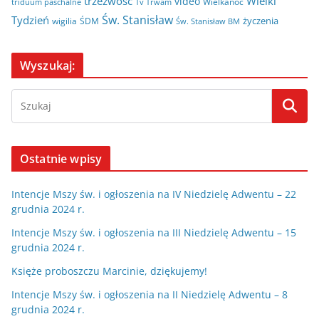
trzeźwosć
Wielki
video
Wielkanoc
triduum paschalne
Tv Trwam
Św. Stanisław
Tydzień
życzenia
wigilia
ŚDM
Św. Stanisław BM
Wyszukaj:
Ostatnie wpisy
Intencje Mszy św. i ogłoszenia na IV Niedzielę Adwentu – 22
grudnia 2024 r.
Intencje Mszy św. i ogłoszenia na III Niedzielę Adwentu – 15
grudnia 2024 r.
Księże proboszczu Marcinie, dziękujemy!
Intencje Mszy św. i ogłoszenia na II Niedzielę Adwentu – 8
grudnia 2024 r.