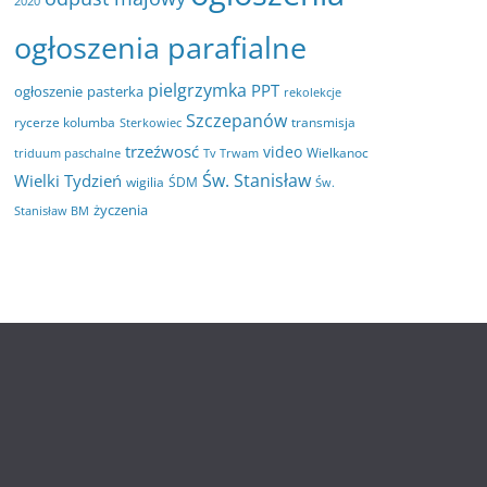
2020
ogłoszenia parafialne
pielgrzymka
PPT
ogłoszenie
pasterka
rekolekcje
Szczepanów
rycerze kolumba
transmisja
Sterkowiec
trzeźwosć
video
Wielkanoc
triduum paschalne
Tv Trwam
Św. Stanisław
Wielki Tydzień
wigilia
ŚDM
Św.
życzenia
Stanisław BM