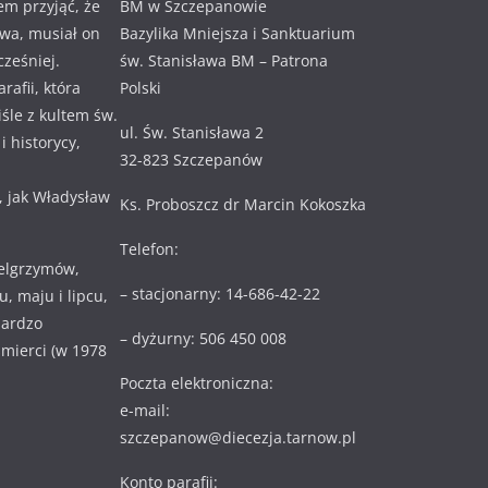
em przyjąć, że
BM w Szczepanowie
awa, musiał on
Bazylika Mniejsza i Sanktuarium
cześniej.
św. Stanisława BM – Patrona
rafii, która
Polski
ciśle z kultem św.
ul. Św. Stanisława 2
 historycy,
32-823 Szczepanów
, jak Władysław
Ks. Proboszcz dr Marcin Kokoszka
Telefon:
ielgrzymów,
– stacjonarny: 14-686-42-22
, maju i lipcu,
bardzo
– dyżurny: 506 450 008
 śmierci (w 1978
Poczta elektroniczna:
e-mail:
szczepanow@diecezja.tarnow.pl
Konto parafii: