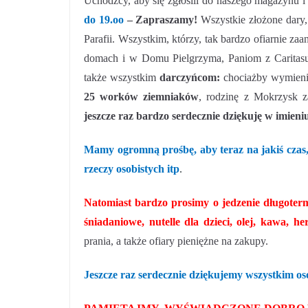
Uchodźcy, aby się zgłosili do naszego magazynu i 
do 19.oo
– Zapraszamy!
Wszystkie złożone dary, 
Parafii. Wszystkim, którzy, tak bardzo ofiarnie 
domach i w Domu Pielgrzyma, Paniom z Caritasu 
także wszystkim
darczyńcom:
chociażby wymieni
25 worków ziemniaków
, rodzinę z Mokrzysk z
jeszcze raz bardzo serdecznie dziękuję w imieni
M
amy ogromną prośbę, aby teraz na jakiś czas
rzeczy osobistych itp
.
Natomiast bardzo prosimy o jedzenie długoter
śniadaniowe, nutelle dla dzieci, olej, kawa, 
prania, a także ofiary pieniężne na zakupy.
Jeszcze raz serdecznie dziękujemy wszystkim 