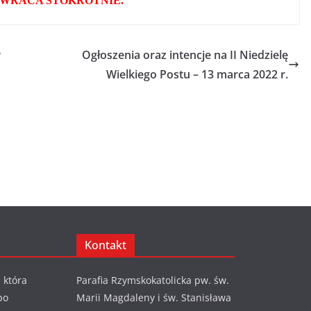
WRACA STOKROTNIE.
w
Ogłoszenia oraz intencje na II Niedzielę
Wielkiego Postu – 13 marca 2022 r.
Kontakt
 która
Parafia Rzymskokatolicka pw. św.
po
Marii Magdaleny i św. Stanisława