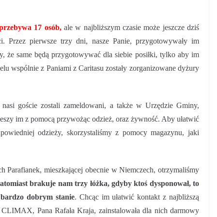
przebywa 17 osób,
ale w najbliższym czasie może jeszcze dziś
i. Przez pierwsze trzy dni, nasze Panie, przygotowywały im
y, że same będą przygotowywać dla siebie posiłki, tylko aby im
elu wspólnie z Paniami z Caritasu zostały zorganizowane dyżury
, nasi goście zostali zameldowani, a także w Urzędzie Gminy,
ieszy im z pomocą przywożąc odzież, oraz żywność. Aby ułatwić
owiedniej odzieży, skorzystaliśmy z pomocy magazynu, jaki
ch Parafianek, mieszkającej obecnie w Niemczech, otrzymaliśmy
atomiast brakuje nam trzy łóżka, gdyby ktoś dysponował, to
w
bardzo dobrym stanie
. Chcąc im ułatwić kontakt z najbliższą
rma CLIMAX, Pana Rafała Kraja, zainstalowała dla nich darmowy