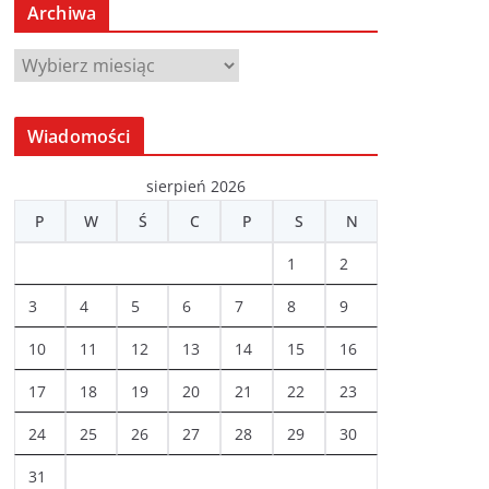
Archiwa
A
r
c
Wiadomości
h
i
sierpień 2026
w
P
W
Ś
C
P
S
N
a
1
2
3
4
5
6
7
8
9
10
11
12
13
14
15
16
17
18
19
20
21
22
23
24
25
26
27
28
29
30
31