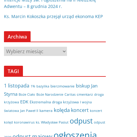
Adwentu – 8 grudnia 2024 r.
Ks. Marcin Kokoszka przejął urząd ekonoma KEP
Archiwa
A
r
c
TAGI
h
i
1 listopada
biskup Jan
bierzmowanie
bazylika
1%
w
Styrna
cmentarz
Boże Ciało
Boże Narodzenie
Caritas
droga
a
EDK
Ekstremalna droga krzyżowa
krzyżowa
I wojna
kolęda
koncert
kamera
koncert
światowa
Jan Paweł II
odpust
kolęd
koronawirus
odpust
ks. Władysław Pasiut
ogłoszenia
odpust majowy