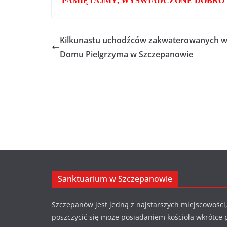
PAMIĘTAJMY, WYŚWIADCZONE DOBRO 
Kilkunastu uchodźców zakwaterowanych 
Domu Pielgrzyma w Szczepanowie
Sanktuarium w Szczepanowie
Szczepanów jest jedną z najstarszych miejscowości,
poszczycić się może posiadaniem kościoła wkrótce 