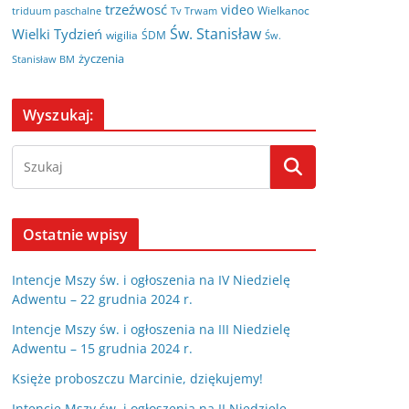
trzeźwosć
video
Wielkanoc
triduum paschalne
Tv Trwam
Św. Stanisław
Wielki Tydzień
wigilia
ŚDM
Św.
życzenia
Stanisław BM
Wyszukaj:
Ostatnie wpisy
Intencje Mszy św. i ogłoszenia na IV Niedzielę
Adwentu – 22 grudnia 2024 r.
Intencje Mszy św. i ogłoszenia na III Niedzielę
Adwentu – 15 grudnia 2024 r.
Księże proboszczu Marcinie, dziękujemy!
Intencje Mszy św. i ogłoszenia na II Niedzielę