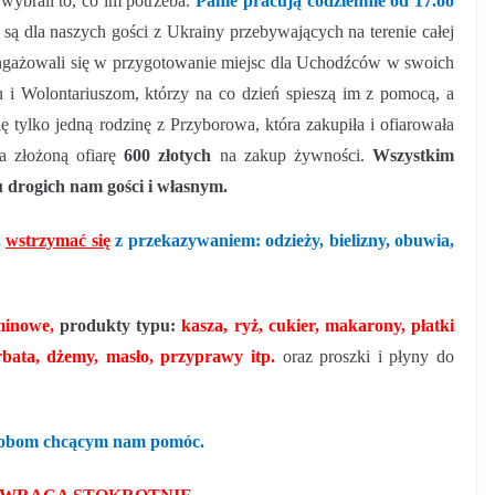
wybrali to, co im potrzeba.
Panie pracują codziennie od 17.oo
są dla naszych gości z Ukrainy przebywających na terenie całej
zaangażowali się w przygotowanie miejsc dla Uchodźców w swoich
i Wolontariuszom, którzy na co dzień spieszą im z pomocą, a
ę tylko
jedną rodzinę z Przyborowa, która zakupiła i ofiarowała
a złożoną ofiarę
600 złotych
na zakup żywności.
Wszystkim
u drogich nam gości i własnym.
,
wstrzymać się
z przekazywaniem: odzieży, bielizny, obuwia,
minowe,
produkty typu:
kasza, ryż, cukier, makarony, płatki
herbata, dżemy, masło, przyprawy itp.
oraz proszki i płyny do
osobom chcącym nam pomóc.