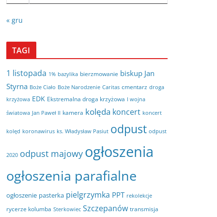
« gru
TAGI
1 listopada
biskup Jan
bierzmowanie
bazylika
1%
Styrna
cmentarz
Boże Ciało
Boże Narodzenie
Caritas
droga
EDK
Ekstremalna droga krzyżowa
krzyżowa
I wojna
kolęda
koncert
kamera
koncert
światowa
Jan Paweł II
odpust
kolęd
koronawirus
odpust
ks. Władysław Pasiut
ogłoszenia
odpust majowy
2020
ogłoszenia parafialne
pielgrzymka
PPT
ogłoszenie
pasterka
rekolekcje
Szczepanów
rycerze kolumba
transmisja
Sterkowiec