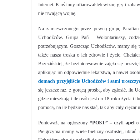
Internet. Ktoś inny ofiarował telewizor, gry i zab
nie trwającą wojnę.
Na zamieszczonego przez pewną grupę Parafia
Uchodźców. Grupa Pań – Wolontariuszy, codzien
potrzebującym. Goszcząc Uchodźców, mamy się tro
także nasza troska o ich zdrowie i życie. Chcia
Brzezińskiej, że bezinteresownie zajęła się przezi
aplikując im odpowiednie lekarstwa, a nawet osob
domach przyjęliście Uchodźców i sami troszczyci
się jeszcze raz, z gorącą prośbą, aby zgłosić, ilu
gdzie mieszkają i ile osób jest do 18 roku życia i i
pomocą, na ile będzie nas stać, tak aby cały ciężar
Ponieważ, na ogłoszony
“POST”
– czyli
apel 
Pielgrzyma mamy wiele bielizny osobistej, ubrań i 