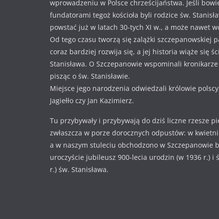
wprowadzeniu w Polsce chrześcijaństwa. Jeśli bowi
fundatorami tegoż kościoła byli rodzice św. Stanisł
powstać już w latach 30-tych XI w., a może nawet w
Od tego czasu tworzą się zalążki szczepanowskiej pa
coraz bardziej rozwija się, a jej historia wiąże się ś
Stanisława. O Szczepanowie wspominali kronikarze i
pisząc o św. Stanisławie.
Miejsce jego narodzenia odwiedzali królowie polscy
Jagiełło czy Jan Kazimierz.
Tu przybywały i przybywają do dziś liczne rzesze p
zwłaszcza w porze dorocznych odpustów: w kwietniu
a w naszym stuleciu obchodzono w Szczepanowie 
uroczyście jubileusz 900-lecia urodzin (w 1936 r.) i
r.) św. Stanisława.