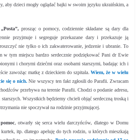
awy, aby dzieci mogły oglądać bajki w swoim języku ukraińskim, a
n
„Posta”,
prosząc o pomocy, codziennie składane są dary dla
nie przyjmuje i segreguje przekazane dary i przekazuje ją
szczyć nie tylko o ich zakwaterowanie, jedzenie i ubranie. To
łem w tym miejscu bardzo serdecznie podziękować Pani dr Ewie
ębionymi i chorymi dziećmi oraz osobami starszymi, badając ich i
iście zawożąc matkę z dzieckiem do szpitala.
Wiem, że w wielu
e się o nich.
Nie wszyscy ten fakt zgłosili do Parafii. Zwracam
 Uchodźców przebywa na terenie Parafii. Chodzi o podanie adresu,
lu starszych. Wszystkich będziemy chcieli objąć serdeczną troską i
 utrzymania nie spoczywał na rodzinie przyjmującej.
o pomoc
, otwarły się serca wielu darczyńców, dlatego w Domu
kurtek, itp. dlatego apeluję do tych rodzin, u których mieszkają