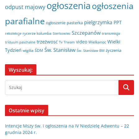
ogłoszenia
ogłoszenia
odpust majowy
parafialne
pielgrzymka
PPT
ogłoszenie
pasterka
Szczepanów
rycerze kolumba
transmisja
rekolekcje
Sterkowiec
trzeźwosć
Wielki
video
Wielkanoc
triduum paschalne
Tv Trwam
Św. Stanisław
Tydzień
życzenia
wigilia
ŚDM
Św. Stanisław BM
Wyszukaj:
Ostatnie wpisy
Intencje Mszy św. i ogłoszenia na IV Niedzielę Adwentu – 22
grudnia 2024 r.