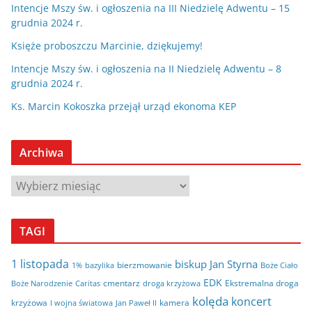
Intencje Mszy św. i ogłoszenia na III Niedzielę Adwentu – 15
grudnia 2024 r.
Księże proboszczu Marcinie, dziękujemy!
Intencje Mszy św. i ogłoszenia na II Niedzielę Adwentu – 8
grudnia 2024 r.
Ks. Marcin Kokoszka przejął urząd ekonoma KEP
Archiwa
A
r
c
TAGI
h
i
1 listopada
biskup Jan Styrna
bierzmowanie
bazylika
Boże Ciało
1%
w
EDK
cmentarz
Ekstremalna droga
Boże Narodzenie
Caritas
droga krzyżowa
a
kolęda
koncert
krzyżowa
kamera
I wojna światowa
Jan Paweł II