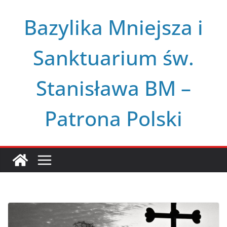
Przejdź
Bazylika Mniejsza i
do
treści
Sanktuarium św.
Stanisława BM –
Patrona Polski