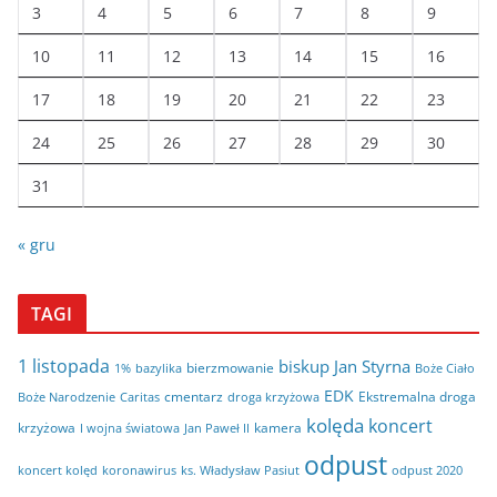
3
4
5
6
7
8
9
10
11
12
13
14
15
16
17
18
19
20
21
22
23
24
25
26
27
28
29
30
31
« gru
TAGI
1 listopada
biskup Jan Styrna
bierzmowanie
bazylika
Boże Ciało
1%
EDK
cmentarz
Ekstremalna droga
Boże Narodzenie
Caritas
droga krzyżowa
kolęda
koncert
krzyżowa
kamera
I wojna światowa
Jan Paweł II
odpust
koncert kolęd
koronawirus
odpust 2020
ks. Władysław Pasiut