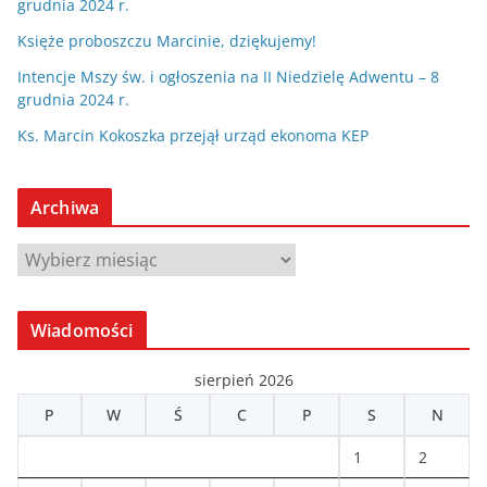
grudnia 2024 r.
Księże proboszczu Marcinie, dziękujemy!
Intencje Mszy św. i ogłoszenia na II Niedzielę Adwentu – 8
grudnia 2024 r.
Ks. Marcin Kokoszka przejął urząd ekonoma KEP
Archiwa
A
r
c
Wiadomości
h
i
sierpień 2026
w
P
W
Ś
C
P
S
N
a
1
2