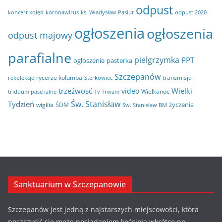
odpust
koncert kolęd
koronawirus
odpust 2020
ks. Władysław Pasiut
ogłoszenia
ogłoszenia
odpust majowy
parafialne
pielgrzymka
PPT
ogłoszenie
pasterka
Szczepanów
rycerze kolumba
transmisja
rekolekcje
Sterkowiec
trzeźwosć
Wielki
video
Wielkanoc
triduum paschalne
Tv Trwam
Św. Stanisław
Tydzień
życzenia
wigilia
ŚDM
Św. Stanisław BM
Sanktuarium w Szczepanowie
Szczepanów jest jedną z najstarszych miejscowości, która
poszczycić się może posiadaniem kościoła wkrótce po