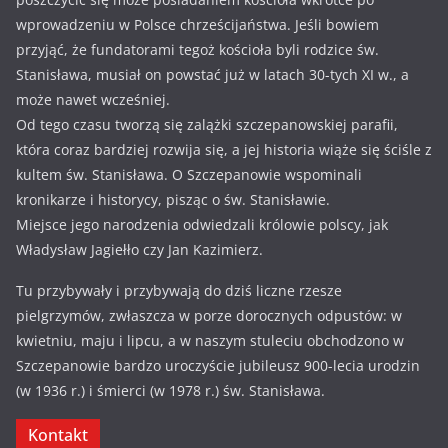
wprowadzeniu w Polsce chrześcijaństwa. Jeśli bowiem
przyjąć, że fundatorami tegoż kościoła byli rodzice św.
Stanisława, musiał on powstać już w latach 30-tych XI w., a
może nawet wcześniej.
Od tego czasu tworzą się zalążki szczepanowskiej parafii,
która coraz bardziej rozwija się, a jej historia wiąże się ściśle z
kultem św. Stanisława. O Szczepanowie wspominali
kronikarze i historycy, pisząc o św. Stanisławie.
Miejsce jego narodzenia odwiedzali królowie polscy, jak
Władysław Jagiełło czy Jan Kazimierz.
Tu przybywały i przybywają do dziś liczne rzesze
pielgrzymów, zwłaszcza w porze dorocznych odpustów: w
kwietniu, maju i lipcu, a w naszym stuleciu obchodzono w
Szczepanowie bardzo uroczyście jubileusz 900-lecia urodzin
(w 1936 r.) i śmierci (w 1978 r.) św. Stanisława.
Kontakt