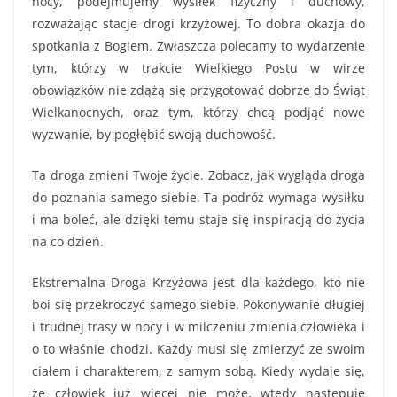
nocy, podejmujemy wysiłek fizyczny i duchowy,
rozważając stacje drogi krzyżowej. To dobra okazja do
spotkania z Bogiem. Zwłaszcza polecamy to wydarzenie
tym, którzy w trakcie Wielkiego Postu w wirze
obowiązków nie zdążą się przygotować dobrze do Świąt
Wielkanocnych, oraz tym, którzy chcą podjąć nowe
wyzwanie, by pogłębić swoją duchowość.
Ta droga zmieni Twoje życie. Zobacz, jak wygląda droga
do poznania samego siebie. Ta podróż wymaga wysiłku
i ma boleć, ale dzięki temu staje się inspiracją do życia
na co dzień.
Ekstremalna Droga Krzyżowa jest dla każdego, kto nie
boi się przekroczyć samego siebie. Pokonywanie długiej
i trudnej trasy w nocy i w milczeniu zmienia człowieka i
o to właśnie chodzi. Każdy musi się zmierzyć ze swoim
ciałem i charakterem, z samym sobą. Kiedy wydaje się,
że człowiek już więcej nie może, wtedy następuje