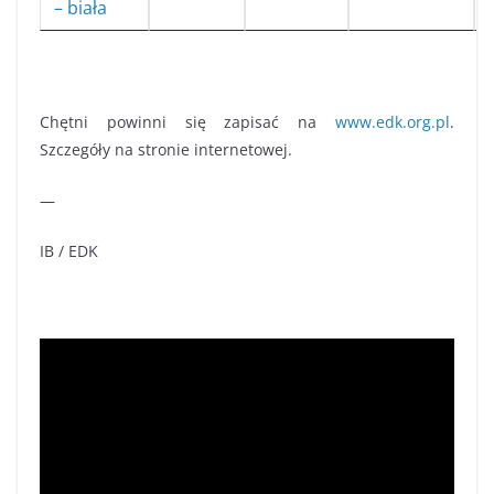
– biała
Chętni powinni się zapisać na
www.edk.org.pl
.
Szczegóły na stronie internetowej.
—
IB / EDK