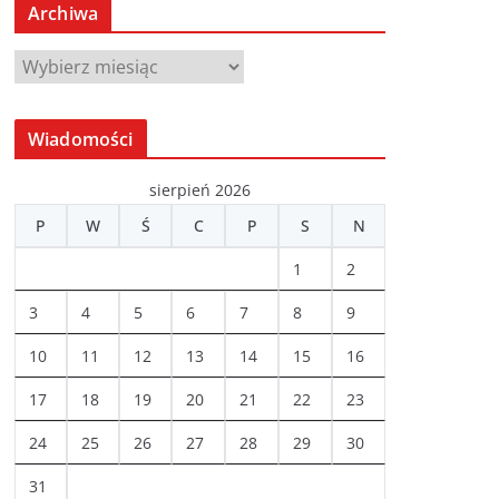
Archiwa
A
r
c
Wiadomości
h
i
sierpień 2026
w
P
W
Ś
C
P
S
N
a
1
2
3
4
5
6
7
8
9
10
11
12
13
14
15
16
17
18
19
20
21
22
23
24
25
26
27
28
29
30
31