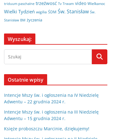
trzeźwosć
video
Wielkanoc
triduum paschalne
Tv Trwam
Św. Stanisław
Wielki Tydzień
wigilia
ŚDM
Św.
życzenia
Stanisław BM
Wyszukaj:
Ostatnie wpisy
Intencje Mszy św. i ogłoszenia na IV Niedzielę
Adwentu – 22 grudnia 2024 r.
Intencje Mszy św. i ogłoszenia na III Niedzielę
Adwentu – 15 grudnia 2024 r.
Księże proboszczu Marcinie, dziękujemy!
Intencje Mszy św. i ogłoszenia na II Niedzielę