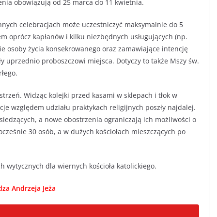
nia obowiązują od 25 marca do 11 kwietnia.
innych celebracjach może uczestniczyć maksymalnie do 5
em oprócz kapłanów i kilku niezbędnych usługujących (np.
znie osoby życia konsekrowanego oraz zamawiające intencję
ły uprzednio proboszczowi miejsca. Dotyczy to także Mszy św.
rłego.
rzeń. Widząc kolejki przed kasami w sklepach i tłok w
cje względem udziału praktykach religijnych poszły najdalej.
siedzących, a nowe obostrzenia ograniczają ich możliwości o
ocześnie 30 osób, a w dużych kościołach mieszczących po
 wytycznych dla wiernych kościoła katolickiego.
dza Andrzeja Jeża