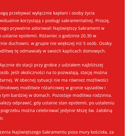
mogą przebywać wyłącznie kapłani i osoby życia
widualnie korzystają z posługi sakramentalnej. Proszę,
anego prywatnie adorowali Najświętszy Sakrament w
 o ustanie epidemii. Różaniec o godzinie 20.30 w
nie duchowni, w grupie nie większej niż 5 osób. Osoby
odlitwę tę odmawiały w swoich kaplicach domowych.
cznie do stacji przy grobie z udziałem najbliższej
 osób. Jeśli okoliczności na to pozwalają, stację można
arnej. W obecnej sytuacji nie ma również możliwości
ólnotowej modlitwie różańcowej w gronie sąsiadów i
a tym bardziej w domach. Pozostaje modlitwa rodzinna.
ależy odprawić, gdy ustanie stan epidemii, po ustaleniu
u pogrzebu można celebrować jedynie Mszę św. żałobną
o.
zenia Najświętszego Sakramentu poza mury kościoła, za