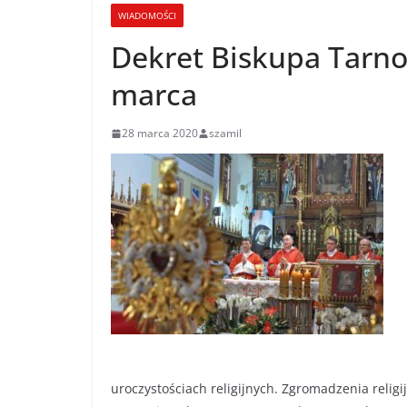
WIADOMOŚCI
Dekret Biskupa Tarno
marca
28 marca 2020
szamil
uroczystościach religijnych. Zgromadzenia relig