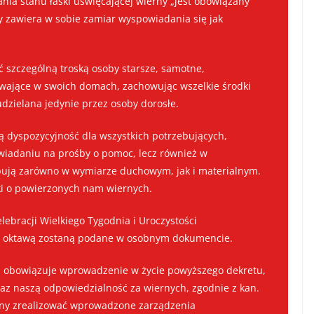
nia stanu łaski uświęcającej wierny „jest obowiązany
y zawiera w sobie zamiar wyspowiadania się jak
yć szczególną troską osoby starsze, samotne,
wające w swoich domach, zachowując wszelkie środki
dzielana jedynie przez osoby dorosłe.
ą dyspozycyjność dla wszystkich potrzebujących,
wiadaniu na prośby o pomoc, lecz również w
ebują zarówno w wymiarze duchowym, jak i materialnym.
oski o powierzonych nam wiernych.
lebracji Wielkiego Tygodnia i Uroczystości
z oktawą zostaną podane w osobnym dokumencie.
h obowiązuje wprowadzenie w życie powyższego dekretu,
raz naszą odpowiedzialność za wiernych, zgodnie z kan.
inny zrealizować wprowadzone zarządzenia