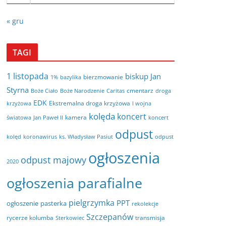
« gru
TAGI
1 listopada
biskup Jan
bierzmowanie
bazylika
1%
Styrna
cmentarz
Boże Ciało
Boże Narodzenie
Caritas
droga
EDK
Ekstremalna droga krzyżowa
krzyżowa
I wojna
kolęda
koncert
kamera
koncert
światowa
Jan Paweł II
odpust
kolęd
koronawirus
odpust
ks. Władysław Pasiut
ogłoszenia
odpust majowy
2020
ogłoszenia parafialne
pielgrzymka
PPT
ogłoszenie
pasterka
rekolekcje
Szczepanów
rycerze kolumba
transmisja
Sterkowiec