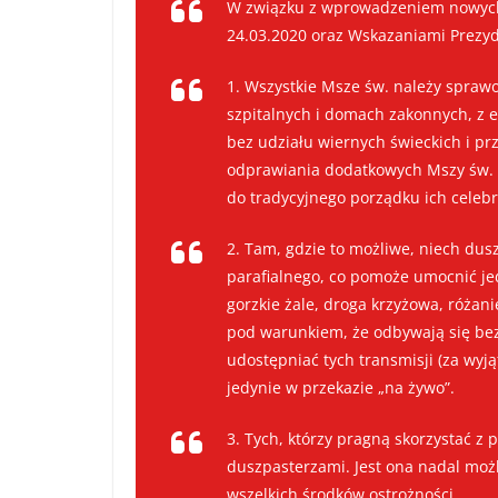
W związku z wprowadzeniem nowych
24.03.2020 oraz Wskazaniami Prezy
1. Wszystkie Msze św. należy sprawo
szpitalnych i domach zakonnych, z
bez udziału wiernych świeckich i p
odprawiania dodatkowych Mszy św. i
do tradycyjnego porządku ich celeb
2. Tam, gdzie to możliwe, niech dusz
parafialnego, co pomoże umocnić jed
gorzkie żale, droga krzyżowa, różan
pod warunkiem, że odbywają się bez
udostępniać tych transmisji (za wyj
jedynie w przekazie „na żywo”.
3. Tych, którzy pragną skorzystać z 
duszpasterzami. Jest ona nadal moż
wszelkich środków ostrożności.