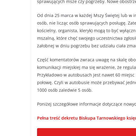
sprawujących msze czy pogrzeby. Nowe obostrze
Od dnia 25 marca w każdej Mszy Świętej lub w 
osób, nie licząc osób sprawujących posługę. Zat
kościelny, organista, kleryk) mogą to być wyłąc
mszalną, które chęć swojego uczestnictwa zgłosi
żałobnej w dniu pogrzebu bez udziału ciała zma
Część komentatorów zwraca uwagę na skalę obost
komunikacji miejskiej ma się wrażenie, że regula
Przykładowo w autobusach jest nawet 60 miejsc 
połowę. Czyli w autobusie może przebywać jedn
1000 osób zaledwie 5 osób.
Poniżej szczegółowe informacje dotyczące nowych
Pełna treść dekretu Biskupa Tarnowskiego księ