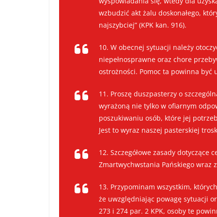
wyspowiadania się, wtedy dla uzyska
wzbudzić akt żalu doskonałego, któr
najszybciej” (KPK kan. 916).
10. W obecnej sytuacji należy otocz
niepełnosprawne oraz chore przeby
ostrożności. Pomoc ta powinna być u
11. Proszę duszpasterzy o szczególn
wyrażoną nie tylko w ofiarnym odpo
poszukiwaniu osób, które jej potrz
Jest to wyraz naszej pasterskiej tr
12. Szczegółowe zasady dotyczące ce
Zmartwychwstania Pańskiego wraz 
13. Przypominam wszystkim, któryc
że uwzględniając powagę sytuacji o
273 i 274 par. 2 KPK, osoby te pow