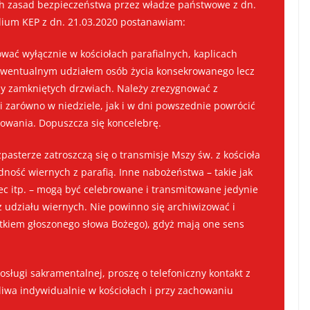
 zasad bezpieczeństwa przez władze państwowe z dn.
dium KEP z dn. 21.03.2020 postanawiam:
wać wyłącznie w kościołach parafialnych, kaplicach
 ewentualnym udziałem osób życia konsekrowanego lecz
rzy zamkniętych drzwiach. Należy zrezygnować z
 zarówno w niedziele, jak i w dni powszednie powrócić
rowania. Dopuszcza się koncelebrę.
pasterze zatroszczą się o transmisje Mszy św. z kościoła
ność wiernych z parafią. Inne nabożeństwa – takie jak
iec itp. – mogą być celebrowane i transmitowane jedynie
 udziału wiernych. Nie powinno się archiwizować i
ątkiem głoszonego słowa Bożego), gdyż mają one sens
posługi sakramentalnej, proszę o telefoniczny kontakt z
liwa indywidualnie w kościołach i przy zachowaniu