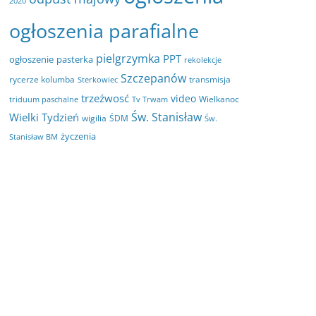
2020
ogłoszenia parafialne
pielgrzymka
PPT
ogłoszenie
pasterka
rekolekcje
Szczepanów
rycerze kolumba
transmisja
Sterkowiec
trzeźwosć
video
Wielkanoc
triduum paschalne
Tv Trwam
Św. Stanisław
Wielki Tydzień
wigilia
ŚDM
Św.
życzenia
Stanisław BM