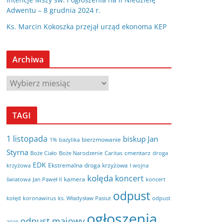
Adwentu – 8 grudnia 2024 r.
Ks. Marcin Kokoszka przejął urząd ekonoma KEP
Archiwa
A
r
c
TAGI
h
i
1 listopada
biskup Jan
bierzmowanie
bazylika
1%
w
Styrna
cmentarz
Boże Ciało
Boże Narodzenie
Caritas
droga
a
EDK
Ekstremalna droga krzyżowa
krzyżowa
I wojna
kolęda
koncert
kamera
koncert
światowa
Jan Paweł II
odpust
kolęd
koronawirus
odpust
ks. Władysław Pasiut
ogłoszenia
odpust majowy