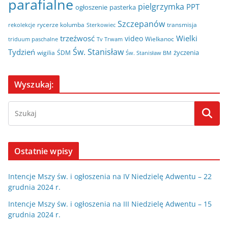
parafialne
pielgrzymka
PPT
ogłoszenie
pasterka
Szczepanów
rycerze kolumba
transmisja
rekolekcje
Sterkowiec
trzeźwosć
Wielki
video
Wielkanoc
triduum paschalne
Tv Trwam
Św. Stanisław
Tydzień
życzenia
wigilia
ŚDM
Św. Stanisław BM
Wyszukaj:
Ostatnie wpisy
Intencje Mszy św. i ogłoszenia na IV Niedzielę Adwentu – 22
grudnia 2024 r.
Intencje Mszy św. i ogłoszenia na III Niedzielę Adwentu – 15
grudnia 2024 r.