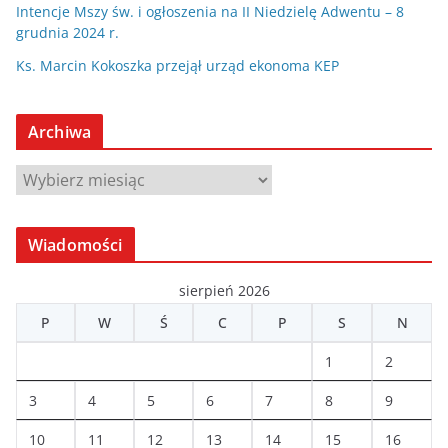
Intencje Mszy św. i ogłoszenia na II Niedzielę Adwentu – 8
grudnia 2024 r.
Ks. Marcin Kokoszka przejął urząd ekonoma KEP
Archiwa
A
r
c
Wiadomości
h
i
sierpień 2026
w
P
W
Ś
C
P
S
N
a
1
2
3
4
5
6
7
8
9
10
11
12
13
14
15
16