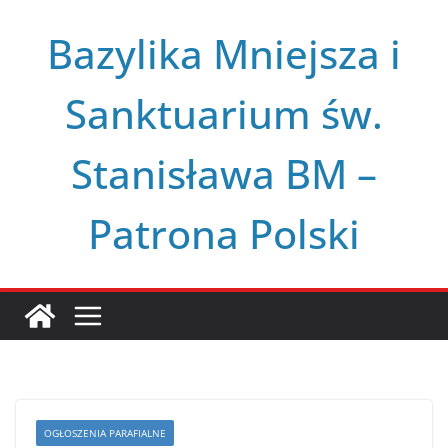
Przejdź
Bazylika Mniejsza i
do
treści
Sanktuarium św.
Stanisława BM –
Patrona Polski
OGŁOSZENIA PARAFIALNE