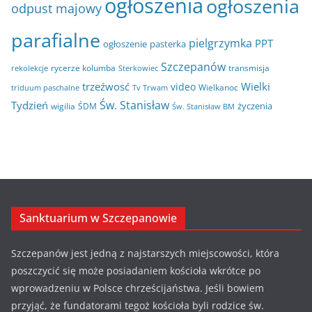
ogłoszenia
ogłoszenia
odpust majowy
parafialne
pielgrzymka
PPT
ogłoszenie
pasterka
Szczepanów
rycerze kolumba
transmisja
rekolekcje
Sterkowiec
trzeźwosć
Wielki
video
Wielkanoc
triduum paschalne
Tv Trwam
Św. Stanisław
Tydzień
życzenia
wigilia
ŚDM
Św. Stanisław BM
Sanktuarium w Szczepanowie
Szczepanów jest jedną z najstarszych miejscowości, która
poszczycić się może posiadaniem kościoła wkrótce po
wprowadzeniu w Polsce chrześcijaństwa. Jeśli bowiem
przyjąć, że fundatorami tegoż kościoła byli rodzice św.