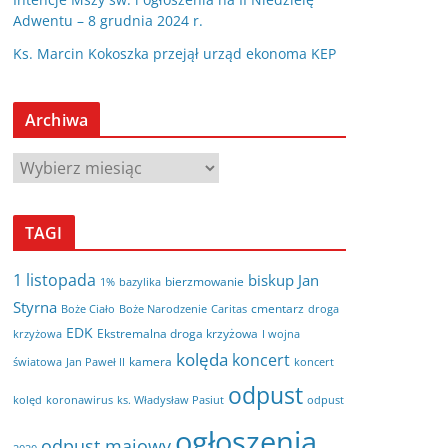
Adwentu – 8 grudnia 2024 r.
Ks. Marcin Kokoszka przejął urząd ekonoma KEP
Archiwa
A
r
c
TAGI
h
i
1 listopada
biskup Jan
bierzmowanie
bazylika
1%
w
Styrna
cmentarz
Boże Ciało
Boże Narodzenie
Caritas
droga
a
EDK
Ekstremalna droga krzyżowa
krzyżowa
I wojna
kolęda
koncert
kamera
koncert
światowa
Jan Paweł II
odpust
kolęd
koronawirus
odpust
ks. Władysław Pasiut
ogłoszenia
odpust majowy