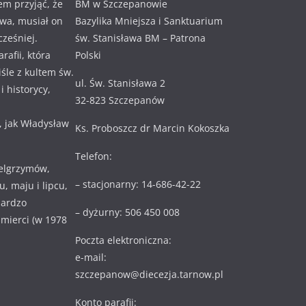
em przyjąć, że
BM w Szczepanowie
awa, musiał on
Bazylika Mniejsza i Sanktuarium
cześniej.
św. Stanisława BM – Patrona
rafii, która
Polski
ciśle z kultem św.
ul. Św. Stanisława 2
 historycy,
32-823 Szczepanów
, jak Władysław
Ks. Proboszcz dr Marcin Kokoszka
Telefon:
ielgrzymów,
– stacjonarny: 14-686-42-22
, maju i lipcu,
bardzo
– dyżurny: 506 450 008
 śmierci (w 1978
Poczta elektroniczna:
e-mail:
szczepanow@diecezja.tarnow.pl
Konto parafii: