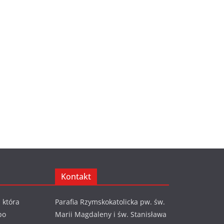
Kontakt
 która
Parafia Rzymskokatolicka pw. św.
po
Marii Magdaleny i św. Stanisława