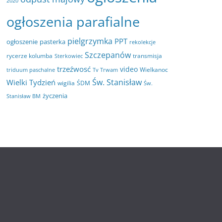
2020
ogłoszenia parafialne
pielgrzymka
PPT
ogłoszenie
pasterka
rekolekcje
Szczepanów
rycerze kolumba
transmisja
Sterkowiec
trzeźwosć
video
Wielkanoc
triduum paschalne
Tv Trwam
Św. Stanisław
Wielki Tydzień
wigilia
ŚDM
Św.
życzenia
Stanisław BM