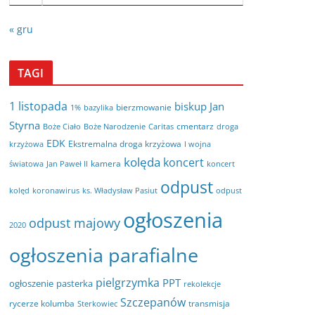
« gru
TAGI
1 listopada
biskup Jan
bierzmowanie
bazylika
1%
Styrna
cmentarz
Boże Ciało
Boże Narodzenie
Caritas
droga
EDK
Ekstremalna droga krzyżowa
krzyżowa
I wojna
kolęda
koncert
kamera
koncert
światowa
Jan Paweł II
odpust
kolęd
koronawirus
odpust
ks. Władysław Pasiut
ogłoszenia
odpust majowy
2020
ogłoszenia parafialne
pielgrzymka
PPT
ogłoszenie
pasterka
rekolekcje
Szczepanów
rycerze kolumba
transmisja
Sterkowiec