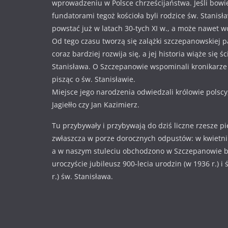
wprowadzeniu w Polsce chrześcijaństwa. Jeśli bowi
fundatorami tegoż kościoła byli rodzice św. Stanisł
powstać już w latach 30-tych XI w., a może nawet w
Od tego czasu tworzą się zalążki szczepanowskiej pa
coraz bardziej rozwija się, a jej historia wiąże się ś
Stanisława. O Szczepanowie wspominali kronikarze i
pisząc o św. Stanisławie.
Miejsce jego narodzenia odwiedzali królowie polscy
Jagiełło czy Jan Kazimierz.
Tu przybywały i przybywają do dziś liczne rzesze p
zwłaszcza w porze dorocznych odpustów: w kwietniu
a w naszym stuleciu obchodzono w Szczepanowie 
uroczyście jubileusz 900-lecia urodzin (w 1936 r.) i
r.) św. Stanisława.