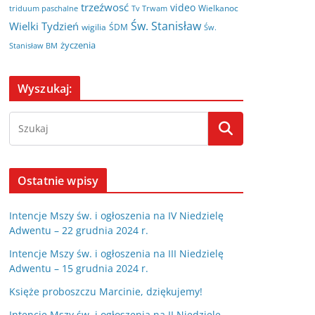
trzeźwosć
video
Wielkanoc
triduum paschalne
Tv Trwam
Św. Stanisław
Wielki Tydzień
wigilia
ŚDM
Św.
życzenia
Stanisław BM
Wyszukaj:
Ostatnie wpisy
Intencje Mszy św. i ogłoszenia na IV Niedzielę
Adwentu – 22 grudnia 2024 r.
Intencje Mszy św. i ogłoszenia na III Niedzielę
Adwentu – 15 grudnia 2024 r.
Księże proboszczu Marcinie, dziękujemy!
Intencje Mszy św. i ogłoszenia na II Niedzielę