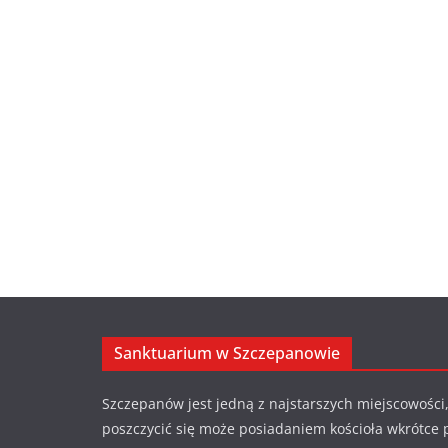
Sanktuarium w Szczepanowie
Szczepanów jest jedną z najstarszych miejscowości,
poszczycić się może posiadaniem kościoła wkrótce 