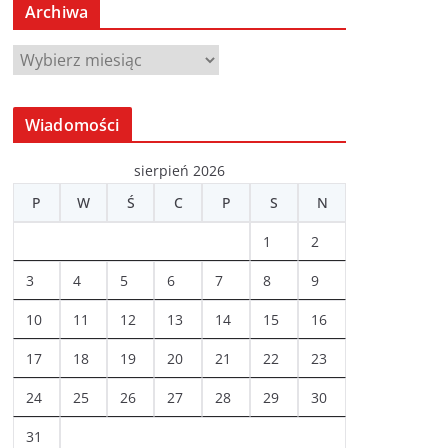
Archiwa
A
r
c
Wiadomości
h
i
sierpień 2026
w
P
W
Ś
C
P
S
N
a
1
2
3
4
5
6
7
8
9
10
11
12
13
14
15
16
17
18
19
20
21
22
23
24
25
26
27
28
29
30
31