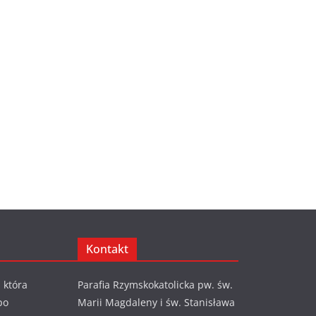
Kontakt
 która
Parafia Rzymskokatolicka pw. św.
po
Marii Magdaleny i św. Stanisława