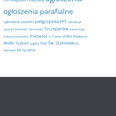
2020
ogłoszenia parafialne
pielgrzymka
PPT
ogłoszenie
pasterka
rekolekcje
Szczepanów
rycerze kolumba
transmisja
Sterkowiec
trzeźwosć
video
Wielkanoc
triduum paschalne
Tv Trwam
Św. Stanisław
Wielki Tydzień
wigilia
ŚDM
Św.
życzenia
Stanisław BM