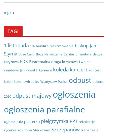
« gru
TAGI
1 listopada
biskup Jan
bierzmowanie
bazylika
1%
Styrna
cmentarz
Boże Ciało
Boże Narodzenie
Caritas
droga
EDK
Ekstremalna droga krzyżowa
krzyżowa
I wojna
kolęda
koncert
kamera
koncert
światowa
Jan Paweł II
odpust
kolęd
koronawirus
odpust
ks. Władysław Pasiut
ogłoszenia
odpust majowy
2020
ogłoszenia parafialne
pielgrzymka
PPT
ogłoszenie
pasterka
rekolekcje
Szczepanów
rycerze kolumba
transmisja
Sterkowiec