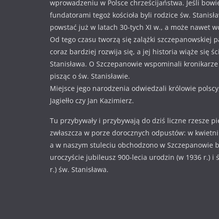
wprowadzeniu w Polsce chrześcijaństwa. Jeśli bowi
fundatorami tegoż kościoła byli rodzice św. Stanisł
powstać już w latach 30-tych XI w., a może nawet w
Od tego czasu tworzą się zalążki szczepanowskiej pa
coraz bardziej rozwija się, a jej historia wiąże się ś
Stanisława. O Szczepanowie wspominali kronikarze i
pisząc o św. Stanisławie.
Miejsce jego narodzenia odwiedzali królowie polscy
Jagiełło czy Jan Kazimierz.
Tu przybywały i przybywają do dziś liczne rzesze p
zwłaszcza w porze dorocznych odpustów: w kwietniu
a w naszym stuleciu obchodzono w Szczepanowie 
uroczyście jubileusz 900-lecia urodzin (w 1936 r.) i
r.) św. Stanisława.