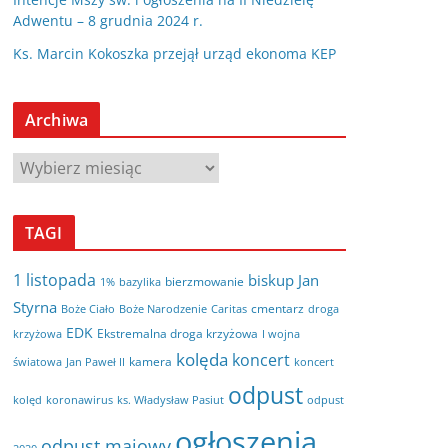
Adwentu – 8 grudnia 2024 r.
Ks. Marcin Kokoszka przejął urząd ekonoma KEP
Archiwa
A
r
c
TAGI
h
i
1 listopada
biskup Jan
bierzmowanie
bazylika
1%
w
Styrna
cmentarz
Boże Ciało
Boże Narodzenie
Caritas
droga
a
EDK
Ekstremalna droga krzyżowa
krzyżowa
I wojna
kolęda
koncert
kamera
koncert
światowa
Jan Paweł II
odpust
kolęd
koronawirus
odpust
ks. Władysław Pasiut
ogłoszenia
odpust majowy