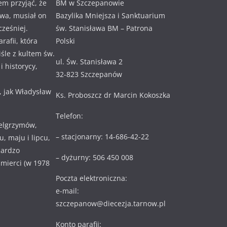
em przyjąć, że
BM w Szczepanowie
awa, musiał on
Bazylika Mniejsza i Sanktuarium
cześniej.
św. Stanisława BM – Patrona
rafii, która
Polski
ciśle z kultem św.
ul. Św. Stanisława 2
 historycy,
32-823 Szczepanów
, jak Władysław
Ks. Proboszcz dr Marcin Kokoszka
Telefon:
ielgrzymów,
– stacjonarny: 14-686-42-22
, maju i lipcu,
bardzo
– dyżurny: 506 450 008
 śmierci (w 1978
Poczta elektroniczna:
e-mail:
szczepanow@diecezja.tarnow.pl
Konto parafii: