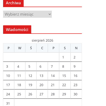
Archiwa
A
r
c
Wiadomości
h
i
sierpień 2026
w
P
W
Ś
C
P
S
N
a
1
2
3
4
5
6
7
8
9
10
11
12
13
14
15
16
17
18
19
20
21
22
23
24
25
26
27
28
29
30
31