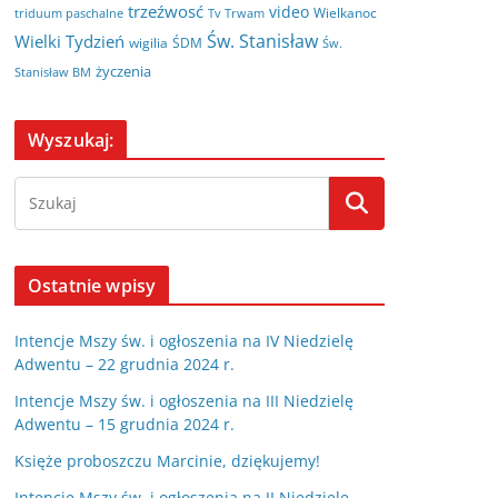
trzeźwosć
video
Wielkanoc
triduum paschalne
Tv Trwam
Św. Stanisław
Wielki Tydzień
wigilia
ŚDM
Św.
życzenia
Stanisław BM
Wyszukaj:
Ostatnie wpisy
Intencje Mszy św. i ogłoszenia na IV Niedzielę
Adwentu – 22 grudnia 2024 r.
Intencje Mszy św. i ogłoszenia na III Niedzielę
Adwentu – 15 grudnia 2024 r.
Księże proboszczu Marcinie, dziękujemy!
Intencje Mszy św. i ogłoszenia na II Niedzielę