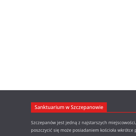
Sanktuarium w Szczepanowie
Szczepanów jest jedną z najstarszych miejscowości,
poszczycić się może posiadaniem kościoła wkrótce 