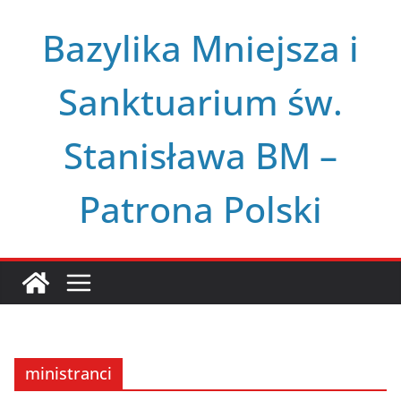
Przejdź
Bazylika Mniejsza i
do
treści
Sanktuarium św.
Stanisława BM –
Patrona Polski
ministranci