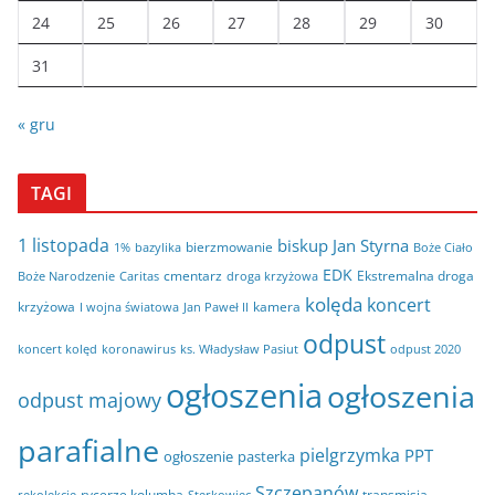
24
25
26
27
28
29
30
31
« gru
TAGI
1 listopada
biskup Jan Styrna
bierzmowanie
bazylika
Boże Ciało
1%
EDK
cmentarz
Ekstremalna droga
Boże Narodzenie
Caritas
droga krzyżowa
kolęda
koncert
krzyżowa
kamera
I wojna światowa
Jan Paweł II
odpust
koncert kolęd
koronawirus
odpust 2020
ks. Władysław Pasiut
ogłoszenia
ogłoszenia
odpust majowy
parafialne
pielgrzymka
PPT
ogłoszenie
pasterka
Szczepanów
rycerze kolumba
transmisja
rekolekcje