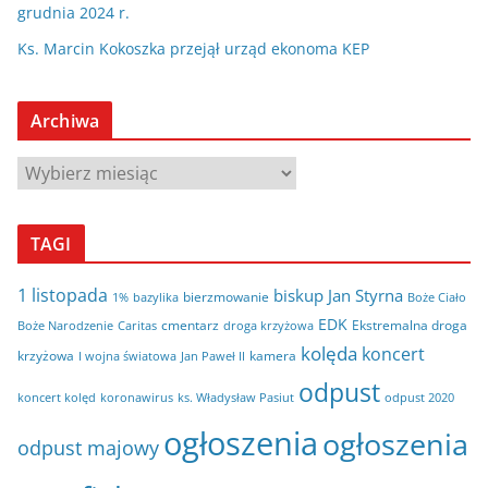
grudnia 2024 r.
Ks. Marcin Kokoszka przejął urząd ekonoma KEP
Archiwa
A
r
c
TAGI
h
i
1 listopada
biskup Jan Styrna
bierzmowanie
bazylika
Boże Ciało
1%
w
EDK
cmentarz
Ekstremalna droga
Boże Narodzenie
Caritas
droga krzyżowa
a
kolęda
koncert
krzyżowa
kamera
I wojna światowa
Jan Paweł II
odpust
koncert kolęd
koronawirus
odpust 2020
ks. Władysław Pasiut
ogłoszenia
ogłoszenia
odpust majowy