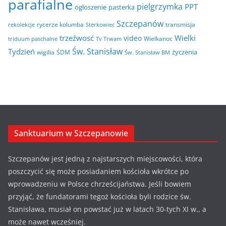
parafialne
pielgrzymka
PPT
ogłoszenie
pasterka
Szczepanów
rycerze kolumba
transmisja
rekolekcje
Sterkowiec
trzeźwosć
Wielki
video
Wielkanoc
triduum paschalne
Tv Trwam
Św. Stanisław
Tydzień
życzenia
wigilia
ŚDM
Św. Stanisław BM
Sanktuarium w Szczepanowie
Szczepanów jest jedną z najstarszych miejscowości, która
poszczycić się może posiadaniem kościoła wkrótce po
wprowadzeniu w Polsce chrześcijaństwa. Jeśli bowiem
przyjąć, że fundatorami tegoż kościoła byli rodzice św.
Stanisława, musiał on powstać już w latach 30-tych XI w., a
może nawet wcześniej.