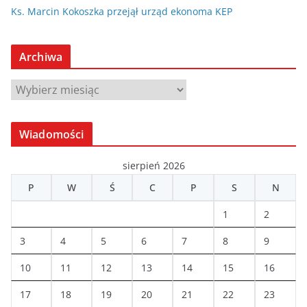
Ks. Marcin Kokoszka przejął urząd ekonoma KEP
Archiwa
A
r
c
Wiadomości
h
i
sierpień 2026
w
P
W
Ś
C
P
S
N
a
1
2
3
4
5
6
7
8
9
10
11
12
13
14
15
16
17
18
19
20
21
22
23