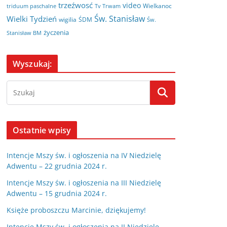
trzeźwosć
video
Wielkanoc
triduum paschalne
Tv Trwam
Św. Stanisław
Wielki Tydzień
wigilia
ŚDM
Św.
życzenia
Stanisław BM
Wyszukaj:
Ostatnie wpisy
Intencje Mszy św. i ogłoszenia na IV Niedzielę
Adwentu – 22 grudnia 2024 r.
Intencje Mszy św. i ogłoszenia na III Niedzielę
Adwentu – 15 grudnia 2024 r.
Księże proboszczu Marcinie, dziękujemy!
Intencje Mszy św. i ogłoszenia na II Niedzielę