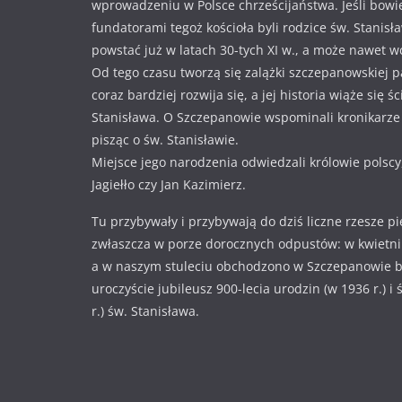
wprowadzeniu w Polsce chrześcijaństwa. Jeśli bowi
fundatorami tegoż kościoła byli rodzice św. Stanisł
powstać już w latach 30-tych XI w., a może nawet w
Od tego czasu tworzą się zalążki szczepanowskiej pa
coraz bardziej rozwija się, a jej historia wiąże się ś
Stanisława. O Szczepanowie wspominali kronikarze i
pisząc o św. Stanisławie.
Miejsce jego narodzenia odwiedzali królowie polscy
Jagiełło czy Jan Kazimierz.
Tu przybywały i przybywają do dziś liczne rzesze p
zwłaszcza w porze dorocznych odpustów: w kwietniu
a w naszym stuleciu obchodzono w Szczepanowie 
uroczyście jubileusz 900-lecia urodzin (w 1936 r.) i
r.) św. Stanisława.