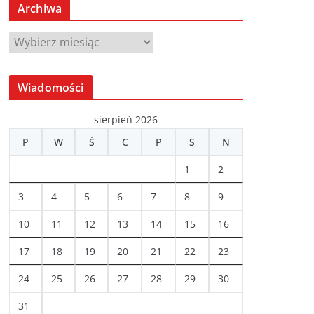
Archiwa
A
r
c
Wiadomości
h
i
sierpień 2026
w
P
W
Ś
C
P
S
N
a
1
2
3
4
5
6
7
8
9
10
11
12
13
14
15
16
17
18
19
20
21
22
23
24
25
26
27
28
29
30
31