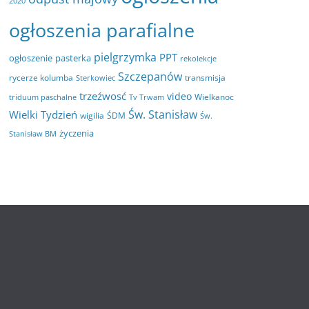
2020
ogłoszenia parafialne
pielgrzymka
PPT
ogłoszenie
pasterka
rekolekcje
Szczepanów
rycerze kolumba
transmisja
Sterkowiec
trzeźwosć
video
Wielkanoc
triduum paschalne
Tv Trwam
Św. Stanisław
Wielki Tydzień
wigilia
ŚDM
Św.
życzenia
Stanisław BM