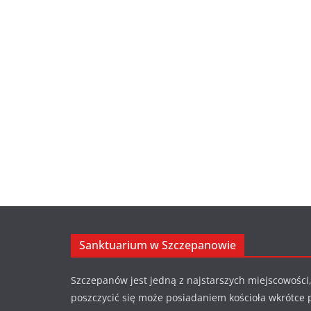
Sanktuarium w Szczepanowie
Szczepanów jest jedną z najstarszych miejscowości,
poszczycić się może posiadaniem kościoła wkrótce 