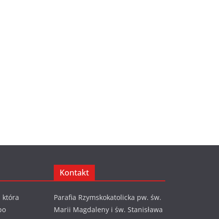
Kontakt
 która
Parafia Rzymskokatolicka pw. św.
po
Marii Magdaleny i św. Stanisława