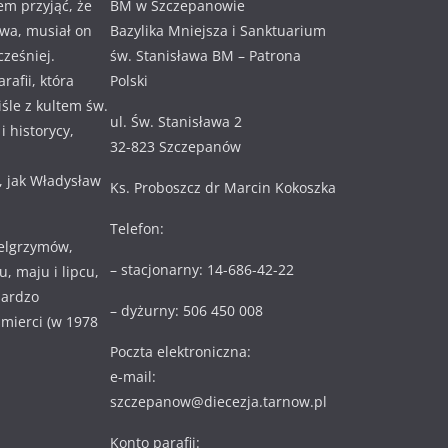
em przyjąć, że
BM w Szczepanowie
awa, musiał on
Bazylika Mniejsza i Sanktuarium
cześniej.
św. Stanisława BM – Patrona
rafii, która
Polski
ciśle z kultem św.
ul. Św. Stanisława 2
 historycy,
32-823 Szczepanów
, jak Władysław
Ks. Proboszcz dr Marcin Kokoszka
Telefon:
ielgrzymów,
– stacjonarny: 14-686-42-22
, maju i lipcu,
bardzo
– dyżurny: 506 450 008
 śmierci (w 1978
Poczta elektroniczna:
e-mail:
szczepanow@diecezja.tarnow.pl
Konto parafii: