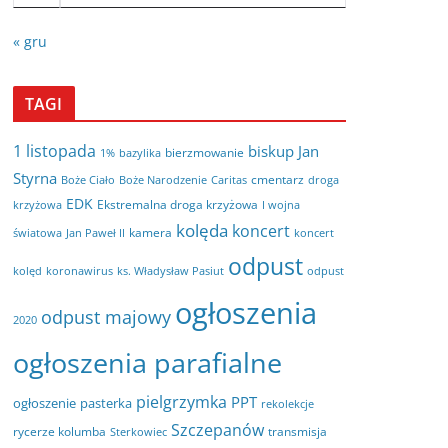
« gru
TAGI
1 listopada
biskup Jan
bierzmowanie
bazylika
1%
Styrna
cmentarz
Boże Ciało
Boże Narodzenie
Caritas
droga
EDK
Ekstremalna droga krzyżowa
krzyżowa
I wojna
kolęda
koncert
kamera
koncert
światowa
Jan Paweł II
odpust
kolęd
koronawirus
odpust
ks. Władysław Pasiut
ogłoszenia
odpust majowy
2020
ogłoszenia parafialne
pielgrzymka
PPT
ogłoszenie
pasterka
rekolekcje
Szczepanów
rycerze kolumba
transmisja
Sterkowiec