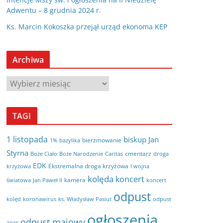
Adwentu – 8 grudnia 2024 r.
Ks. Marcin Kokoszka przejął urząd ekonoma KEP
Archiwa
A
r
c
TAGI
h
i
1 listopada
biskup Jan
bierzmowanie
bazylika
1%
w
Styrna
cmentarz
Boże Ciało
Boże Narodzenie
Caritas
droga
a
EDK
Ekstremalna droga krzyżowa
krzyżowa
I wojna
kolęda
koncert
kamera
koncert
światowa
Jan Paweł II
odpust
kolęd
koronawirus
odpust
ks. Władysław Pasiut
ogłoszenia
odpust majowy