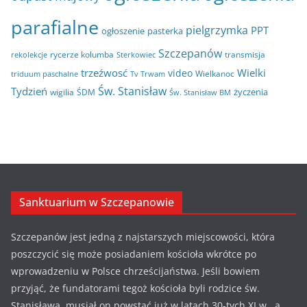
parafialne
pielgrzymka
PPT
ogłoszenie
pasterka
Szczepanów
rycerze kolumba
transmisja
rekolekcje
Sterkowiec
trzeźwosć
Wielki
video
Wielkanoc
triduum paschalne
Tv Trwam
Św. Stanisław
Tydzień
życzenia
wigilia
ŚDM
Św. Stanisław BM
Sanktuarium w Szczepanowie
Szczepanów jest jedną z najstarszych miejscowości, która
poszczycić się może posiadaniem kościoła wkrótce po
wprowadzeniu w Polsce chrześcijaństwa. Jeśli bowiem
przyjąć, że fundatorami tegoż kościoła byli rodzice św.
Stanisława, musiał on powstać już w latach 30-tych XI w., a