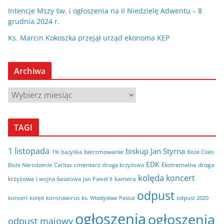
Intencje Mszy św. i ogłoszenia na II Niedzielę Adwentu – 8
grudnia 2024 r.
Ks. Marcin Kokoszka przejął urząd ekonoma KEP
Archiwa
A
r
c
TAGI
h
i
1 listopada
biskup Jan Styrna
bierzmowanie
bazylika
Boże Ciało
1%
w
EDK
cmentarz
Ekstremalna droga
Boże Narodzenie
Caritas
droga krzyżowa
a
kolęda
koncert
krzyżowa
kamera
I wojna światowa
Jan Paweł II
odpust
koncert kolęd
koronawirus
odpust 2020
ks. Władysław Pasiut
ogłoszenia
ogłoszenia
odpust majowy