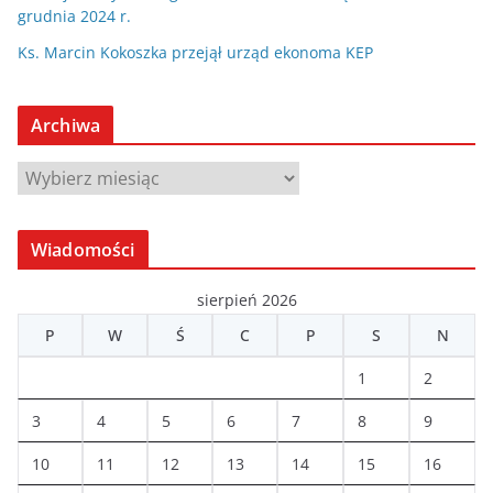
grudnia 2024 r.
Ks. Marcin Kokoszka przejął urząd ekonoma KEP
Archiwa
A
r
c
Wiadomości
h
i
sierpień 2026
w
P
W
Ś
C
P
S
N
a
1
2
3
4
5
6
7
8
9
10
11
12
13
14
15
16