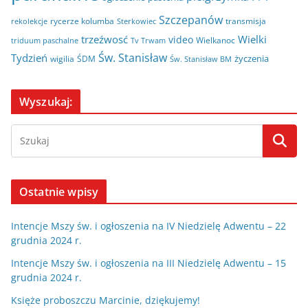
Szczepanów
rycerze kolumba
transmisja
rekolekcje
Sterkowiec
trzeźwosć
Wielki
video
Wielkanoc
triduum paschalne
Tv Trwam
Św. Stanisław
Tydzień
życzenia
wigilia
ŚDM
Św. Stanisław BM
Wyszukaj:
Ostatnie wpisy
Intencje Mszy św. i ogłoszenia na IV Niedzielę Adwentu – 22
grudnia 2024 r.
Intencje Mszy św. i ogłoszenia na III Niedzielę Adwentu – 15
grudnia 2024 r.
Księże proboszczu Marcinie, dziękujemy!