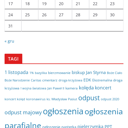
17
18
19
20
21
22
23
24
25
26
27
28
29
30
31
« gru
TAGI
1 listopada
biskup Jan Styrna
bierzmowanie
bazylika
Boże Ciało
1%
EDK
cmentarz
Ekstremalna droga
Boże Narodzenie
Caritas
droga krzyżowa
kolęda
koncert
krzyżowa
kamera
I wojna światowa
Jan Paweł II
odpust
koncert kolęd
koronawirus
odpust 2020
ks. Władysław Pasiut
ogłoszenia
ogłoszenia
odpust majowy
parafialne
pielgrzymka
PPT
ogłoszenie
pasterka