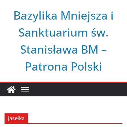
Przejdź
Bazylika Mniejsza i
do
treści
Sanktuarium św.
Stanisława BM –
Patrona Polski
jasełka