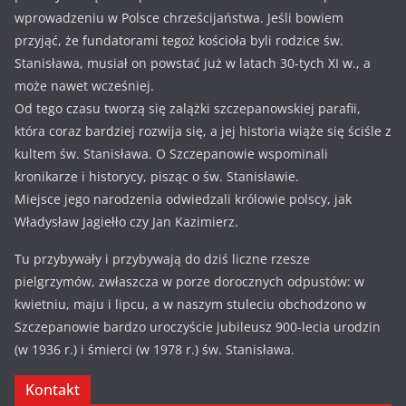
wprowadzeniu w Polsce chrześcijaństwa. Jeśli bowiem
przyjąć, że fundatorami tegoż kościoła byli rodzice św.
Stanisława, musiał on powstać już w latach 30-tych XI w., a
może nawet wcześniej.
Od tego czasu tworzą się zalążki szczepanowskiej parafii,
która coraz bardziej rozwija się, a jej historia wiąże się ściśle z
kultem św. Stanisława. O Szczepanowie wspominali
kronikarze i historycy, pisząc o św. Stanisławie.
Miejsce jego narodzenia odwiedzali królowie polscy, jak
Władysław Jagiełło czy Jan Kazimierz.
Tu przybywały i przybywają do dziś liczne rzesze
pielgrzymów, zwłaszcza w porze dorocznych odpustów: w
kwietniu, maju i lipcu, a w naszym stuleciu obchodzono w
Szczepanowie bardzo uroczyście jubileusz 900-lecia urodzin
(w 1936 r.) i śmierci (w 1978 r.) św. Stanisława.
Kontakt