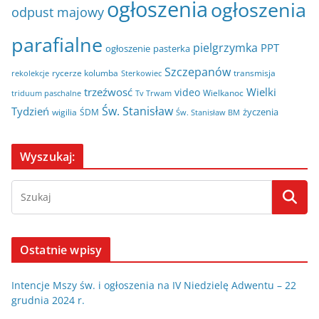
ogłoszenia
ogłoszenia
odpust majowy
parafialne
pielgrzymka
PPT
ogłoszenie
pasterka
Szczepanów
rycerze kolumba
transmisja
rekolekcje
Sterkowiec
trzeźwosć
Wielki
video
Wielkanoc
triduum paschalne
Tv Trwam
Św. Stanisław
Tydzień
życzenia
wigilia
ŚDM
Św. Stanisław BM
Wyszukaj:
Ostatnie wpisy
Intencje Mszy św. i ogłoszenia na IV Niedzielę Adwentu – 22
grudnia 2024 r.