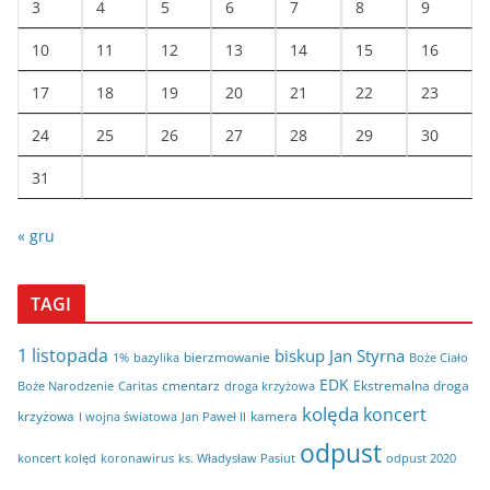
3
4
5
6
7
8
9
10
11
12
13
14
15
16
17
18
19
20
21
22
23
24
25
26
27
28
29
30
31
« gru
TAGI
1 listopada
biskup Jan Styrna
bierzmowanie
bazylika
Boże Ciało
1%
EDK
cmentarz
Ekstremalna droga
Boże Narodzenie
Caritas
droga krzyżowa
kolęda
koncert
krzyżowa
kamera
I wojna światowa
Jan Paweł II
odpust
koncert kolęd
koronawirus
odpust 2020
ks. Władysław Pasiut