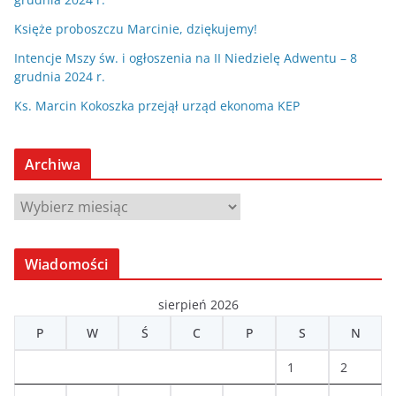
Księże proboszczu Marcinie, dziękujemy!
Intencje Mszy św. i ogłoszenia na II Niedzielę Adwentu – 8
grudnia 2024 r.
Ks. Marcin Kokoszka przejął urząd ekonoma KEP
Archiwa
A
r
c
Wiadomości
h
i
sierpień 2026
w
P
W
Ś
C
P
S
N
a
1
2