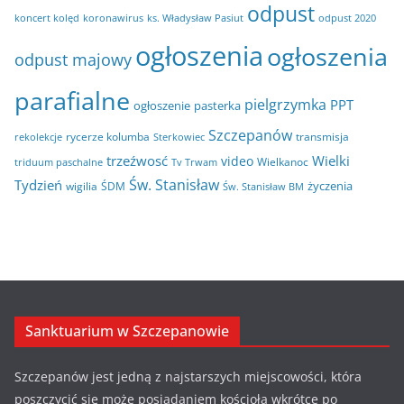
odpust
koncert kolęd
koronawirus
odpust 2020
ks. Władysław Pasiut
ogłoszenia
ogłoszenia
odpust majowy
parafialne
pielgrzymka
PPT
ogłoszenie
pasterka
Szczepanów
rycerze kolumba
transmisja
rekolekcje
Sterkowiec
trzeźwosć
Wielki
video
Wielkanoc
triduum paschalne
Tv Trwam
Św. Stanisław
Tydzień
życzenia
wigilia
ŚDM
Św. Stanisław BM
Sanktuarium w Szczepanowie
Szczepanów jest jedną z najstarszych miejscowości, która
poszczycić się może posiadaniem kościoła wkrótce po