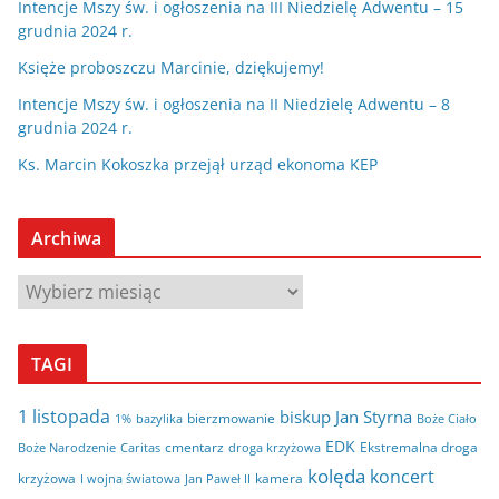
Intencje Mszy św. i ogłoszenia na III Niedzielę Adwentu – 15
grudnia 2024 r.
Księże proboszczu Marcinie, dziękujemy!
Intencje Mszy św. i ogłoszenia na II Niedzielę Adwentu – 8
grudnia 2024 r.
Ks. Marcin Kokoszka przejął urząd ekonoma KEP
Archiwa
A
r
c
TAGI
h
i
1 listopada
biskup Jan Styrna
bierzmowanie
bazylika
Boże Ciało
1%
w
EDK
cmentarz
Ekstremalna droga
Boże Narodzenie
Caritas
droga krzyżowa
a
kolęda
koncert
krzyżowa
kamera
I wojna światowa
Jan Paweł II