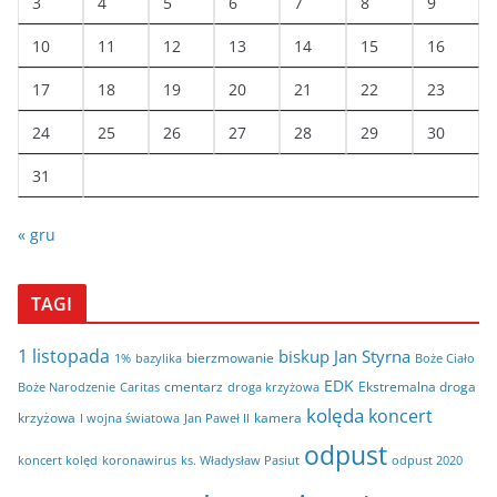
3
4
5
6
7
8
9
10
11
12
13
14
15
16
17
18
19
20
21
22
23
24
25
26
27
28
29
30
31
« gru
TAGI
1 listopada
biskup Jan Styrna
bierzmowanie
bazylika
Boże Ciało
1%
EDK
cmentarz
Ekstremalna droga
Boże Narodzenie
Caritas
droga krzyżowa
kolęda
koncert
krzyżowa
kamera
I wojna światowa
Jan Paweł II
odpust
koncert kolęd
koronawirus
odpust 2020
ks. Władysław Pasiut