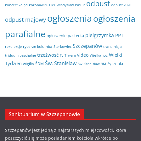
odpust
koncert kolęd
koronawirus
odpust 2020
ks. Władysław Pasiut
ogłoszenia
ogłoszenia
odpust majowy
parafialne
pielgrzymka
PPT
ogłoszenie
pasterka
Szczepanów
rycerze kolumba
transmisja
rekolekcje
Sterkowiec
trzeźwosć
Wielki
video
Wielkanoc
triduum paschalne
Tv Trwam
Św. Stanisław
Tydzień
życzenia
wigilia
ŚDM
Św. Stanisław BM
Sanktuarium w Szczepanowie
Szczepanów jest jedną z najstarszych miejscowości, która
poszczycić się może posiadaniem kościoła wkrótce po