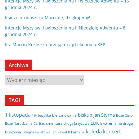
Intencje Mszy św. i ogłoszenia na III Niedzielę Adwentu – 15
grudnia 2024 r.
Księże proboszczu Marcinie, dziękujemy!
Intencje Mszy św. i ogłoszenia na II Niedzielę Adwentu – 8
grudnia 2024 r.
Ks. Marcin Kokoszka przejął urząd ekonoma KEP
Archiwa
A
r
c
TAGI
h
i
1 listopada
biskup Jan Styrna
bierzmowanie
bazylika
Boże Ciało
1%
w
EDK
cmentarz
Ekstremalna droga
Boże Narodzenie
Caritas
droga krzyżowa
a
kolęda
koncert
krzyżowa
kamera
I wojna światowa
Jan Paweł II