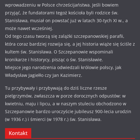
wprowadzeniu w Polsce chrześcijaństwa. Jeśli bowiem
przyjąć, że fundatorami tegoż kościoła byli rodzice św.
Stanisława, musiał on powstać już w latach 30-tych XI w., a
może nawet wcześniej.
Od tego czasu tworzą się zalążki szczepanowskiej parafii,
która coraz bardziej rozwija się, a jej historia wiąże się ściśle z
kultem św. Stanisława. O Szczepanowie wspominali
kronikarze i historycy, pisząc o św. Stanisławie.
Miejsce jego narodzenia odwiedzali królowie polscy, jak
Władysław Jagiełło czy Jan Kazimierz.
Tu przybywały i przybywają do dziś liczne rzesze
pielgrzymów, zwłaszcza w porze dorocznych odpustów: w
kwietniu, maju i lipcu, a w naszym stuleciu obchodzono w
Szczepanowie bardzo uroczyście jubileusz 900-lecia urodzin
(w 1936 r.) i śmierci (w 1978 r.) św. Stanisława.
Kontakt