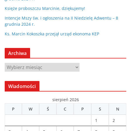
Księże proboszczu Marcinie, dziękujemy!
Intencje Mszy św. i ogłoszenia na II Niedzielę Adwentu – 8
grudnia 2024 r.
Ks. Marcin Kokoszka przejął urząd ekonoma KEP
Archiwa
A
r
c
Wiadomości
h
i
sierpień 2026
w
P
W
Ś
C
P
S
N
a
1
2