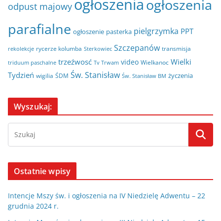
ogłoszenia
ogłoszenia
odpust majowy
parafialne
pielgrzymka
PPT
ogłoszenie
pasterka
Szczepanów
rycerze kolumba
transmisja
rekolekcje
Sterkowiec
trzeźwosć
Wielki
video
Wielkanoc
triduum paschalne
Tv Trwam
Św. Stanisław
Tydzień
życzenia
wigilia
ŚDM
Św. Stanisław BM
Wyszukaj:
Ostatnie wpisy
Intencje Mszy św. i ogłoszenia na IV Niedzielę Adwentu – 22
grudnia 2024 r.